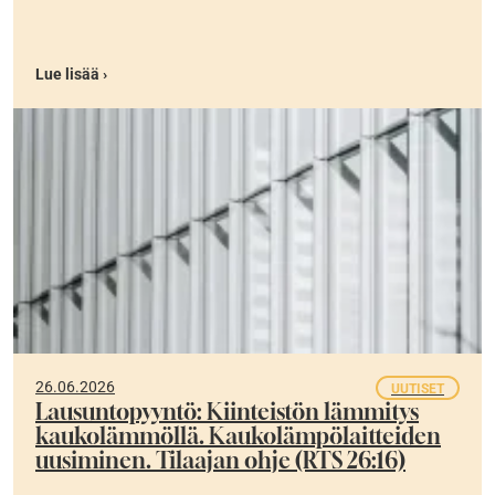
Lue lisää ›
26.06.2026
UUTISET
Lausuntopyyntö: Kiinteistön lämmitys
kaukolämmöllä. Kaukolämpölaitteiden
uusiminen. Tilaajan ohje (RTS 26:16)