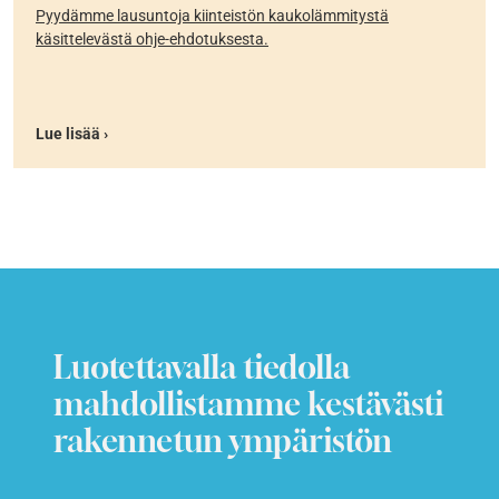
Pyydämme lausuntoja kiinteistön kaukolämmitystä
käsittelevästä ohje-ehdotuksesta.
Lue lisää ›
Luotettavalla tiedolla
mahdollistamme kestävästi
rakennetun ympäristön