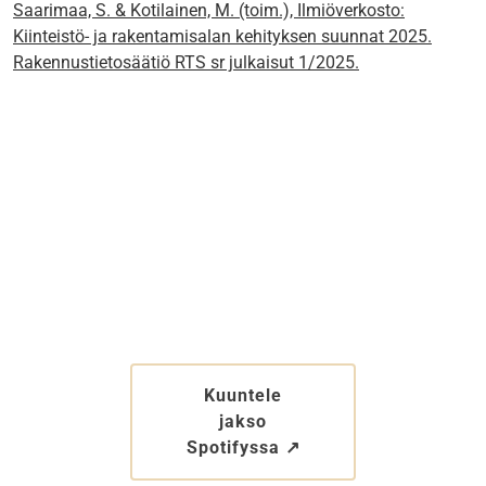
Saarimaa, S. & Kotilainen, M. (toim.), Ilmiöverkosto:
Kiinteistö- ja rakentamisalan kehityksen suunnat 2025.
Rakennustietosäätiö RTS sr julkaisut 1/2025.
Kuuntele
jakso
Spotifyssa ↗︎