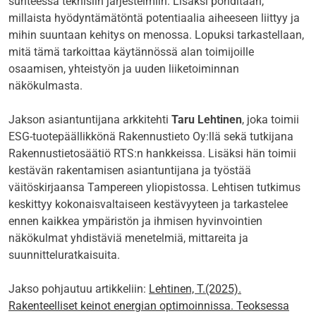
suhteessa teknisiin järjestelmiin. Lisäksi pohditaan,
millaista hyödyntämätöntä potentiaalia aiheeseen liittyy ja
mihin suuntaan kehitys on menossa. Lopuksi tarkastellaan,
mitä tämä tarkoittaa käytännössä alan toimijoille
osaamisen, yhteistyön ja uuden liiketoiminnan
näkökulmasta.
Jakson asiantuntijana arkkitehti
Taru Lehtinen
, joka toimii
ESG-tuotepäällikkönä Rakennustieto Oy:llä sekä tutkijana
Rakennustietosäätiö RTS:n hankkeissa. Lisäksi hän toimii
kestävän rakentamisen asiantuntijana ja työstää
väitöskirjaansa Tampereen yliopistossa. Lehtisen tutkimus
keskittyy kokonaisvaltaiseen kestävyyteen ja tarkastelee
ennen kaikkea ympäristön ja ihmisen hyvinvointien
näkökulmat yhdistäviä menetelmiä, mittareita ja
suunnitteluratkaisuita.
Jakso pohjautuu artikkeliin:
Lehtinen, T.(2025).
Rakenteelliset keinot energian optimoinnissa. Teoksessa