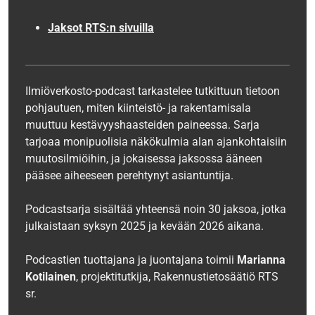
Jaksot RTS:n sivuilla
Ilmiöverkosto-podcast tarkastelee tutkittuun tietoon
pohjautuen, miten kiinteistö- ja rakentamisala
muuttuu kestävyyshaasteiden paineessa. Sarja
tarjoaa monipuolisia näkökulmia alan ajankohtaisiin
muutosilmiöihin, ja jokaisessa jaksossa ääneen
pääsee aiheeseen perehtynyt asiantuntija.
Podcastsarja sisältää yhteensä noin 30 jaksoa, jotka
julkaistaan syksyn 2025 ja kevään 2026 aikana.
Podcastien tuottajana ja juontajana toimii
Marianna
Kotilainen
, projektitutkija, Rakennustietosäätiö RTS
sr.