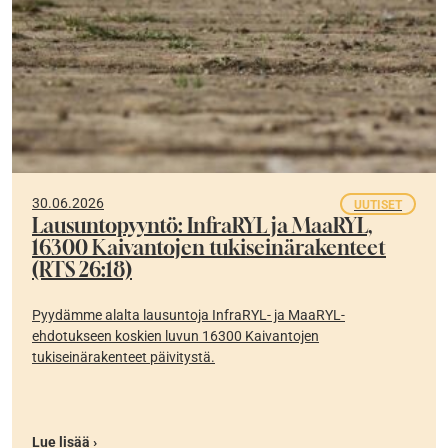
30.06.2026
UUTISET
Lausuntopyyntö: InfraRYL ja MaaRYL,
16300 Kaivantojen tukiseinärakenteet
(RTS 26:18)
Pyydämme alalta lausuntoja InfraRYL- ja MaaRYL-
ehdotukseen koskien luvun 16300 Kaivantojen
tukiseinärakenteet päivitystä.
Lue lisää ›