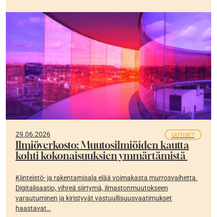
29.06.2026
UUTISET
Ilmiöverkosto: Muutosilmiöiden kautta
kohti kokonaisuuksien ymmärtämistä
Kiinteistö- ja rakentamisala elää voimakasta murrosvaihetta.
Digitalisaatio, vihreä siirtymä, ilmastonmuutokseen
varautuminen ja kiristyvät vastuullisuusvaatimukset
haastavat…