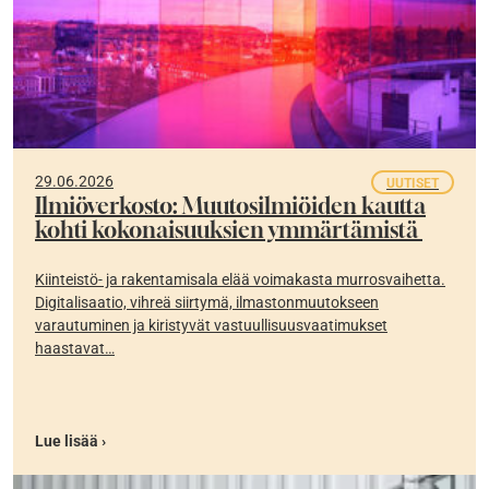
29.06.2026
UUTISET
Ilmiöverkosto: Muutosilmiöiden kautta
kohti kokonaisuuksien ymmärtämistä
Kiinteistö- ja rakentamisala elää voimakasta murrosvaihetta.
Digitalisaatio, vihreä siirtymä, ilmastonmuutokseen
varautuminen ja kiristyvät vastuullisuusvaatimukset
haastavat…
Lue lisää ›