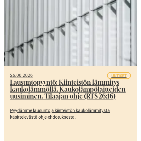
26.06.2026
UUTISET
Lausuntopyyntö: Kiinteistön lämmitys
kaukolämmöllä. Kaukolämpölaitteiden
uusiminen. Tilaajan ohje (RTS 26:16)
Pyydämme lausuntoja kiinteistön kaukolämmitystä
käsittelevästä ohje-ehdotuksesta.