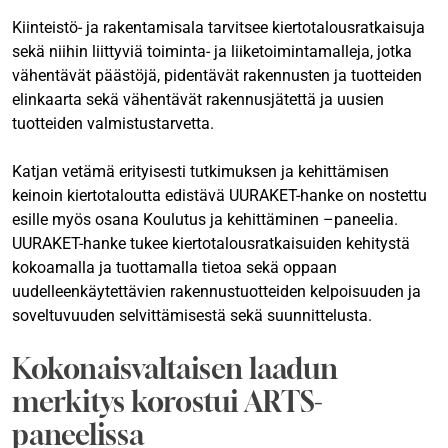
Kiinteistö- ja rakentamisala tarvitsee kiertotalousratkaisuja
sekä niihin liittyviä toiminta- ja liiketoimintamalleja, jotka
vähentävät päästöjä, pidentävät rakennusten ja tuotteiden
elinkaarta sekä vähentävät rakennusjätettä ja uusien
tuotteiden valmistustarvetta.
Katjan vetämä erityisesti tutkimuksen ja kehittämisen
keinoin kiertotaloutta edistävä UURAKET-hanke on nostettu
esille myös osana Koulutus ja kehittäminen –paneelia.
UURAKET-hanke tukee kiertotalousratkaisuiden kehitystä
kokoamalla ja tuottamalla tietoa sekä oppaan
uudelleenkäytettävien rakennustuotteiden kelpoisuuden ja
soveltuvuuden selvittämisestä sekä suunnittelusta.
Kokonaisvaltaisen laadun
merkitys korostui ARTS-
paneelissa