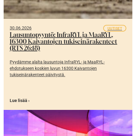
30.06.2026
UUTISET
Lausuntopyyntö: InfraRYL ja MaaRYL,
16300 Kaivantojen tukiseinärakenteet
(RTS 26:18)
Pyydämme alalta lausuntoja InfraRYL- ja MaaRYL-
ehdotukseen koskien luvun 16300 Kaivantojen
tukiseinärakenteet päivitystä.
Lue lisää ›