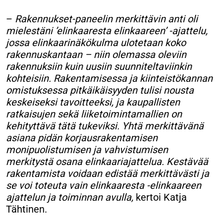
–
Rakennukset-paneelin merkittävin anti oli
mielestäni ’elinkaaresta elinkaareen’ -ajattelu,
jossa elinkaarinäkökulma ulotetaan koko
rakennuskantaan – niin olemassa oleviin
rakennuksiin kuin uusiin suunniteltaviinkin
kohteisiin. Rakentamisessa ja kiinteistökannan
omistuksessa pitkäikäisyyden tulisi nousta
keskeiseksi tavoitteeksi, ja kaupallisten
ratkaisujen sekä liiketoimintamallien on
kehityttävä tätä tukeviksi. Yhtä merkittävänä
asiana pidän korjausrakentamisen
monipuolistumisen ja vahvistumisen
merkitystä osana elinkaariajattelua. Kestävää
rakentamista voidaan edistää merkittävästi ja
se voi toteuta vain elinkaaresta -elinkaareen
ajattelun ja toiminnan avulla,
kertoi Katja
Tähtinen.