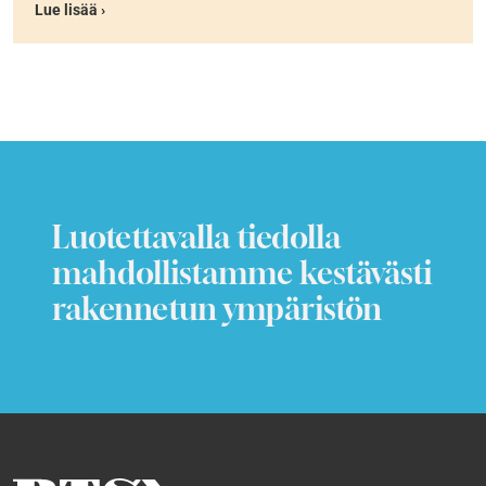
Lue lisää ›
Luotettavalla tiedolla
mahdollistamme kestävästi
rakennetun ympäristön