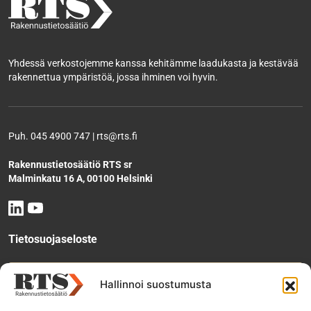
Yhdessä verkostojemme kanssa kehitämme laadukasta ja kestävää
rakennettua ympäristöä, jossa ihminen voi hyvin.
Puh. 045 4900 747 | rts@rts.fi
Rakennustietosäätiö RTS sr
Malminkatu 16 A, 00100 Helsinki
Tietosuojaseloste
Tee käyttölupahakemus
Hallinnoi suostumusta