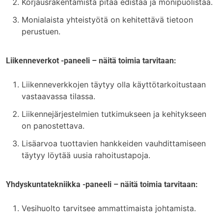
Korjausrakentamista pitää edistää ja monipuolistaa.
Monialaista yhteistyötä on kehitettävä tietoon
perustuen.
Liikenneverkot -paneeli
– näitä toimia tarvitaan:
Liikenneverkkojen täytyy olla käyttötarkoitustaan
vastaavassa tilassa.
Liikennejärjestelmien tutkimukseen ja kehitykseen
on panostettava.
Lisäarvoa tuottavien hankkeiden vauhdittamiseen
täytyy löytää uusia rahoitustapoja.
Yhdyskuntatekniikka -paneeli – näitä toimia tarvitaan:
Vesihuolto tarvitsee ammattimaista johtamista.