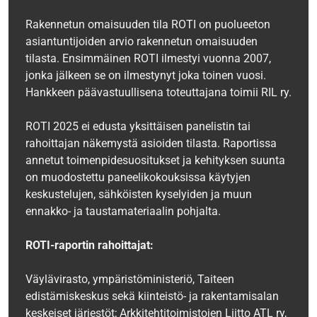
Rakennetun omaisuuden tila ROTI on puolueeton
asiantuntijoiden arvio rakennetun omaisuuden
tilasta. Ensimmäinen ROTI ilmestyi vuonna 2007,
jonka jälkeen se on ilmestynyt joka toinen vuosi.
Hankkeen päävastuullisena toteuttajana toimii RIL ry.
ROTI 2025 ei edusta yksittäisen panelistin tai
rahoittajan näkemystä asioiden tilasta. Raportissa
annetut toimenpidesuositukset ja kehityksen suunta
on muodostettu paneelikokouksissa käytyjen
keskustelujen, sähköisten kyselyiden ja muun
ennakko- ja taustamateriaalin pohjalta.
ROTI-raportin rahoittajat:
Väylävirasto, ympäristöministeriö, Taiteen
edistämiskeskus sekä kiinteistö- ja rakentamisalan
keskeiset järjestöt; Arkkitehtitoimistojen Liitto ATL ry,