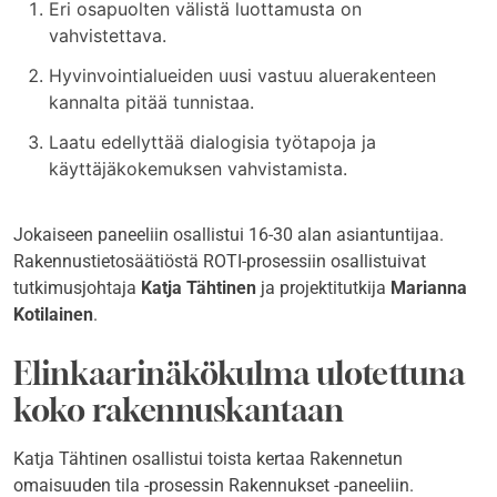
Eri osapuolten välistä luottamusta on
vahvistettava.
Hyvinvointialueiden uusi vastuu aluerakenteen
kannalta pitää tunnistaa.
Laatu edellyttää dialogisia työtapoja ja
käyttäjäkokemuksen vahvistamista.
Jokaiseen paneeliin osallistui 16-30 alan asiantuntijaa.
Rakennustietosäätiöstä ROTI-prosessiin osallistuivat
tutkimusjohtaja
Katja Tähtinen
ja projektitutkija
Marianna
Kotilainen
.
Elinkaarinäkökulma ulotettuna
koko rakennuskantaan
Katja Tähtinen osallistui toista kertaa Rakennetun
omaisuuden tila -prosessin Rakennukset -paneeliin.