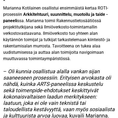
Marianna Kotilainen osallistui ensimmäistä kertaa ROTI-
prosessiin
Arkkitehtuuri, suunnittelu, muotoilu ja taide -
paneeli
ssa. Marianna toimii Rakennustietosäätiössä
projektitutkijana sekä Ilmiöverkosto-toimintamallin
verkostovastaavana. Ilmiöverkosto tuo yhteen alan
käytännön toimijat ja tutkijat tarkastelemaan kiinteistö- ja
rakentamisalan murrosta. Tavoitteena on tukea alaa
uudistumisessa ja auttaa alan toimijoita navigoimaan
muuttuvassa toimintaympäristössä.
–
Oli kunnia osallistua alalla vankan sijan
saaneeseen prosessiin. Erityisen arvokasta oli
nähdä, kuinka ARTS-paneelissa keskustelu
sekä toimenpide-ehdotukset keskittyivät
kokonaisvaltaisen laadun merkitykseen:
laatuun, joka ei ole vain teknistä tai
taloudellista kestävyyttä, vaan myös sosiaalista
ja kulttuurista arvoa luovaa
, kuvaili Marianna.