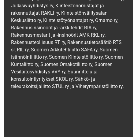
Julkisivuyhdistys ry, Kiinteistönomistajat ja
rakennuttajat RAKLI ry, Kiinteistönvälitysalan
Keskusliitto ry, Kiinteistötyönantajat ry, Ornamo ry,
Rakennusinsinöörit ja -arkkitehdit RIA ry,
Rakennusmestarit ja -insinöörit AMK RKL ry,
Rakennusteollisuus RT ry, Rakennustietosäätiö RTS
sr, RIL ry, Suomen Arkkitehtiliitto SAFA ry, Suomen
Isännöintiliitto ry, Suomen Kiinteistöliitto ry, Suomen
Kuntaliitto ry, Suomen Omakotiliitto ry, Suomen
Vesilaitosyhdistys VVY ry, Suunnittelu ja
konsultointiyritykset SKOL ry, Sähkö- ja
teleurakoitsijaliitto STUL ry ja Viherympäristöliitto ry.