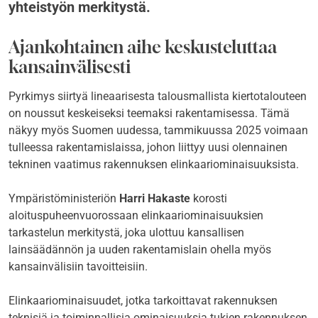
yhteistyön merkitystä.
Ajankohtainen aihe keskusteluttaa
kansainvälisesti
Pyrkimys siirtyä lineaarisesta talousmallista kiertotalouteen
on noussut keskeiseksi teemaksi rakentamisessa. Tämä
näkyy myös Suomen uudessa, tammikuussa 2025 voimaan
tulleessa rakentamislaissa, johon liittyy uusi olennainen
tekninen vaatimus rakennuksen elinkaariominaisuuksista.
Ympäristöministeriön
Harri Hakaste
korosti
aloituspuheenvuorossaan elinkaariominaisuuksien
tarkastelun merkitystä, joka ulottuu kansallisen
lainsäädännön ja uuden rakentamislain ohella myös
kansainvälisiin tavoitteisiin.
Elinkaariominaisuudet, jotka tarkoittavat rakennuksen
teknisiä ja toiminnallisia ominaisuuksia tukien rakennuksen