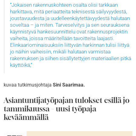
Jokaisen rakennuskohteen osalta olisi tarkkaan
harkittava, mitä periaatteita teknisestä säilyvyydestä,
joustavuudesta ja uudelleenkäytettävyydestä halutaan
soveltaa – ja miten. Tarveselvitys ja sen seurauksena
käynnistyvä hankesuunnittelu ovat rakennusprojektin
vaiheita, joissa määritellään tavoitteita laajasti.
Elinkaariominaisuuksiin liittyvän harkinnan tulisi liittyä
jo näihin vaiheisiin, mikäli halutaan varmistaa
rakennuksen ja siihen sisällytettyjen materiaalien pitkä
käyttöikä,
kuvaa tutkimusjohtaja
Sini Saarimaa.
Asiantuntijatyöpajan tulokset esillä jo
tammikuussa – uusi työpaja
keväämmällä