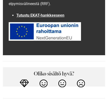
elpymisvälineestä (RRF).
Tutustu EKAT-hankkeeseen
Oliko sisältö hyvä?