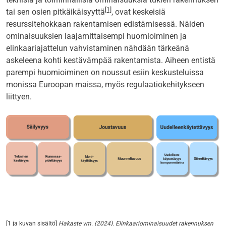
[1]
tai sen osien pitkäikäisyyttä
, ovat keskeisiä
resurssitehokkaan rakentamisen edistämisessä. Näiden
ominaisuuksien laajamittaisempi huomioiminen ja
elinkaariajattelun vahvistaminen nähdään tärkeänä
askeleena kohti kestävämpää rakentamista. Aiheen entistä
parempi huomioiminen on noussut esiin keskusteluissa
monissa Euroopan maissa, myös regulaatiokehitykseen
liittyen.
[1 ja kuvan sisältö]
Hakaste ym. (2024). Elinkaariominaisuudet rakennuksen