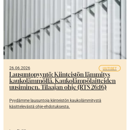
26.06.2026
UUTISET
Lausuntopyyntö: Kiinteistön lämmitys
kaukolämmöllä. Kaukolämpölaitteiden
uusiminen. Tilaajan ohje (RTS 26:16)
Pyydämme lausuntoja kiinteistön kaukolämmitystä
käsittelevästä ohje-ehdotuksesta.