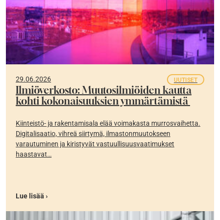
29.06.2026
UUTISET
Ilmiöverkosto: Muutosilmiöiden kautta
kohti kokonaisuuksien ymmärtämistä
Kiinteistö- ja rakentamisala elää voimakasta murrosvaihetta.
Digitalisaatio, vihreä siirtymä, ilmastonmuutokseen
varautuminen ja kiristyvät vastuullisuusvaatimukset
haastavat…
Lue lisää ›