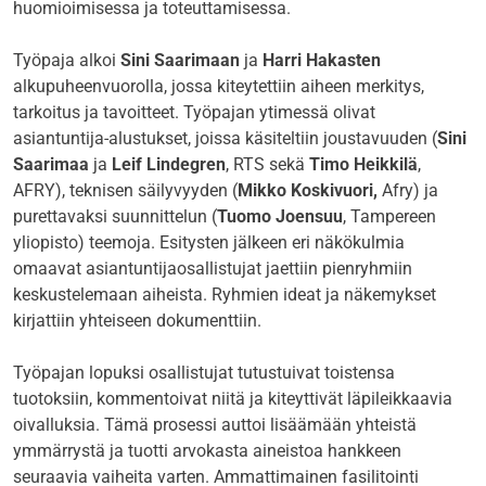
huomioimisessa ja toteuttamisessa.
Työpaja alkoi
Sini Saarimaan
ja
Harri Hakasten
alkupuheenvuorolla, jossa kiteytettiin aiheen merkitys,
tarkoitus ja tavoitteet. Työpajan ytimessä olivat
asiantuntija-alustukset, joissa käsiteltiin joustavuuden (
Sini
Saarimaa
ja
Leif Lindegren
, RTS sekä
Timo Heikkilä
,
AFRY), teknisen säilyvyyden (
Mikko Koskivuori,
Afry) ja
purettavaksi suunnittelun (
Tuomo Joensuu
, Tampereen
yliopisto) teemoja. Esitysten jälkeen eri näkökulmia
omaavat asiantuntijaosallistujat jaettiin pienryhmiin
keskustelemaan aiheista. Ryhmien ideat ja näkemykset
kirjattiin yhteiseen dokumenttiin.
Työpajan lopuksi osallistujat tutustuivat toistensa
tuotoksiin, kommentoivat niitä ja kiteyttivät läpileikkaavia
oivalluksia. Tämä prosessi auttoi lisäämään yhteistä
ymmärrystä ja tuotti arvokasta aineistoa hankkeen
seuraavia vaiheita varten. Ammattimainen fasilitointi