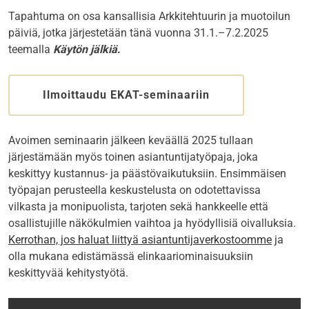
Tapahtuma on osa kansallisia Arkkitehtuurin ja muotoilun
päiviä, jotka järjestetään tänä vuonna 31.1.–7.2.2025
teemalla
Käytön jälkiä
.
Ilmoittaudu EKAT-seminaariin
Avoimen seminaarin jälkeen keväällä 2025 tullaan
järjestämään myös toinen asiantuntijatyöpaja, joka
keskittyy kustannus- ja päästövaikutuksiin. Ensimmäisen
työpajan perusteella keskustelusta on odotettavissa
vilkasta ja monipuolista, tarjoten sekä hankkeelle että
osallistujille näkökulmien vaihtoa ja hyödyllisiä oivalluksia.
Kerrothan, jos haluat liittyä asiantuntijaverkostoomme
ja
olla mukana edistämässä elinkaariominaisuuksiin
keskittyvää kehitystyötä.