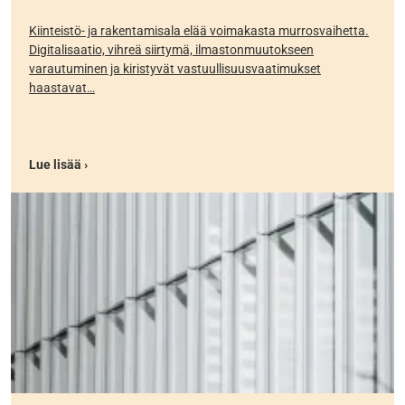
Kiinteistö- ja rakentamisala elää voimakasta murrosvaihetta.
Digitalisaatio, vihreä siirtymä, ilmastonmuutokseen
varautuminen ja kiristyvät vastuullisuusvaatimukset
haastavat…
Lue lisää ›