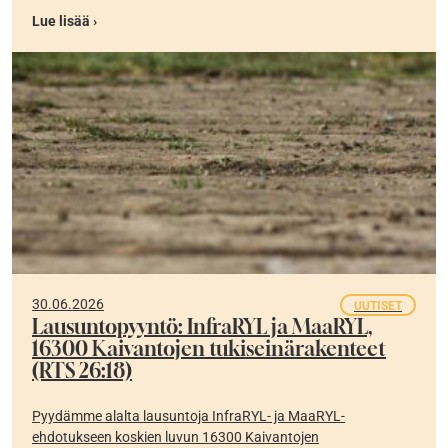
Lue lisää ›
30.06.2026
UUTISET
Lausuntopyyntö: InfraRYL ja MaaRYL,
16300 Kaivantojen tukiseinärakenteet
(RTS 26:18)
Pyydämme alalta lausuntoja InfraRYL- ja MaaRYL-
ehdotukseen koskien luvun 16300 Kaivantojen