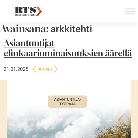
Skip
to
content
Avainsana:
arkkitehti
Asiantuntijat
elinkaariominaisuuksien äärellä
21.01.2025
UUTISET