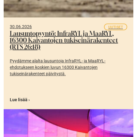
30.06.2026
UUTISET
Lausuntopyyntö: InfraRYL ja MaaRYL,
16300 Kaivantojen tukiseinärakenteet
(RTS 26:18)
Pyydämme alalta lausuntoja InfraRYL- ja MaaRYL-
ehdotukseen koskien luvun 16300 Kaivantojen
tukiseinärakenteet päivitystä.
Lue lisää ›