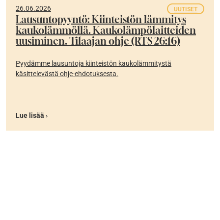
26.06.2026
UUTISET
Lausuntopyyntö: Kiinteistön lämmitys
kaukolämmöllä. Kaukolämpölaitteiden
uusiminen. Tilaajan ohje (RTS 26:16)
Pyydämme lausuntoja kiinteistön kaukolämmitystä
käsittelevästä ohje-ehdotuksesta.
Lue lisää ›