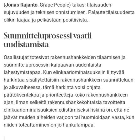
(
Jonas Rajanto
, Grape People) takasi tilaisuuden
sujuvuuden ja teknisen onnistumisen. Palaute tilaisuudesta
olikin laajaa ja pelkästään positiivista.
Suunnitteluprosessi vaatii
uudistamista
Osallistujat totesivat rakennushankkeiden tilaamisen ja
suunnitteluprosessin kaipaavan uudenlaista
lähestymistapaa. Kun elinkaariominaisuuksiin liittyvää
harkintaa sisällytettäisiin rakennushankkeen suunnitteluun
jo alkuvaiheessa, tämä harkinta voisi ohjata
päätöksentekoa ja prioriteetteja koko rakennushankkeen
ajan. Ilman selkeitä rakennushankekohtaisia tavoitteita
elinkaariominaisuuksien edistämiseksi riskinä on, että ne
jäävät muiden aiheiden varjoon tai huomioidaan vasta, kun
niiden toteuttaminen on jo hankalampaa.