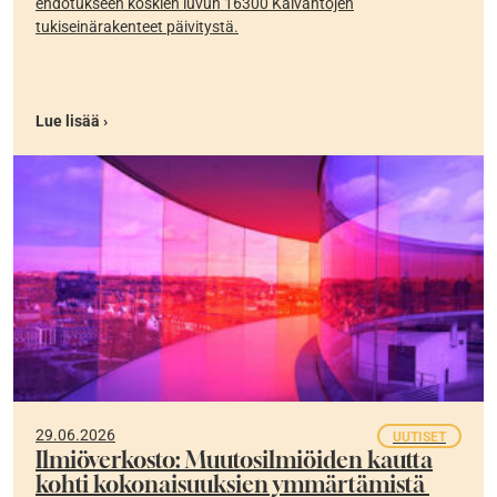
ehdotukseen koskien luvun 16300 Kaivantojen
tukiseinärakenteet päivitystä.
Lue lisää ›
29.06.2026
UUTISET
Ilmiöverkosto: Muutosilmiöiden kautta
kohti kokonaisuuksien ymmärtämistä