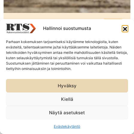
30.06.2026
UUTISET
Lausuntopyyntö: InfraRYL ja MaaRYL,
Hallinnoi suostumusta
16300 Kaivantojen tukiseinärakenteet
(RTS 26:18)
Parhaan kokemuksen tarjoamiseksi käytämme teknologioita, kuten
evästeitä, tallentaaksemme ja/tai käyttääksemme laitetietoja. Näiden
tekniikoiden hyväksyminen antaa meille mahdollisuuden käsitellä tietoja,
Pyydämme alalta lausuntoja InfraRYL- ja MaaRYL-
kuten selauskäyttäytymistä tai yksilöllisiä tunnuksia tällä sivustolla.
ehdotukseen koskien luvun 16300 Kaivantojen
Suostumuksen jättäminen tai peruuttaminen voi vaikuttaa haitallisesti
tukiseinärakenteet päivitystä.
tiettyihin ominaisuuksiin ja toimintoihin.
Hyväksy
Lue lisää ›
Kiellä
Näytä asetukset
Evästekäytäntö