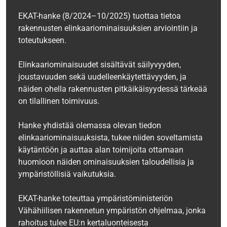
EKAT-hanke (8/2024–10/2025) tuottaa tietoa
rakennusten elinkaariominaisuuksien arviointiin ja
toteutukseen.
Elinkaariominaisuudet sisältävät säilyvyyden,
joustavuuden sekä uudelleenkäytettävyyden, ja
näiden ohella rakennusten pitkäikäisyydessä tärkeää
on tilallinen toimivuus.
Hanke yhdistää olemassa olevan tiedon
elinkaariominaisuuksista, tukee niiden soveltamista
käytäntöön ja auttaa alan toimijoita ottamaan
huomioon näiden ominaisuuksien taloudellisia ja
ympäristöllisiä vaikutuksia.
EKAT-hanke toteuttaa ympäristöministeriön
Vähähiilisen rakennetun ympäristön ohjelmaa, jonka
rahoitus tulee EU:n kertaluonteisesta