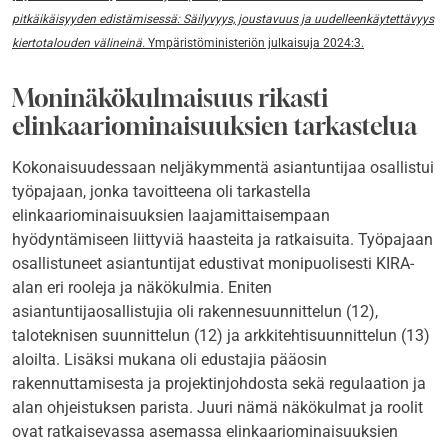
pitkäikäisyyden edistämisessä: Säilyvyys, joustavuus ja uudelleenkäytettävyys
kiertotalouden välineinä.
Ympäristöministeriön julkaisuja 2024:3.
Moninäkökulmaisuus rikasti
elinkaariominaisuuksien tarkastelua
Kokonaisuudessaan neljäkymmentä asiantuntijaa osallistui
työpajaan, jonka tavoitteena oli tarkastella
elinkaariominaisuuksien laajamittaisempaan
hyödyntämiseen liittyviä haasteita ja ratkaisuita. Työpajaan
osallistuneet asiantuntijat edustivat monipuolisesti KIRA-
alan eri rooleja ja näkökulmia. Eniten
asiantuntijaosallistujia oli rakennesuunnittelun (12),
taloteknisen suunnittelun (12) ja arkkitehtisuunnittelun (13)
aloilta. Lisäksi mukana oli edustajia pääosin
rakennuttamisesta ja projektinjohdosta sekä regulaation ja
alan ohjeistuksen parista. Juuri nämä näkökulmat ja roolit
ovat ratkaisevassa asemassa elinkaariominaisuuksien