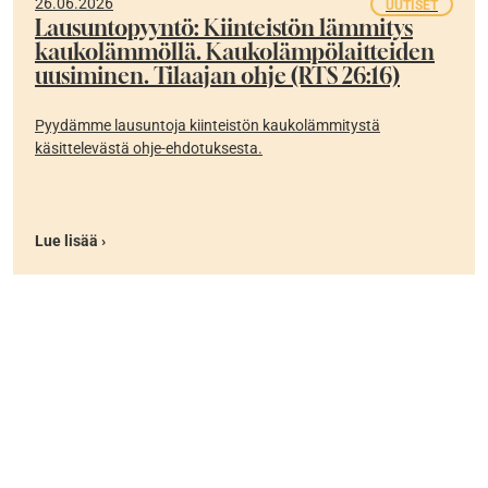
26.06.2026
UUTISET
Lausuntopyyntö: Kiinteistön lämmitys
kaukolämmöllä. Kaukolämpölaitteiden
uusiminen. Tilaajan ohje (RTS 26:16)
Pyydämme lausuntoja kiinteistön kaukolämmitystä
käsittelevästä ohje-ehdotuksesta.
Lue lisää ›