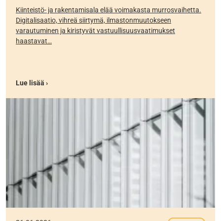
Kiinteistö- ja rakentamisala elää voimakasta murrosvaihetta.
Digitalisaatio, vihreä siirtymä, ilmastonmuutokseen
varautuminen ja kiristyvät vastuullisuusvaatimukset
haastavat…
Lue lisää ›