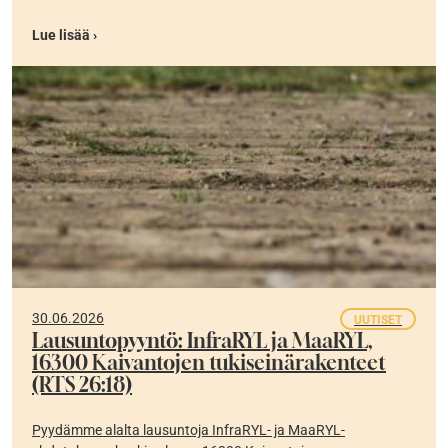
Lue lisää ›
30.06.2026
UUTISET
Lausuntopyyntö: InfraRYL ja MaaRYL,
16300 Kaivantojen tukiseinärakenteet
(RTS 26:18)
Pyydämme alalta lausuntoja InfraRYL- ja MaaRYL-