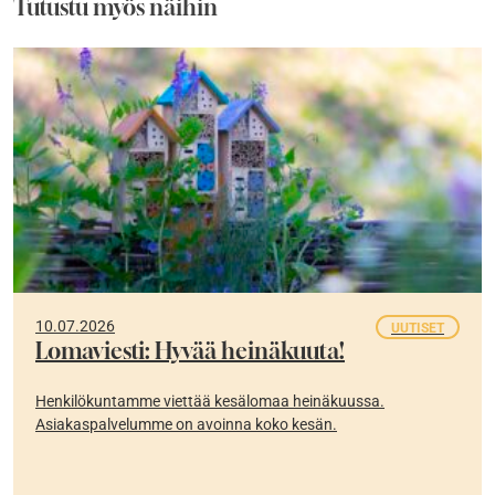
Tutustu myös näihin
10.07.2026
UUTISET
Lomaviesti: Hyvää heinäkuuta!
Henkilökuntamme viettää kesälomaa heinäkuussa.
Asiakaspalvelumme on avoinna koko kesän.