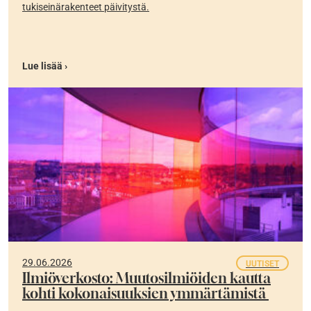
tukiseinärakenteet päivitystä.
Lue lisää ›
29.06.2026
UUTISET
Ilmiöverkosto: Muutosilmiöiden kautta
kohti kokonaisuuksien ymmärtämistä