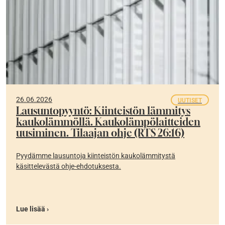
26.06.2026
UUTISET
Lausuntopyyntö: Kiinteistön lämmitys
kaukolämmöllä. Kaukolämpölaitteiden
uusiminen. Tilaajan ohje (RTS 26:16)
Pyydämme lausuntoja kiinteistön kaukolämmitystä
käsittelevästä ohje-ehdotuksesta.
Lue lisää ›