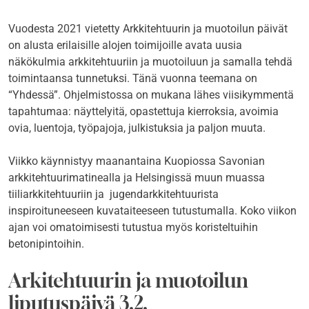
Vuodesta 2021 vietetty Arkkitehtuurin ja muotoilun päivät
on alusta erilaisille alojen toimijoille avata uusia
näkökulmia arkkitehtuuriin ja muotoiluun ja samalla tehdä
toimintaansa tunnetuksi. Tänä vuonna teemana on
“Yhdessä”. Ohjelmistossa on mukana lähes viisikymmentä
tapahtumaa: näyttelyitä, opastettuja kierroksia, avoimia
ovia, luentoja, työpajoja, julkistuksia ja paljon muuta.
Viikko käynnistyy maanantaina Kuopiossa Savonian
arkkitehtuurimatinealla ja Helsingissä muun muassa
tiiliarkkitehtuuriin ja jugendarkkitehtuurista
inspiroituneeseen kuvataiteeseen tutustumalla. Koko viikon
ajan voi omatoimisesti tutustua myös koristeltuihin
betonipintoihin.
Arkitehtuurin ja muotoilun
liputuspäivä 3.2.