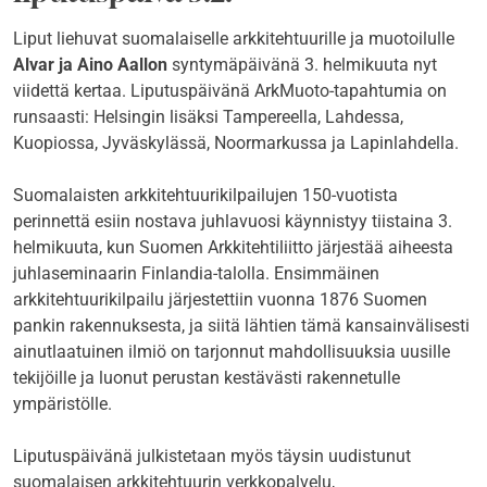
Liput liehuvat suomalaiselle arkkitehtuurille ja muotoilulle
Alvar ja Aino Aallon
syntymäpäivänä 3. helmikuuta nyt
viidettä kertaa. Liputuspäivänä ArkMuoto-tapahtumia on
runsaasti: Helsingin lisäksi Tampereella, Lahdessa,
Kuopiossa, Jyväskylässä, Noormarkussa ja Lapinlahdella.
Suomalaisten arkkitehtuurikilpailujen 150-vuotista
perinnettä esiin nostava juhlavuosi käynnistyy tiistaina 3.
helmikuuta, kun Suomen Arkkitehtiliitto järjestää aiheesta
juhlaseminaarin Finlandia-talolla. Ensimmäinen
arkkitehtuurikilpailu järjestettiin vuonna 1876 Suomen
pankin rakennuksesta, ja siitä lähtien tämä kansainvälisesti
ainutlaatuinen ilmiö on tarjonnut mahdollisuuksia uusille
tekijöille ja luonut perustan kestävästi rakennetulle
ympäristölle.
Liputuspäivänä julkistetaan myös täysin uudistunut
suomalaisen arkkitehtuurin verkkopalvelu,