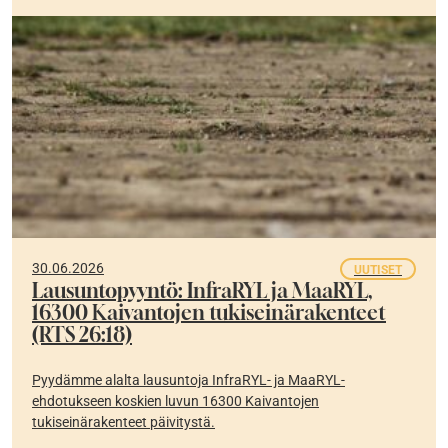
30.06.2026
UUTISET
Lausuntopyyntö: InfraRYL ja MaaRYL,
16300 Kaivantojen tukiseinärakenteet
(RTS 26:18)
Pyydämme alalta lausuntoja InfraRYL- ja MaaRYL-
ehdotukseen koskien luvun 16300 Kaivantojen
tukiseinärakenteet päivitystä.