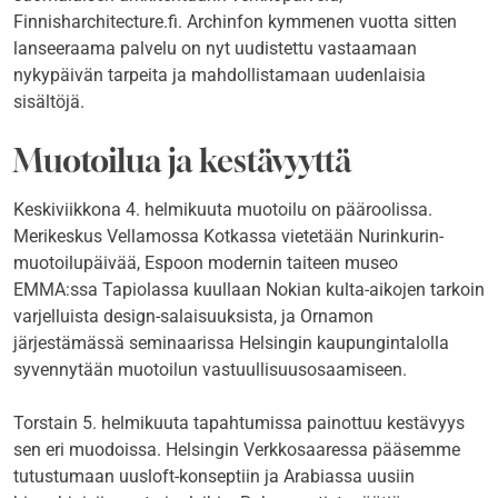
Finnisharchitecture.fi. Archinfon kymmenen vuotta sitten
lanseeraama palvelu on nyt uudistettu vastaamaan
nykypäivän tarpeita ja mahdollistamaan uudenlaisia
sisältöjä.
Muotoilua ja kestävyyttä
Keskiviikkona 4. helmikuuta muotoilu on pääroolissa.
Merikeskus Vellamossa Kotkassa vietetään Nurinkurin-
muotoilupäivää, Espoon modernin taiteen museo
EMMA:ssa Tapiolassa kuullaan Nokian kulta-aikojen tarkoin
varjelluista design-salaisuuksista, ja Ornamon
järjestämässä seminaarissa Helsingin kaupungintalolla
syvennytään muotoilun vastuullisuusosaamiseen.
Torstain 5. helmikuuta tapahtumissa painottuu kestävyys
sen eri muodoissa. Helsingin Verkkosaaressa pääsemme
tutustumaan uusloft-konseptiin ja Arabiassa uusiin