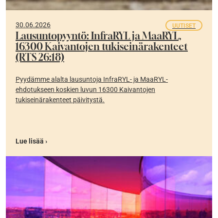
30.06.2026
UUTISET
Lausuntopyyntö: InfraRYL ja MaaRYL,
16300 Kaivantojen tukiseinärakenteet
(RTS 26:18)
Pyydämme alalta lausuntoja InfraRYL- ja MaaRYL-
ehdotukseen koskien luvun 16300 Kaivantojen
tukiseinärakenteet päivitystä.
Lue lisää ›