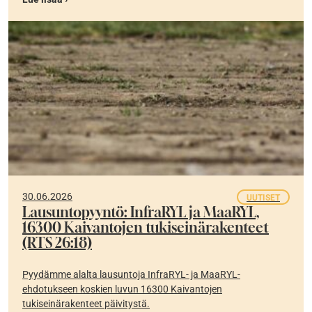
30.06.2026
UUTISET
Lausuntopyyntö: InfraRYL ja MaaRYL,
16300 Kaivantojen tukiseinärakenteet
(RTS 26:18)
Pyydämme alalta lausuntoja InfraRYL- ja MaaRYL-
ehdotukseen koskien luvun 16300 Kaivantojen
tukiseinärakenteet päivitystä.