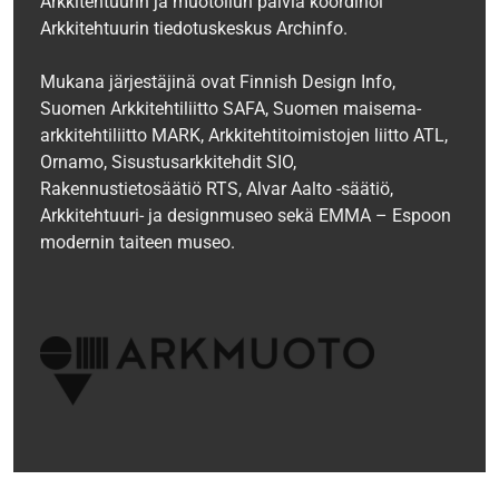
Arkkitehtuurin ja muotoilun päiviä koordinoi
Arkkitehtuurin tiedotuskeskus Archinfo.
Mukana järjestäjinä ovat Finnish Design Info,
Suomen Arkkitehtiliitto SAFA, Suomen maisema-
arkkitehtiliitto MARK, Arkkitehtitoimistojen liitto ATL,
Ornamo, Sisustusarkkitehdit SIO,
Rakennustietosäätiö RTS, Alvar Aalto -säätiö,
Arkkitehtuuri- ja designmuseo sekä EMMA – Espoon
modernin taiteen museo.