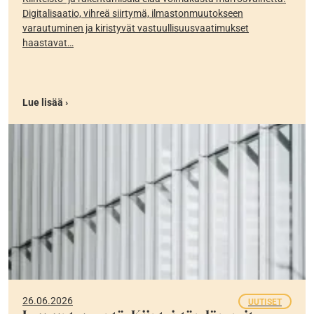
Digitalisaatio, vihreä siirtymä, ilmastonmuutokseen
varautuminen ja kiristyvät vastuullisuusvaatimukset
haastavat…
Lue lisää ›
26.06.2026
UUTISET