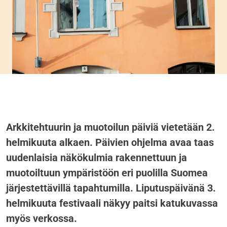
Arkkitehtuurin ja muotoilun päiviä vietetään 2.
helmikuuta alkaen. Päivien ohjelma avaa taas
uudenlaisia näkökulmia rakennettuun ja
muotoiltuun ympäristöön eri puolilla Suomea
järjestettävillä tapahtumilla. Liputuspäivänä 3.
helmikuuta festivaali näkyy paitsi katukuvassa
myös verkossa.