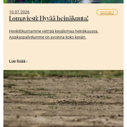
10.07.2026
UUTISET
Lomaviesti: Hyvää heinäkuuta!
Henkilökuntamme viettää kesälomaa heinäkuussa.
Asiakaspalvelumme on avoinna koko kesän.
Lue lisää ›