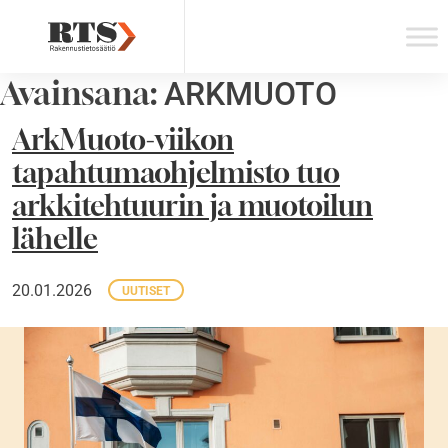
Skip
to
content
Avainsana:
ARKMUOTO
ArkMuoto-viikon
tapahtumaohjelmisto tuo
arkkitehtuurin ja muotoilun
lähelle
20.01.2026
UUTISET