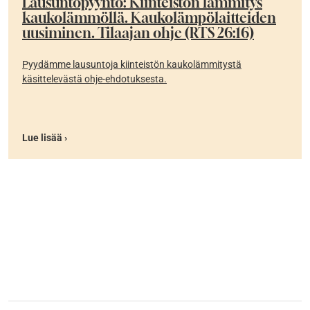
Lausuntopyyntö: Kiinteistön lämmitys
kaukolämmöllä. Kaukolämpölaitteiden
uusiminen. Tilaajan ohje (RTS 26:16)
Pyydämme lausuntoja kiinteistön kaukolämmitystä
käsittelevästä ohje-ehdotuksesta.
Lue lisää ›