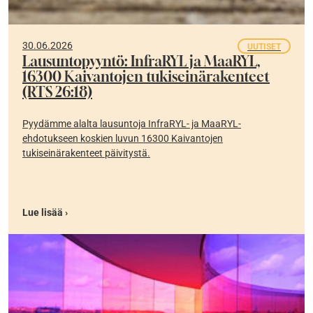
30.06.2026
UUTISET
Lausuntopyyntö: InfraRYL ja MaaRYL,
16300 Kaivantojen tukiseinärakenteet
(RTS 26:18)
Pyydämme alalta lausuntoja InfraRYL- ja MaaRYL-
ehdotukseen koskien luvun 16300 Kaivantojen
tukiseinärakenteet päivitystä.
Lue lisää ›