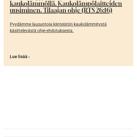
kaukolämmöllä. Kaukolämpölaitteiden
uusiminen. Tilaajan ohje (RTS 26:16)
Pyydämme lausuntoja kiinteistön kaukolämmitystä
käsittelevästä ohje-ehdotuksesta.
Lue lisää ›