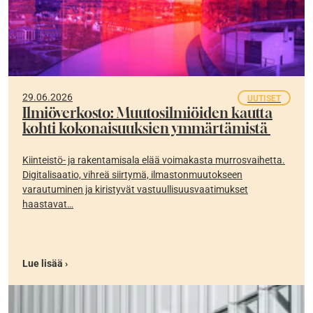
29.06.2026
UUTISET
Ilmiöverkosto: Muutosilmiöiden kautta
kohti kokonaisuuksien ymmärtämistä
Kiinteistö- ja rakentamisala elää voimakasta murrosvaihetta.
Digitalisaatio, vihreä siirtymä, ilmastonmuutokseen
varautuminen ja kiristyvät vastuullisuusvaatimukset
haastavat…
Lue lisää ›