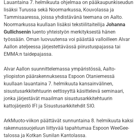
Lauantaina 7. helmikuuta ohjelmaa on pääkaupunkiseudun
lisäksi Turussa sekä Noormarkussa, Kouvolassa ja
Tammisaaressa, joissa yhdistävänä teemana on Aalto.
Noormarkussa kuullaan lisäksi tekstiilitaiteilija
Johanna
Gullichsenin
luento yhteistyön merkityksestä hänen
työssään. Oman luovuutensa voi päästää valloilleen Alvar
Aallon ateljeessa järjestettävässä piirustuspajassa tai
EMMA:n taidepajassa.
Alvar Aallon suunnittelemassa ympäristössä, Aalto-
yliopiston päärakennuksessa Espoon Otaniemessä
kuullaan lauantaina 7. helmikuuta kansainvälinen,
sisustusarkkitehtuurin eettisyyttä käsittelevä seminaari,
jonka järjestävät maailman sisustusarkkitehtuurin
kattojärjestö IFI ja Sisustusarkkitehdit SIO.
ArkMuoto-viikon päättävät sunnuntaina 8. helmikuuta kaksi
rakennussuojeluun liittyvää tapahtumaa Espoon WeeGee-
talossa ja Kotkan Sunilan Kantolassa.