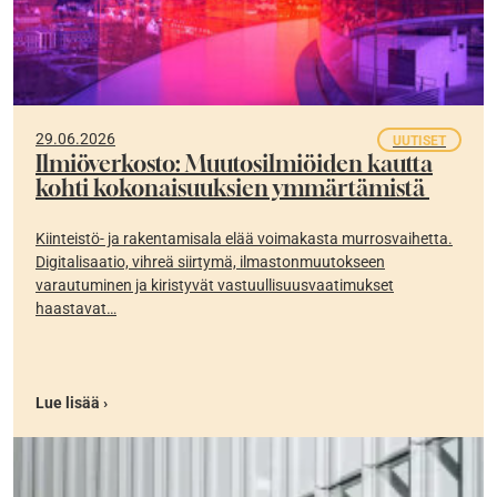
29.06.2026
UUTISET
Ilmiöverkosto: Muutosilmiöiden kautta
kohti kokonaisuuksien ymmärtämistä
Kiinteistö- ja rakentamisala elää voimakasta murrosvaihetta.
Digitalisaatio, vihreä siirtymä, ilmastonmuutokseen
varautuminen ja kiristyvät vastuullisuusvaatimukset
haastavat…
Lue lisää ›