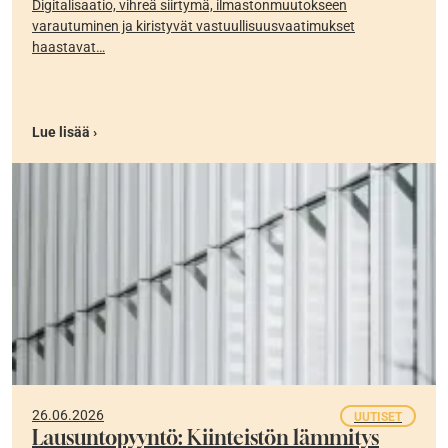
Digitalisaatio, vihreä siirtymä, ilmastonmuutokseen
varautuminen ja kiristyvät vastuullisuusvaatimukset
haastavat…
Lue lisää ›
26.06.2026
UUTISET
Lausuntopyyntö: Kiinteistön lämmitys