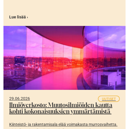
Lue lisää ›
29.06.2026
UUTISET
Ilmiöverkosto: Muutosilmiöiden kautta
kohti kokonaisuuksien ymmärtämistä
Kiinteistö- ja rakentamisala elää voimakasta murrosvaihetta.