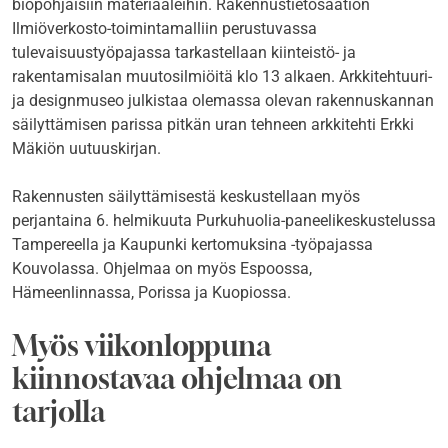
biopohjaisiin materiaaleihin. Rakennustietosäätiön
Ilmiöverkosto-toimintamalliin perustuvassa
tulevaisuustyöpajassa tarkastellaan kiinteistö- ja
rakentamisalan muutosilmiöitä klo 13 alkaen. Arkkitehtuuri-
ja designmuseo julkistaa olemassa olevan rakennuskannan
säilyttämisen parissa pitkän uran tehneen arkkitehti Erkki
Mäkiön uutuuskirjan.
Rakennusten säilyttämisestä keskustellaan myös
perjantaina 6. helmikuuta Purkuhuolia-paneelikeskustelussa
Tampereella ja Kaupunki kertomuksina -työpajassa
Kouvolassa. Ohjelmaa on myös Espoossa,
Hämeenlinnassa, Porissa ja Kuopiossa.
Myös viikonloppuna
kiinnostavaa ohjelmaa on
tarjolla