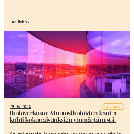
Lue lisää ›
29.06.2026
UUTISET
Ilmiöverkosto: Muutosilmiöiden kautta
kohti kokonaisuuksien ymmärtämistä
Kiinteistö- ja rakentamisala elää voimakasta murrosvaihetta.