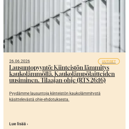
26.06.2026
UUTISET
Lausuntopyyntö: Kiinteistön lämmitys
kaukolämmöllä. Kaukolämpölaitteiden
uusiminen. Tilaajan ohje (RTS 26:16)
Pyydämme lausuntoja kiinteistön kaukolämmitystä
käsittelevästä ohje-ehdotuksesta.
Lue lisää ›