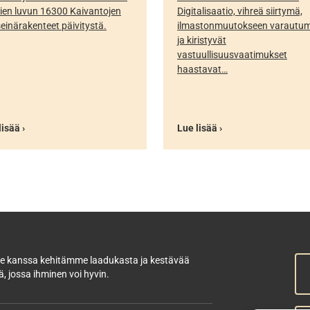
ien luvun 16300 Kaivantojen
Digitalisaatio, vihreä siirtymä,
seinärakenteet päivitystä.
ilmastonmuutokseen varautu
ja kiristyvät
vastuullisuusvaatimukset
haastavat…
lisää ›
Lue lisää ›
 kanssa kehitämme laadukasta ja kestävää
, jossa ihminen voi hyvin.