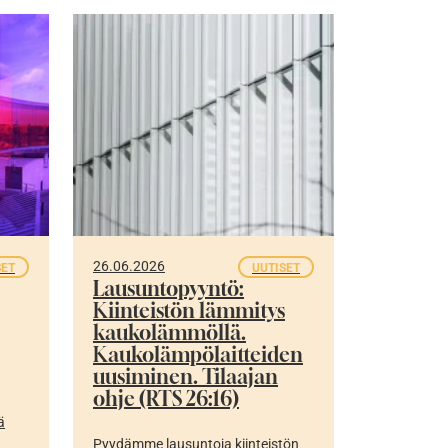
26.06.2026
SET
UUTISET
Lausuntopyyntö:
Kiinteistön lämmitys
kaukolämmöllä.
Kaukolämpölaitteiden
uusiminen. Tilaajan
ohje (RTS 26:16)
ä
Pyydämme lausuntoja kiinteistön