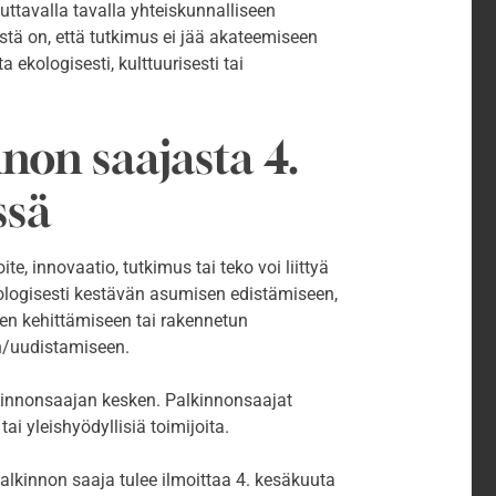
uttavalla tavalla yhteiskunnalliseen
stä on, että tutkimus ei jää akateemiseen
 ekologisesti, kulttuurisesti tai
non saajasta 4.
ssä
e, innovaatio, tutkimus tai teko voi liittyä
kologisesti kestävän asumisen edistämiseen,
en kehittämiseen tai rakennetun
n/uudistamiseen.
nnonsaajan kesken. Palkinnonsaajat
ai yleishyödyllisiä toimijoita.
lkinnon saaja tulee ilmoittaa 4. kesäkuuta