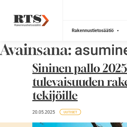
Skip
to
content
Rakennustietosäätiö
Avainsana:
asumin
Sininen pallo 2025
tulevaisuuden rake
tekijöille
20.05.2025
UUTISET