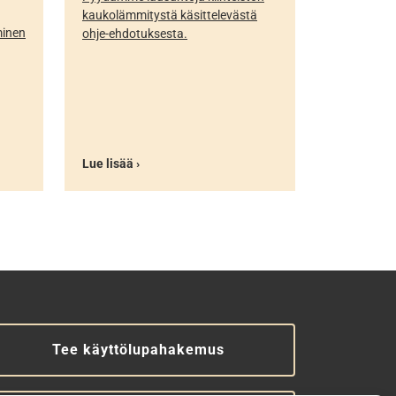
kaukolämmitystä käsittelevästä
minen
ohje-ehdotuksesta.
Lue lisää ›
Tee käyttölupahakemus