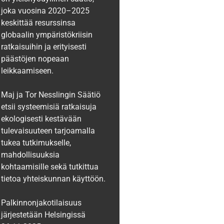
joka vuosina 2020–2025
keskittää resurssinsa
globaalin ympäristökriisin
ratkaisuihin ja erityisesti
päästöjen nopeaan
leikkaamiseen.
Maj ja Tor Nesslingin Säätiö
etsii systeemisiä ratkaisuja
ekologisesti kestävään
tulevaisuuteen tarjoamalla
tukea tutkimukselle,
mahdollisuuksia
kohtaamisille sekä tutkittua
tietoa yhteiskunnan käyttöön.
Palkinnonjakotilaisuus
järjestetään Helsingissä