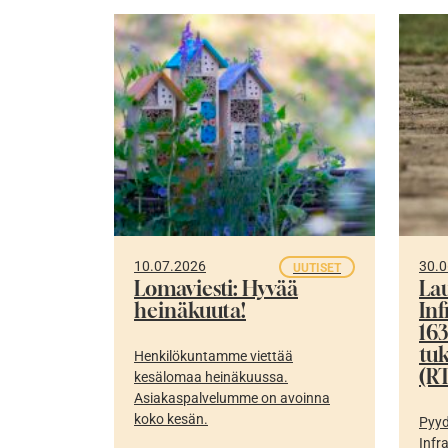
10.07.2026
30.0
UUTISET
Lomaviesti: Hyvää
La
heinäkuuta!
In
16
tu
Henkilökuntamme viettää
(RT
kesälomaa heinäkuussa.
Asiakaspalvelumme on avoinna
koko kesän.
Pyyd
Infr