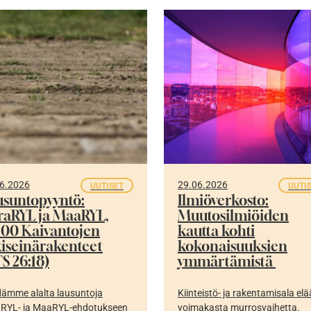
6.2026
29.06.2026
UUTISET
UUTI
usuntopyyntö:
Ilmiöverkosto:
fraRYL ja MaaRYL,
Muutosilmiöiden
300 Kaivantojen
kautta kohti
kiseinärakenteet
kokonaisuuksien
S 26:18)
ymmärtämistä
ämme alalta lausuntoja
Kiinteistö- ja rakentamisala elä
aRYL- ja MaaRYL-ehdotukseen
voimakasta murrosvaihetta.