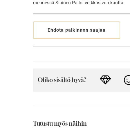
mennessä Sininen Pallo -verkkosivun kautta.
Ehdota palkinnon saajaa
Oliko sisältö hyvä?
Tutustu myös näihin