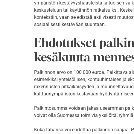
ympäristön kestävyyshaasteista ja tuo sen vaik
keskusteluun tai käytännön ratkaisuiksi. Keskei
kontekstiin, vaan se edistää aktiivisesti muutosta
sosiaalisesti kestävään suuntaan.
Ehdotukset palkin
kesäkuuta menne
Palkinnon arvo on 100 000 euroa. Palkittava aloit
esimerkiksi yhteisöllisen, kohtuuhintaisen ja e
rakennusten pitkäikäisyyden ja muunneltavuud
kulttuuriympäristön kestävään hyödyntämisee
Palkintosumma voidaan jakaa useamman palki
voivat olla Suomessa toimivia yksilöitä, ryhmiä t
Kuka tahansa voi ehdottaa palkinnon saajaa. Pa