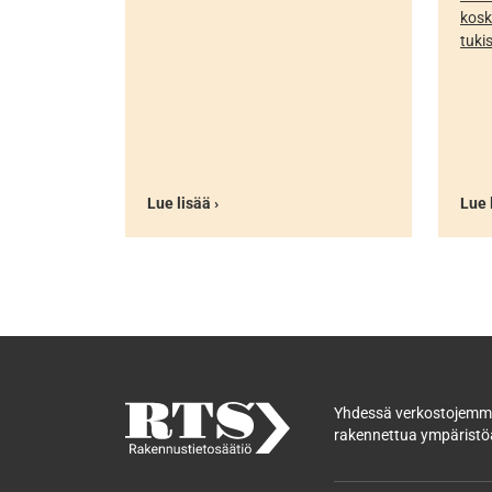
kosk
tuki
Lue lisää ›
Lue 
Yhdessä verkostojemme
rakennettua ympäristöä