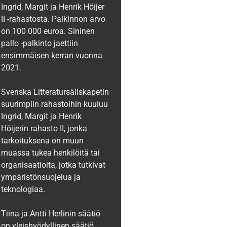
Ingrid, Margit ja Henrik Höijer
II -rahastosta. Palkinnon arvo
on 100 000 euroa. Sininen
pallo -palkinto jaettiin
ensimmäisen kerran vuonna
2021.
Svenska Litteratursällskapetin
suurimpiin rahastoihin kuuluu
Ingrid, Margit ja Henrik
Höijerin rahasto II, jonka
tarkoituksena on muun
muassa tukea henkilöitä tai
organisaatioita, jotka tutkivat
ympäristönsuojelua ja
teknologiaa.
Tiina ja Antti Herlinin säätiö
on yleishyödyllinen säätiö,