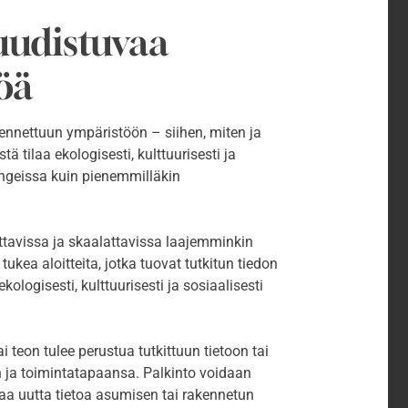
 uudistuvaa
öä
nnettuun ympäristöön – siihen, miten ja
tilaa ekologisesti, kulttuurisesti ja
ungeissa kuin pienemmilläkin
ettavissa ja skaalattavissa laajemminkin
kea aloitteita, jotka tuovat tutkitun tiedon
ologisesti, kulttuurisesti ja sosiaalisesti
ai teon tulee perustua tutkittuun tietoon tai
n ja toimintatapaansa. Palkinto voidaan
aa uutta tietoa asumisen tai rakennetun