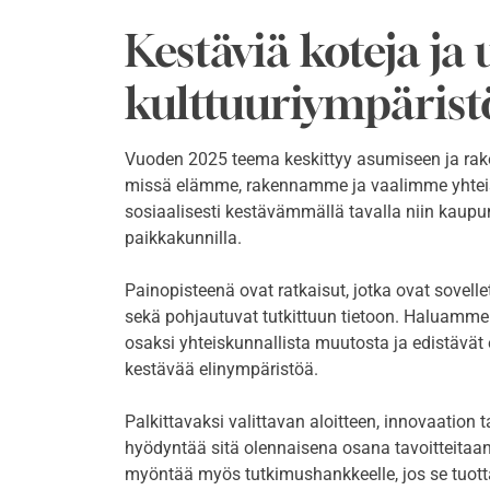
Kestäviä koteja ja
kulttuuriympärist
Vuoden 2025 teema keskittyy asumiseen ja rake
missä elämme, rakennamme ja vaalimme yhteistä 
sosiaalisesti kestävämmällä tavalla niin kaup
paikkakunnilla.
Painopisteenä ovat ratkaisut, jotka ovat sovell
sekä pohjautuvat tutkittuun tietoon. Haluamme tu
osaksi yhteiskunnallista muutosta ja edistävät ek
kestävää elinympäristöä.
Palkittavaksi valittavan aloitteen, innovaation t
hyödyntää sitä olennaisena osana tavoitteitaa
myöntää myös tutkimushankkeelle, jos se tuott