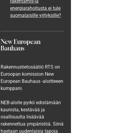
rakentamis-ja
energiarahoitusta ei tule
suomalaisille yrityksille?
New European
Bauhaus
Rakennustietosäätiö RTS on
Euroopan komission New
European Bauhaus -aloitteeen
kumppani.
NEB-aloite pyrkii edistämään
kaunista, kestävää ja
osallisuutta lisäävää
rakennettua ympäristöä. Siinä
haetaan uudenlaisia tapoja