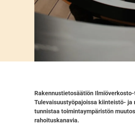
Rakennustietosäätiön Ilmiöverkosto-t
Tulevaisuustyöpajoissa kiinteistö- ja
tunnistaa toimintaympäristön muutost
rahoituskanavia.