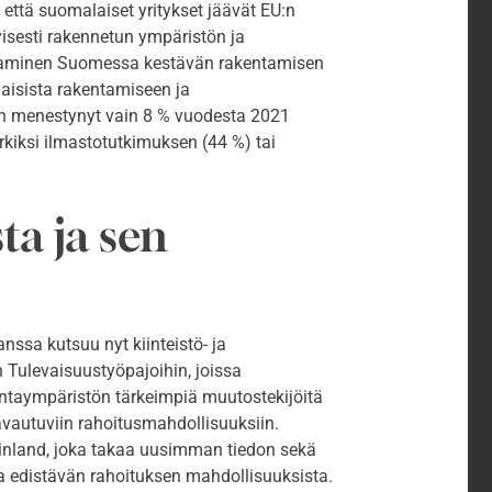
 että suomalaiset yritykset jäävät EU:n
yisesti rakennetun ympäristön ja
aaminen Suomessa kestävän rakentamisen
laisista rakentamiseen ja
on menestynyt vain 8 % vuodesta 2021
kiksi ilmastotutkimuksen (44 %) tai
ta ja sen
ssa kutsuu nyt kiinteistö- ja
Tulevaisuustyöpajoihin, joissa
mintaympäristön tärkeimpiä muutostekijöitä
 avautuviin rahoitusmahdollisuuksiin.
nland, joka takaa uusimman tiedon sekä
taa edistävän rahoituksen mahdollisuuksista.