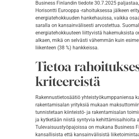
Business Finlandin tiedote 30.7.2025 paljastaa,
Horisontti Eurooppa -rahoituksessa jälkeen erit
energiatehokkuuden hankehauissa, vaikka os
saralla on kansainvälisesti arvostettua. Suoma
energiatehokkuuteen liittyvistä hakemuksista 
alkaen, mikä on selvästi vähemmän kuin esimer
liikenteen (38 %) hankkeissa.
Tietoa rahoitukses
kriteereistä
Rakennustietosäätiö yhteistyökumppaniensa kan
rakentamisalan yrityksiä mukaan maksuttomiin 
tunnistetaan kiinteistö- ja rakentamisalan toi
ja kytketään niistä syntyvia kehittämisaihioita
Tulevaisuustyöpajoissa on mukana Business Fi
kansallisista että kansainvälisistä liiketoimin