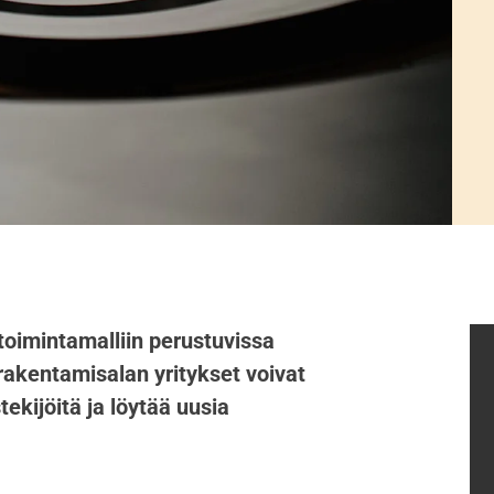
oimintamalliin perustuvissa
 rakentamisalan yritykset voivat
ekijöitä ja löytää uusia