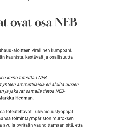
at ovat osa NEB-
aus -aloitteen virallinen kumppani.
än kaunista, kestävää ja osallisuutta
rkeä keino toteuttaa NEB
hteen ammattilaisia eri aloilta uusien
n ja jakavat samalla tietoa NEB-
Markku Hedman
.
sa toteutettavat Tulevaisuustyöpajat
untaansa toimintaympäristön murroksen
a avulla pyritään vauhdittamaan sitä, että