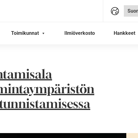
Toimikunnat
Ilmiöverkosto
Hankkeet
entamisala
imintaympäristön
tunnistamisessa