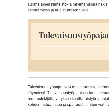
suomalainen kiinteistö- ja rakentamisala hakisi
kehittämisen ja uudistumisen tueksi.
Tulevaisuustyöpaja
Tulevaisuustyöpajat ovat maksuttomia, ja ilmoi
käynnissä. Tulevaisuustyöpajoissa tunnistetaan 
muutostekijöitä yrityksen kehittämistyön pohja
kohdennettua tietoa ja sparrausta, miten voit 