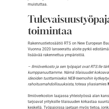
muistuttaa.
Tulevaisuustyöpaj
toimintaa
Rakennustietosäätiö RTS on New European Bauh
Vuonna 2020 lanseerattu aloite pyrkii edistämä
lisäävää rakennettua ympäristöä.
–
Ilmiöverkosto ja sen työpajat ovat RTS:lle tä
kumppanuuttamme. Nämä tilaisuudet kokoavat y
ideoiden tuottamiseksi NEB-teemoihin kytkeytye
rahoitusmahdollisuuksista
, toteaa yliasiamies
Ilmiöverkoston laajassa yhteistyössä alan kans
tarjoavat yrityksille tilaisuuden kirkastaa su
keskellä. Työpajoissa jaetaan myös tietoa, jonk