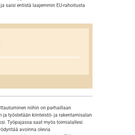
 ja saisi entistä laajemmin EU-rahoitusta
t
ttautuminen niihin on parhaillaan
ja työstetään kiinteistö- ja rakentamisalan
ksi. Työpajassa saat myös toimialallesi
hyödyntää avoinna olevia