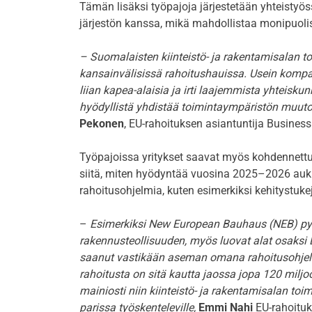
Tämän lisäksi työpajoja järjestetään yhteistyös
järjestön kanssa, mikä mahdollistaa monipuolis
– Suomalaisten kiinteistö- ja rakentamisalan toi
kansainvälisissä rahoitushauissa. Usein kompa
liian kapea-alaisia ja irti laajemmista yhteiskun
hyödyllistä yhdistää toimintaympäristön muutos
Pekonen
, EU-rahoituksen asiantuntija Business
Työpajoissa yritykset saavat myös kohdennettua
siitä, miten hyödyntää vuosina 2025–2026 auki 
rahoitusohjelmia, kuten esimerkiksi kehitystuke
–
Esimerkiksi New European Bauhaus (NEB) pyrk
rakennusteollisuuden, myös luovat alat osaks
saanut vastikään aseman omana rahoitusohjelm
rahoitusta on sitä kautta jaossa jopa 120 milj
mainiosti niin kiinteistö- ja rakentamisalan toi
parissa työskenteleville,
Emmi Nahi
EU-rahoituk