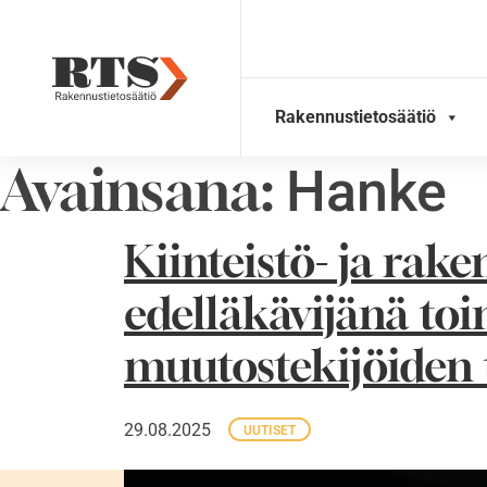
Skip
to
content
Rakennustietosäätiö
Avainsana:
Hanke
Kiinteistö- ja rak
edelläkävijänä to
muutostekijöiden 
29.08.2025
UUTISET