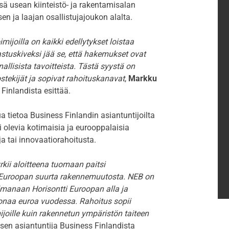
sä usean kiinteistö- ja rakentamisalan
en ja laajan osallistujajoukon alalta.
mijoilla on kaikki edellytykset loistaa
stuskiveksi jää se, että hakemukset ovat
nallisista tavoitteista. Tästä syystä on
tekijät ja sopivat rahoituskanavat
,
Markku
 Finlandista esittää.
 tietoa Business Finlandin asiantuntijoilta
olevia kotimaisia ja eurooppalaisia
ja tai innovaatiorahoitusta.
ii aloitteena tuomaan paitsi
i Euroopan suurta rakennemuutosta. NEB on
anaan Horisontti Euroopan alla ja
oonaa euroa vuodessa. Rahoitus sopii
mijoille kuin rakennetun ympäristön taiteen
sen asiantuntija Business Finlandista