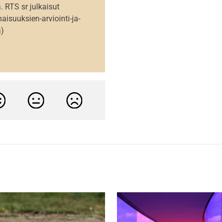
 RTS sr julkaisut
aisuuksien-arviointi-ja-
a)