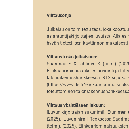
Viittausohje
Julkaisu on toimitettu teos, joka koostuu
asiantuntijakirjoittajien luvuista. Alla es
hyvän tieteellisen käytännön mukaisesti 
Viittaus koko julkaisuun:
Saarimaa, S. & Tähtinen, K. (toim.). (202
Elinkaariominaisuuksien arviointi ja tot
talonrakennushankkeessa. RTS sr julkai
(https://www.rts.fi/elinkaariominaisuuksie
toteuttaminen-talonrakennushankkeess
Viittaus yksittäiseen lukuun:
[Luvun kirjoittajan sukunimi], [Etunimen
(2025). [Luvun nimi]. Teoksessa Saarimaa
(toim.). (2025). Elinkaariominaisuuksien 