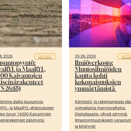
6.2026
29.06.2026
UUTISET
UUTI
usuntopyyntö:
Ilmiöverkosto:
fraRYL ja MaaRYL,
Muutosilmiöiden
300 Kaivantojen
kautta kohti
kiseinärakenteet
kokonaisuuksien
S 26:18)
ymmärtämistä
ämme alalta lausuntoja
Kiinteistö- ja rakentamisala elä
aRYL- ja MaaRYL-ehdotukseen
voimakasta murrosvaihetta.
ien luvun 16300 Kaivantojen
Digitalisaatio, vihreä siirtymä,
seinärakenteet päivitystä.
ilmastonmuutokseen varautu
ja kiristyvät