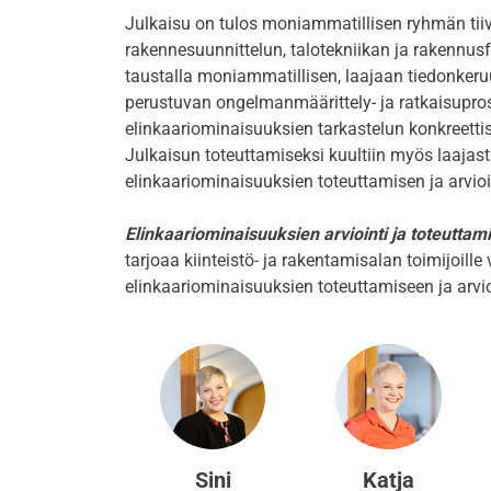
Julkaisu on tulos moniammatillisen ryhmän tiivi
rakennesuunnittelun, talotekniikan ja rakennusfy
taustalla moniammatillisen, laajaan tiedonkeruu
perustuvan ongelmanmäärittely- ja ratkaisupro
elinkaariominaisuuksien tarkastelun konkreetti
Julkaisun toteuttamiseksi kuultiin myös laajasti
elinkaariominaisuuksien toteuttamisen ja arvioi
Elinkaariominaisuuksien arviointi ja toteutt
tarjoaa kiinteistö- ja rakentamisalan toimijoill
elinkaariominaisuuksien toteuttamiseen ja arvi
Sini
Katja