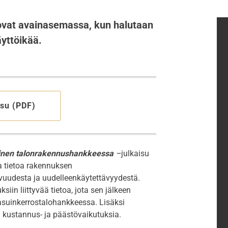
ovat avainasemassa, kun halutaan
yttöikää.
isu (PDF)
aminen talonrakennushankkeessa
–
julkaisu
a tietoa rakennuksen
avuudesta ja uudelleenkäytettävyydestä.
iin liittyvää tietoa, jota sen jälkeen
 asuinkerrostalohankkeessa. Lisäksi
 kustannus- ja päästövaikutuksia.