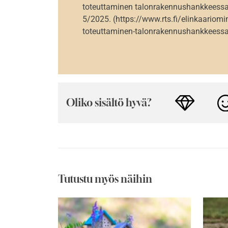
toteuttaminen talonrakennushankkeessa.
5/2025. (https://www.rts.fi/elinkaariomin
toteuttaminen-talonrakennushankkeess
Oliko sisältö hyvä?
Tutustu myös näihin