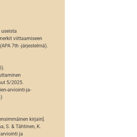
 useista
imerkit viittaamiseen
(APA 7th -järjestelmä).
5).
euttaminen
sut 5/2025.
n-arviointi-ja-
a)
 ensimmäinen kirjain].
, S. & Tähtinen, K.
arviointi ja