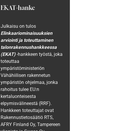
EKAT-hanke
Julkaisu on tulos
Elinkaariominaisuuksien
arviointi ja toteuttaminen
talonrakennushankkeessa
(EKAT)
-hankkeen työstä, joka
toteuttaa
ympäristöministeriön
Vähähiilisen rakennetun
ympäristön ohjelmaa, jonka
rahoitus tulee EU:n
kertaluonteisesta
elpymisvälineestä (RRF).
Hankkeen toteuttajat ovat
Rakennustietosäätiö RTS,
AFRY Finland Oy, Tampereen