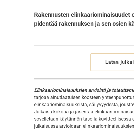
Rakennusten elinkaariominaisuudet 
pidentää rakennuksen ja sen osien kä
Lataa julka
Elinkaariominaisuuksien arviointi ja toteutt
tarjoaa ainutlaatuisen koosteen yhteenpunottu
elinkaariominaisuuksista, säilyvyydestä, joust
Julkaisu kokoaa ja jäsentää elinkaariominaisuuks
sovelletaan käytännön tasolla kuvitteellisessa
julkaisussa arvioidaan elinkaariominaisuuksien