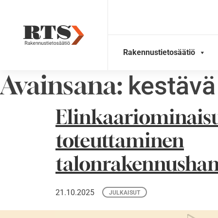
Skip
to
content
Rakennustietosäätiö
Avainsana:
kestävä
Elinkaariominaisu
toteuttaminen
talonrakennushan
21.10.2025
JULKAISUT