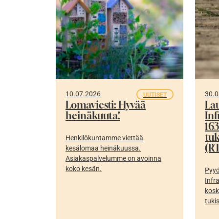
10.07.2026
30.0
UUTISET
Lomaviesti: Hyvää
La
heinäkuuta!
In
16
tu
Henkilökuntamme viettää
(RT
kesälomaa heinäkuussa.
Asiakaspalvelumme on avoinna
koko kesän.
Pyyd
Infr
kosk
tuki