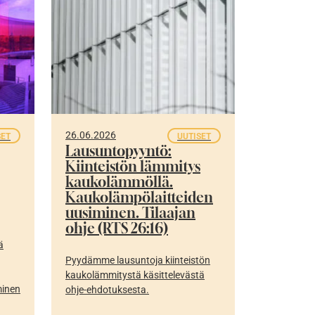
26.06.2026
SET
UUTISET
Lausuntopyyntö:
Kiinteistön lämmitys
kaukolämmöllä.
Kaukolämpölaitteiden
uusiminen. Tilaajan
ohje (RTS 26:16)
ä
Pyydämme lausuntoja kiinteistön
kaukolämmitystä käsittelevästä
minen
ohje-ehdotuksesta.