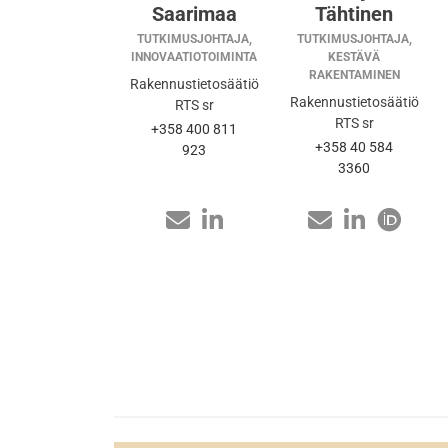
Saarimaa
Tähtinen
TUTKIMUSJOHTAJA,
TUTKIMUSJOHTAJA,
INNOVAATIOTOIMINTA
KESTÄVÄ
RAKENTAMINEN
Rakennustietosäätiö
Rakennustietosäätiö
RTS sr
RTS sr
+358 400 811
+358 40 584
923
3360