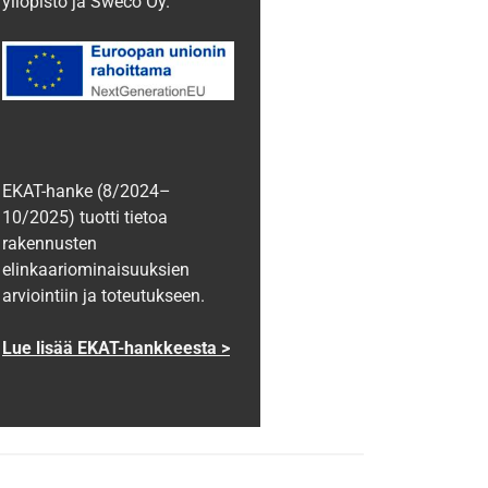
yliopisto ja Sweco Oy.
EKAT-hanke (8/2024–
10/2025) tuotti tietoa
rakennusten
elinkaariominaisuuksien
arviointiin ja toteutukseen.
Lue lisää EKAT-hankkeesta >