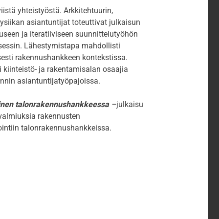
istä yhteistyöstä. Arkkitehtuurin,
siikan asiantuntijat toteuttivat julkaisun
seen ja iteratiiviseen suunnittelutyöhön
sessin. Lähestymistapa mahdollisti
sesti rakennushankkeen kontekstissa.
 kiinteistö- ja rakentamisalan osaajia
nnin asiantuntijatyöpajoissa.
aminen talonrakennushankkeessa
–
julkaisu
e valmiuksia rakennusten
ointiin talonrakennushankkeissa.