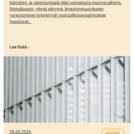
Kiinteistö- ja rakentamisala elää voimakasta murrosvaihetta.
Digitalisaatio, vihreä siirtymä, ilmastonmuutokseen
varautuminen ja kiristyvät vastuullisuusvaatimukset
haastavat…
Lue lisää ›
26.06.2026
UUTISET