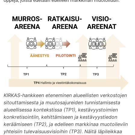
oppeja, joista edetään edelleen markkinan muotoiluun.
KIRKAS-hankkeen eteneminen alueellisten verkostojen
sitouttamisesta ja muutosajureiden tunnistamisesta
alueellisessa kontekstissa (TP1), kestävyystoimien
konkretisointiin, kehittämiseen ja kestävyystiedon
keräämiseen (TP2), ja edelleen markkinaa muotoileviin
yhteisiin tulevaisuusvisioihin (TP3). Näitä läpileikkaa