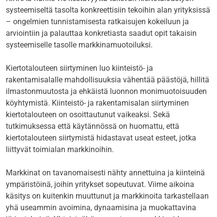
systeemiseltä tasolta konkreettisiin tekoihin alan yrityksissä
– ongelmien tunnistamisesta ratkaisujen kokeiluun ja
arviointiin ja palauttaa konkretiasta saadut opit takaisin
systeemiselle tasolle markkinamuotoiluksi.
Kiertotalouteen siirtyminen luo kiinteistö- ja
rakentamisalalle mahdollisuuksia vähentää päästöjä, hillitä
ilmastonmuutosta ja ehkäistä luonnon monimuotoisuuden
köyhtymistä. Kiinteistö- ja rakentamisalan siirtyminen
kiertotalouteen on osoittautunut vaikeaksi. Sekä
tutkimuksessa että käytännössä on huomattu, että
kiertotalouteen siirtymistä hidastavat useat esteet, jotka
liittyvät toimialan markkinoihin.
Markkinat on tavanomaisesti nähty annettuina ja kiinteinä
ympäristöinä, joihin yritykset sopeutuvat. Viime aikoina
käsitys on kuitenkin muuttunut ja markkinoita tarkastellaan
yhä useammin avoimina, dynaamisina ja muokattavina