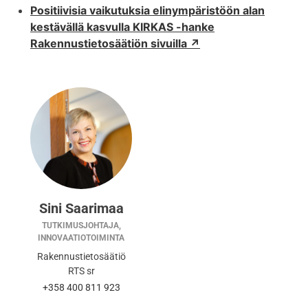
Positiivisia vaikutuksia elinympäristöön alan
kestävällä kasvulla KIRKAS -hanke
Rakennustietosäätiön sivuilla ↗︎
Sini Saarimaa
TUTKIMUSJOHTAJA,
INNOVAATIOTOIMINTA
Rakennustietosäätiö
RTS sr
+358 400 811 923