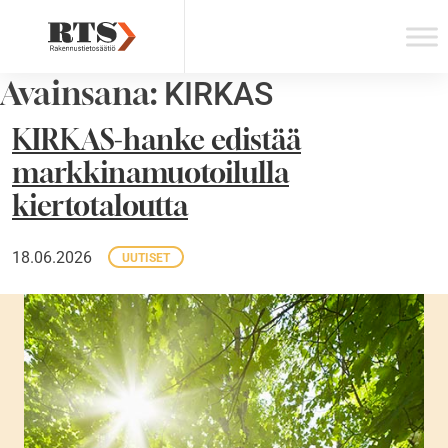
Skip
to
content
Avainsana:
KIRKAS
KIRKAS-hanke edistää
markkinamuotoilulla
kiertotaloutta
18.06.2026
UUTISET