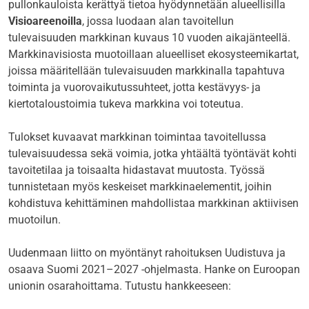
pullonkauloista kerättyä tietoa hyödynnetään alueellisilla
Visioareenoilla
, jossa luodaan alan tavoitellun
tulevaisuuden markkinan kuvaus 10 vuoden aikajänteellä.
Markkinavisiosta muotoillaan alueelliset ekosysteemikartat,
joissa määritellään tulevaisuuden markkinalla tapahtuva
toiminta ja vuorovaikutussuhteet, jotta kestävyys- ja
kiertotaloustoimia tukeva markkina voi toteutua.
Tulokset kuvaavat markkinan toimintaa tavoitellussa
tulevaisuudessa sekä voimia, jotka yhtäältä työntävät kohti
tavoitetilaa ja toisaalta hidastavat muutosta. Työssä
tunnistetaan myös keskeiset markkinaelementit, joihin
kohdistuva kehittäminen mahdollistaa markkinan aktiivisen
muotoilun.
Uudenmaan liitto on myöntänyt rahoituksen Uudistuva ja
osaava Suomi 2021–2027 -ohjelmasta. Hanke on Euroopan
unionin osarahoittama. Tutustu hankkeeseen: