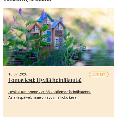
10.07.2026
UUTISET
Lomaviesti: Hyvää heinäkuuta!
Henkilökuntamme viettää kesälomaa heinäkuussa.
Asiakaspalvelumme on avoinna koko kesän.