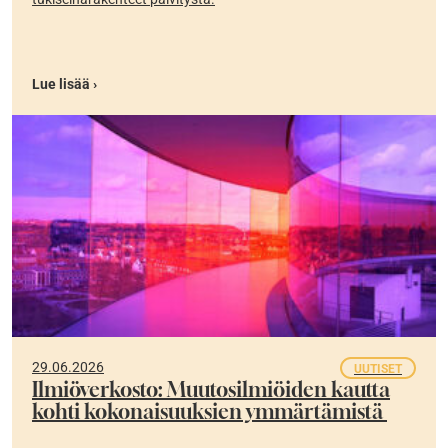
Lue lisää ›
29.06.2026
UUTISET
Ilmiöverkosto: Muutosilmiöiden kautta
kohti kokonaisuuksien ymmärtämistä