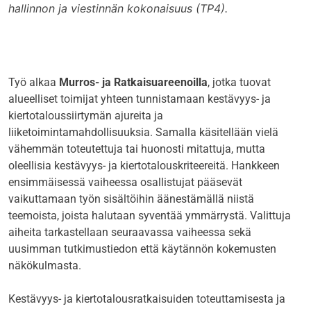
hallinnon ja viestinnän kokonaisuus (TP4).
Työ alkaa
Murros- ja Ratkaisuareenoilla
, jotka tuovat
alueelliset toimijat yhteen tunnistamaan kestävyys- ja
kiertotaloussiirtymän ajureita ja
liiketoimintamahdollisuuksia. Samalla käsitellään vielä
vähemmän toteutettuja tai huonosti mitattuja, mutta
oleellisia kestävyys- ja kiertotalouskriteereitä. Hankkeen
ensimmäisessä vaiheessa osallistujat pääsevät
vaikuttamaan työn sisältöihin äänestämällä niistä
teemoista, joista halutaan syventää ymmärrystä. Valittuja
aiheita tarkastellaan seuraavassa vaiheessa sekä
uusimman tutkimustiedon että käytännön kokemusten
näkökulmasta.
Kestävyys- ja kiertotalousratkaisuiden toteuttamisesta ja