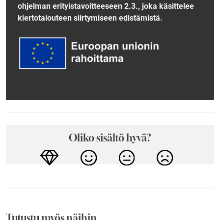
ohjelman erityistavoitteeseen 2.3., joka käsittelee
kiertotalouteen siirtymiseen edistämistä.
Oliko sisältö hyvä?
Tutustu myös näihin