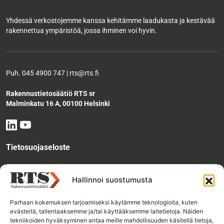
Yhdessä verkostojemme kanssa kehitämme laadukasta ja kestävää
rakennettua ympäristöä, jossa ihminen voi hyvin.
Puh. 045 4900 747 | rts@rts.fi
Rakennustietosäätiö RTS sr
Malminkatu 16 A, 00100 Helsinki
Tietosuojaseloste
Tee käyttölupahakemus
Hallinnoi suostumusta
Parhaan kokemuksen tarjoamiseksi käytämme teknologioita, kuten
evästeitä, tallentaaksemme ja/tai käyttääksemme laitetietoja. Näiden
Tilaa uutiskirje
tekniikoiden hyväksyminen antaa meille mahdollisuuden käsitellä tietoja,