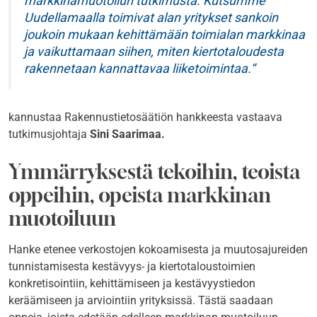
markkinamuotoilun tutkimusta. Kutsumme
Uudellamaalla toimivat alan yritykset sankoin
joukoin mukaan kehittämään toimialan markkinaa
ja vaikuttamaan siihen, miten kiertotaloudesta
rakennetaan kannattavaa liiketoimintaa.
kannustaa Rakennustietosäätiön hankkeesta vastaava
tutkimusjohtaja
Sini Saarimaa.
Ymmärryksestä tekoihin, teoista
oppeihin, opeista markkinan
muotoiluun
Hanke etenee verkostojen kokoamisesta ja muutosajureiden
tunnistamisesta kestävyys- ja kiertotaloustoimien
konkretisointiin, kehittämiseen ja kestävyystiedon
keräämiseen ja arviointiin yrityksissä. Tästä saadaan