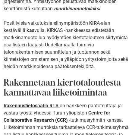
järjestelminä. Yhteistyöhön perustuvaa markkinoiden
kehittämistä kutsutaan
markkinamuotoiluksi.
Positiivisia vaikutuksia elinympäristöön
KIR
A-alan
kestävällä
kas
vulla, KIRKAS -hankkeessa edistetään
markkinamuotoilua hyödyntäen kiertotalouteen siirtymistä
osallistaen laajasti Uudellamaalla toimivia
talonrakentamisen suunnittelun ja tuotannon sekä
kiinteistöjen omistamisen ja ylläpidon yritystoimijoita sekä
heidän markkinoidensa päätöksentekijöitä.
Rakennetaan kiertotaloudesta
kannattavaa liiketoimintaa
Rakennustietosäätiö RTS
on hankkeen päätoteuttaja ja
vastaa työstä yhdessä Turun yliopiston
Centre for
Collaborative Research (CCR)
-tutkimusryhmän kanssa.
Liiketoiminnan murroksia tarkasteleva CCR-tutkimusryhmä
osallistuu hankkeeseen tuomalla monitieteisen teoria- ja