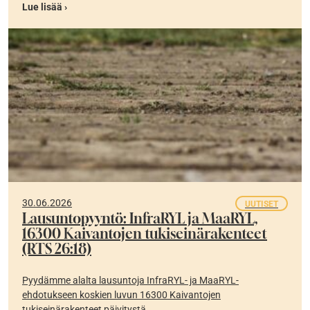
Lue lisää ›
30.06.2026
UUTISET
Lausuntopyyntö: InfraRYL ja MaaRYL,
16300 Kaivantojen tukiseinärakenteet
(RTS 26:18)
Pyydämme alalta lausuntoja InfraRYL- ja MaaRYL-
ehdotukseen koskien luvun 16300 Kaivantojen
tukiseinärakenteet päivitystä.