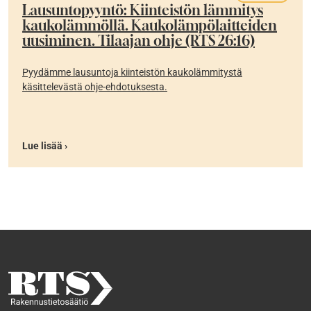
Lausuntopyyntö: Kiinteistön lämmitys
kaukolämmöllä. Kaukolämpölaitteiden
uusiminen. Tilaajan ohje (RTS 26:16)
Pyydämme lausuntoja kiinteistön kaukolämmitystä
käsittelevästä ohje-ehdotuksesta.
Lue lisää ›