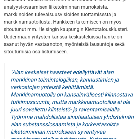
analyysi-osaamisen liiketoiminnan murroksista,
markkinoiden tulevaisuusvisioiden tuottamisesta ja
markkinamuotoilusta. Hankkeen tukemiseen on myös
sitoutunut mm. Helsingin kaupungin Kiertotalousklusteri.
Uudenmaan yritysten kanssa keskusteluissa hanke on
saanut hyvän vastaanoton, myönteisiä lausuntoja sekä
sitoutumisia osallistumiseen.
Alan keskeiset haasteet edellyttävät alan
markkinan toimintalogiikan, kannustimien ja
verkostojen yhteistä kehittämistä.
Markkinamuotoilu on kansainvälisesti kiinnostava
tutkimussuunta, mutta markkinamuotoilua ei ole
juuri sovellettu kiinteistö- ja rakentamisalalla.
Työmme mahdollistaa ainutlaatuisen yhdistelmän
alan substanssiosaamista ja korkeatasoista
liiketoiminnan murrokseen syventyvää