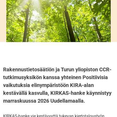
Rakennustietosäätiön ja Turun yliopiston CCR-
tutkimusyksikön kanssa yhteinen Positiivisia
vaikutuksia elinympäristöön KIRA-alan
kestävällä kasvulla, KIRKAS-hanke käynnistyy
marraskuussa 2026 Uudellamaalla.
KIRKAS-hanke vie kestävyyttä tukevan kiertotaloustyön