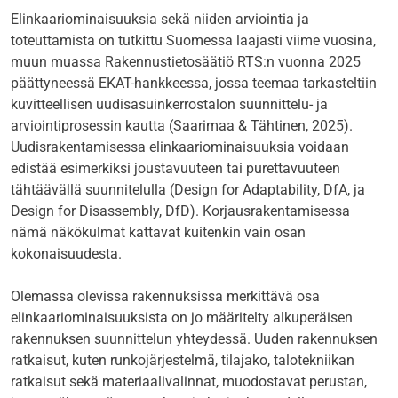
Elinkaariominaisuuksia sekä niiden arviointia ja
toteuttamista on tutkittu Suomessa laajasti viime vuosina,
muun muassa Rakennustietosäätiö RTS:n vuonna 2025
päättyneessä EKAT-hankkeessa, jossa teemaa tarkasteltiin
kuvitteellisen uudisasuinkerrostalon suunnittelu- ja
arviointiprosessin kautta (Saarimaa & Tähtinen, 2025).
Uudisrakentamisessa elinkaariominaisuuksia voidaan
edistää esimerkiksi joustavuuteen tai purettavuuteen
tähtäävällä suunnitelulla (Design for Adaptability, DfA, ja
Design for Disassembly, DfD). Korjausrakentamisessa
nämä näkökulmat kattavat kuitenkin vain osan
kokonaisuudesta.
Olemassa olevissa rakennuksissa merkittävä osa
elinkaariominaisuuksista on jo määritelty alkuperäisen
rakennuksen suunnittelun yhteydessä. Uuden rakennuksen
ratkaisut, kuten runkojärjestelmä, tilajako, talotekniikan
ratkaisut sekä materiaalivalinnat, muodostavat perustan,