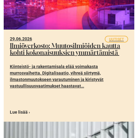
29.06.2026
UUTISET
Ilmiöverkosto: Muutosilmiöiden kautta
kohti kokonaisuuksien ymmärtämistä
Kiinteistö- ja rakentamisala elää voimakasta
murrosvaihetta. Digitalisaatio, vihreä siirtymä,
ilmastonmuutokseen varautuminen ja kiristyvät
vastuullisuusvaatimukset haastavat…
Lue lisää ›