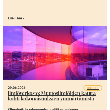
Lue lisää ›
29.06.2026
UUTISET
Ilmiöverkosto: Muutosilmiöiden kautta
kohti kokonaisuuksien ymmärtämistä
Kiinteistö- ja rakentamisala elää voimakasta