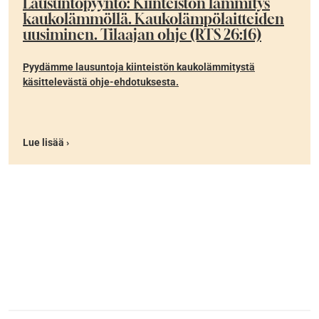
Lausuntopyyntö: Kiinteistön lämmitys
kaukolämmöllä. Kaukolämpölaitteiden
uusiminen. Tilaajan ohje (RTS 26:16)
Pyydämme lausuntoja kiinteistön kaukolämmitystä
käsittelevästä ohje-ehdotuksesta.
Lue lisää ›