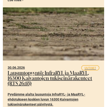
Lue lisää ›
30.06.2026
UUTISET
Lausuntopyyntö: InfraRYL ja MaaRYL,
16300 Kaivantojen tukiseinärakenteet
(RTS 26:18)
Pyydämme alalta lausuntoja InfraRYL- ja MaaRYL-
ehdotukseen koskien luvun 16300 Kaivantojen
tukiseinärakenteet päivitystä.