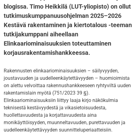
blogissa. Timo Heikkilä (LUT-yliopisto) on ollut
tutkimuskumppanuusohjelman 2025–2026
Kestävä rakentaminen ja kiertotalous -teeman
tutkijakumppani aiheellaan
Elinkaariominaisuuksien toteuttaminen
korjausrakentamishankkeessa.
Rakennusten elinkaariominaisuuksien – säilyvyyden,
joustavuuden ja uudelleenkäytettävyyden – huomioimista
on alettu velvoittaa rakennushankkeeseen ryhtyviltä uuden
rakentamislain myötä (751/2023 39 §).
Elinkaariominaisuuksiin liittyy laaja kirjo näkökulmia
teknisestä kestävyydestä ja vikasietoisuudesta,
huollettavuudesta ja korjattavuudesta aina
monikäyttöisyyden, muunneltavuuden, purettavuuden ja
uudelleenkäytettävyyden suunnitteluperiaatteisiin.