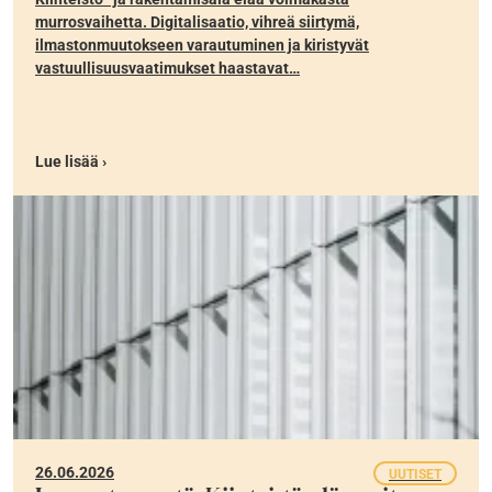
murrosvaihetta. Digitalisaatio, vihreä siirtymä,
ilmastonmuutokseen varautuminen ja kiristyvät
vastuullisuusvaatimukset haastavat…
Lue lisää ›
26.06.2026
UUTISET