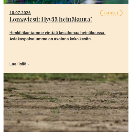
10.07.2026
UUTISET
Lomaviesti: Hyvää heinäkuuta!
Henkilökuntamme viettää kesälomaa heinäkuussa.
Asiakaspalvelumme on avoinna koko kesän.
Lue lisää ›