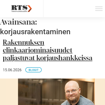
Skip
to
content
Avainsana:
korjausrakentaminen
Rakennuksen
elinkaariominaisuudet
paljastuvat korjaushankkeissa
15.06.2026
BLOGIT