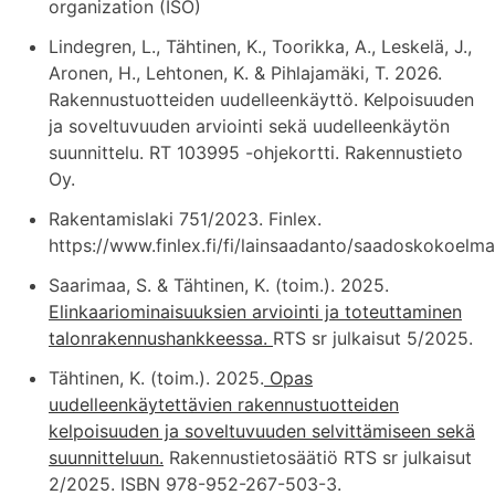
organization (ISO)
Lindegren, L., Tähtinen, K., Toorikka, A., Leskelä, J.,
Aronen, H., Lehtonen, K. & Pihlajamäki, T. 2026.
Rakennustuotteiden uudelleenkäyttö. Kelpoisuuden
ja soveltuvuuden arviointi sekä uudelleenkäytön
suunnittelu. RT 103995 -ohjekortti. Rakennustieto
Oy.
Rakentamislaki 751/2023. Finlex.
https://www.finlex.fi/fi/lainsaadanto/saadoskokoelm
Saarimaa, S. & Tähtinen, K. (toim.). 2025.
Elinkaariominaisuuksien arviointi ja toteuttaminen
talonrakennushankkeessa.
RTS sr julkaisut 5/2025.
Tähtinen, K. (toim.). 2025.
Opas
uudelleenkäytettävien rakennustuotteiden
kelpoisuuden ja soveltuvuuden selvittämiseen sekä
suunnitteluun.
Rakennustietosäätiö RTS sr julkaisut
2/2025. ISBN 978-952-267-503-3.