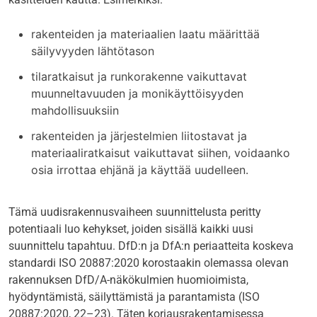
rakenteiden ja materiaalien laatu määrittää
säilyvyyden lähtötason
tilaratkaisut ja runkorakenne vaikuttavat
muunneltavuuden ja monikäyttöisyyden
mahdollisuuksiin
rakenteiden ja järjestelmien liitostavat ja
materiaaliratkaisut vaikuttavat siihen, voidaanko
osia irrottaa ehjänä ja käyttää uudelleen.
Tämä uudisrakennusvaiheen suunnittelusta peritty
potentiaali luo kehykset, joiden sisällä kaikki uusi
suunnittelu tapahtuu. DfD:n ja DfA:n periaatteita koskeva
standardi ISO 20887:2020 korostaakin olemassa olevan
rakennuksen DfD/A-näkökulmien huomioimista,
hyödyntämistä, säilyttämistä ja parantamista (ISO
20887:2020, 22–23). Täten korjausrakentamisessa