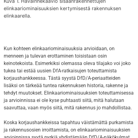
Kuva 1. Havainnekaavio sisäänrakennettujen
elinkaariominaisuuksien kertymisestä rakennuksen
elinkaarella.
Kun kohteen elinkaariominaisuuksia arvioidaan, on
menneen ja tulevan erottaminen toisistaan osin
keinotekoista. Esimerkiksi olemassa oleva tilajako voi joko
tukea tai estää uusien DfA-ratkaisujen toteuttamista
korjaushankkeessa. Tästä syystä DfD/A-periaatteiden
lisäksi on tärkeää tuntea rakennuksen historia, rakenne ja
tehdyt muutokset. Elinkaariominaisuuksien toteuttamisessa
ja arvioinnissa ei ole kyse puhtaasti siitä, mitä halutaan
saavuttaa, vaan myös siitä, mitä rakennus jo mahdollistaa.
Koska korjaushankkeissa tapahtuu väistämättä purkamista
ja rakennusosien irroittamista, on elinkaariominaisuuksien
arvioinnissa syytä pyrkiä yhdistämään DfD/A-näkökulmat