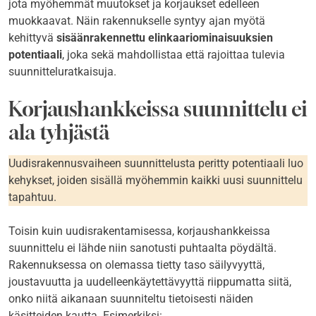
jota myöhemmät muutokset ja korjaukset edelleen
muokkaavat. Näin rakennukselle syntyy ajan myötä
kehittyvä
sisäänrakennettu elinkaariominaisuuksien
potentiaali
, joka sekä mahdollistaa että rajoittaa tulevia
suunnitteluratkaisuja.
Korjaushankkeissa suunnittelu ei
ala tyhjästä
Uudisrakennusvaiheen suunnittelusta peritty potentiaali luo
kehykset, joiden sisällä myöhemmin kaikki uusi suunnittelu
tapahtuu.
Toisin kuin uudisrakentamisessa, korjaushankkeissa
suunnittelu ei lähde niin sanotusti puhtaalta pöydältä.
Rakennuksessa on olemassa tietty taso säilyvyyttä,
joustavuutta ja uudelleenkäytettävyyttä riippumatta siitä,
onko niitä aikanaan suunniteltu tietoisesti näiden
käsitteiden kautta. Esimerkiksi: