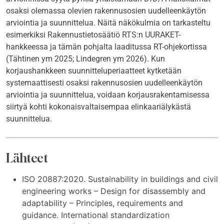
osaksi olemassa olevien rakennusosien uudelleenkäytön
arviointia ja suunnittelua. Näitä näkökulmia on tarkasteltu
esimerkiksi Rakennustietosäätiö RTS:n UURAKET-
hankkeessa ja tämän pohjalta laaditussa RT-ohjekortissa
(Tähtinen ym 2025; Lindegren ym 2026). Kun
korjaushankkeen suunnitteluperiaatteet kytketään
systemaattisesti osaksi rakennusosien uudelleenkäytön
arviointia ja suunnittelua, voidaan korjausrakentamisessa
siirtyä kohti kokonaisvaltaisempaa elinkaariälykästä
suunnittelua.
Lähteet
ISO 20887:2020. Sustainability in buildings and civil
engineering works – Design for disassembly and
adaptability – Principles, requirements and
guidance. International standardization