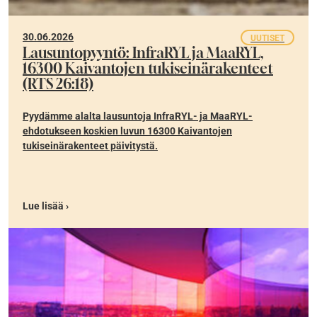
30.06.2026
UUTISET
Lausuntopyyntö: InfraRYL ja MaaRYL,
16300 Kaivantojen tukiseinärakenteet
(RTS 26:18)
Pyydämme alalta lausuntoja InfraRYL- ja MaaRYL-
ehdotukseen koskien luvun 16300 Kaivantojen
tukiseinärakenteet päivitystä.
Lue lisää ›