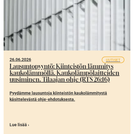
26.06.2026
UUTISET
Lausuntopyyntö: Kiinteistön lämmitys
kaukolämmöllä. Kaukolämpölaitteiden
uusiminen. Tilaajan ohje (RTS 26:16)
Pyydämme lausuntoja kiinteistön kaukolämmitystä
käsittelevästä ohje-ehdotuksesta.
Lue lisää ›