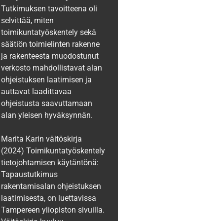
Tutkimuksen tavoitteena oli
selvittää, miten
toimikuntatyöskentely sekä
säätiön toimielinten rakenne
ja rakenteesta muodostunut
verkosto mahdollistavat alan
ohjeistuksen laatimisen ja
auttavat laadittavaa
ohjeistusta saavuttamaan
alan yleisen hyväksynnän.
Marita Karin väitöskirja
(2024) Toimikuntatyöskentely
tietojohtamisen käytäntönä:
Tapaustutkimus
rakentamisalan ohjeistuksen
laatimisesta, on luettavissa
Tampereen yliopiston sivuilla.