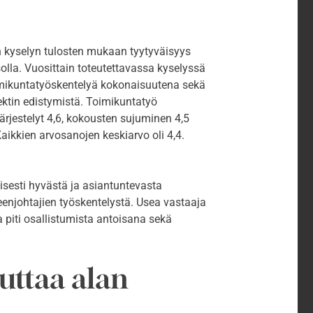
n kyselyn tulosten mukaan tyytyväisyys
olla. Vuosittain toteutettavassa kyselyssä
imikuntatyöskentelyä kokonaisuutena sekä
ektin edistymistä. Toimikuntatyö
rjestelyt 4,6, kokousten sujuminen 4,5
aikkien arvosanojen keskiarvo oli 4,4.
yisesti hyvästä ja asiantuntevasta
eenjohtajien työskentelystä. Usea vastaaja
a piti osallistumista antoisana sekä
uttaa alan