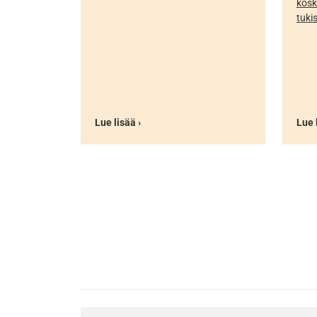
kosk
tuki
Lue lisää ›
Lue 