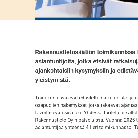
Rakennustietosäätiön toimikunnissa t
asiantuntijoita, jotka etsivät ratkaisu
ajankohtaisiin kysymyksiin ja edistäv
yleistymistä.
Toimikunnissa ovat edustettuina kiinteistö- ja
osapuolien näkemykset, jotka takaavat ajantas
tavoittelevan sisällön. Yhdessä tuotetut sisällö
Rakennustieto Oy:n palveluissa. Vuonna 2025 t
asiantuntijaa yhteensä 41 eri toimikunnassa. Tu