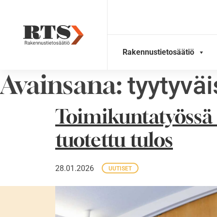
Skip
to
content
Rakennustietosäätiö
Avainsana:
tyytyvä
Toimikuntatyössä 
tuotettu tulos
28.01.2026
UUTISET