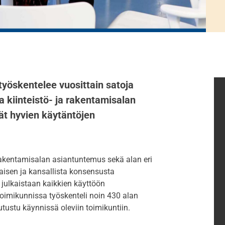
yöskentelee vuosittain satoja
ja kiinteistö- ja rakentamisalan
ät hyvien käytäntöjen
 rakentamisalan asiantuntemus sekä alan eri
aisen ja kansallista konsensusta
t julkaistaan kaikkien käyttöön
oimikunnissa työskenteli noin 430 alan
tustu käynnissä oleviin toimikuntiin.