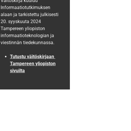
Väitöskirja kuuluu
Informaatiotutkimuksen
alaan ja tarkistettu julkisesti
20. syyskuuta 2024
Tampereen yliopiston
informaatioteknologian ja
viestinnän tiedekunnassa.
Tutustu väitöskirjaan
Tampereen yliopiston
sivuilta