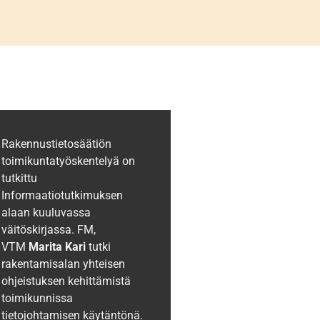
Rakennustietosäätiön
toimikuntatyöskentelyä on
tutkittu
Informaatiotutkimuksen
alaan kuuluvassa
väitöskirjassa. FM,
VTM
Marita Kari
tutki
rakentamisalan yhteisen
ohjeistuksen kehittämistä
toimikunnissa
tietojohtamisen käytäntönä.