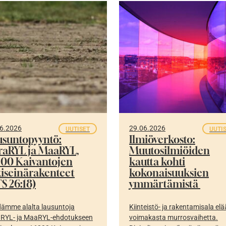
6.2026
29.06.2026
UUTISET
UUTI
usuntopyyntö:
Ilmiöverkosto:
fraRYL ja MaaRYL,
Muutosilmiöiden
300 Kaivantojen
kautta kohti
kiseinärakenteet
kokonaisuuksien
S 26:18)
ymmärtämistä
ämme alalta lausuntoja
Kiinteistö- ja rakentamisala elä
aRYL- ja MaaRYL-ehdotukseen
voimakasta murrosvaihetta.