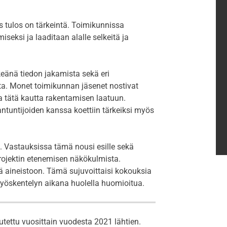
s tulos on tärkeintä. Toimikunnissa
iseksi ja laaditaan alalle selkeitä ja
keänä tiedon jakamista sekä eri
. Monet toimikunnan jäsenet nostivat
ja tätä kautta rakentamisen laatuun.
ntuntijoiden kanssa koettiin tärkeiksi myös
ö. Vastauksissa tämä nousi esille sekä
rojektin etenemisen näkökulmista.
yä aineistoon. Tämä sujuvoittaisi kokouksia
 työskentelyn aikana huolella huomioitua.
tettu vuosittain vuodesta 2021 lähtien.