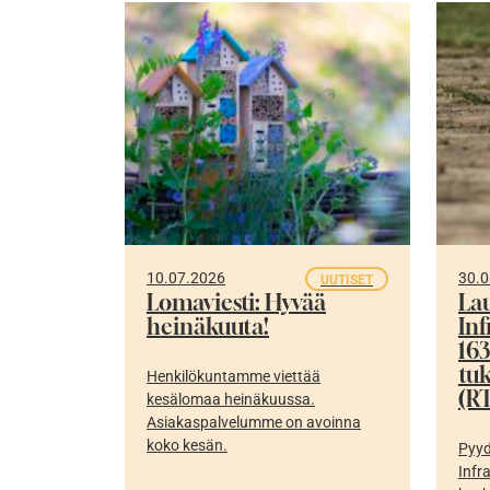
10.07.2026
30.0
UUTISET
Lomaviesti: Hyvää
La
heinäkuuta!
In
16
tu
Henkilökuntamme viettää
(RT
kesälomaa heinäkuussa.
Asiakaspalvelumme on avoinna
koko kesän.
Pyyd
Infr