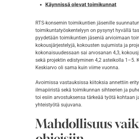
Käynnissä olevat toimikunnat
RTS-konsernin toimikuntien jäsenille suunnatu
toimikuntatyöskentelyyn on pysynyt hyvällä tas
pyydetään toimikuntien jäseniä arvioimaan to
kokousjärjestelyjä, kokousten sujumista ja proj
kokonaisuudessaan sai arvosanan 4,3, kokousjä
sekä projektin edistyminen 4,2 asteikolla 1–5. K
Keskiarvo oli sama kuin viime vuonna.
Avoimissa vastauksissa kiitoksia annettiin erit
ilmapiiristä sekä toimikunnan sihteerien ja puh
toi esiin arvostuksensa tärkeää työtä kohtaan j
yhteistyötä sujuvana.
Mahdollisuus vaik
ohjeisiin