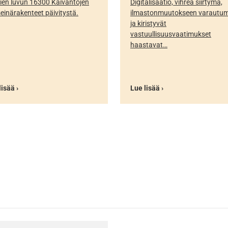
ien luvun 16300 Kaivantojen
Digitalisaatio, vihreä siirtymä,
seinärakenteet päivitystä.
ilmastonmuutokseen varautu
ja kiristyvät
vastuullisuusvaatimukset
haastavat…
lisää ›
Lue lisää ›