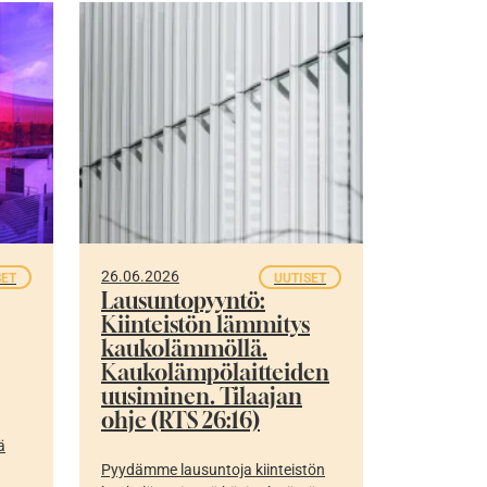
26.06.2026
SET
UUTISET
Lausuntopyyntö:
Kiinteistön lämmitys
kaukolämmöllä.
Kaukolämpölaitteiden
uusiminen. Tilaajan
ohje (RTS 26:16)
ä
Pyydämme lausuntoja kiinteistön