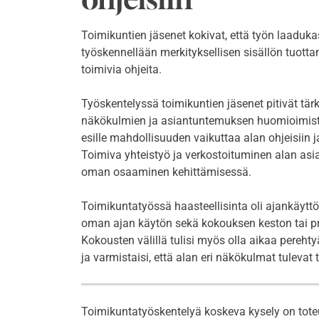
Toimikuntien jäsenet kokivat, että työn laaduka
työskennellään merkityksellisen sisällön tuottam
toimivia ohjeita.
Työskentelyssä toimikuntien jäsenet pitivät tär
näkökulmien ja asiantuntemuksen huomioimista
esille mahdollisuuden vaikuttaa alan ohjeisiin 
Toimiva yhteistyö ja verkostoituminen alan asia
oman osaaminen kehittämisessä.
Toimikuntatyössä haasteellisinta oli ajankäytt
oman ajan käytön sekä kokouksen keston tai p
Kokousten välillä tulisi myös olla aikaa pereht
ja varmistaisi, että alan eri näkökulmat tulevat
Toimikuntatyöskentelyä koskeva kysely on toteu