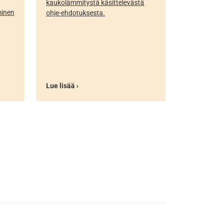
kaukolämmitystä käsittelevästä
minen
ohje-ehdotuksesta.
Lue lisää ›