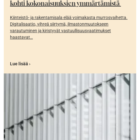
kohti kokonaisuuksien ymmärtämistä
Kiinteistö- ja rakentamisala elää voimakasta murrosvaihetta.
Digitalisaatio, vihreä siirtymä, ilmastonmuutokseen
varautuminen ja kiristyvät vastuullisuusvaatimukset
haastavat…
Lue lisää ›