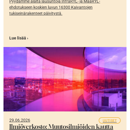
Pyydämme alalta lausuntoja InfraRYL- ja MaaRYL-
ehdotukseen koskien luvun 16300 Kaivantojen
tukiseinärakenteet päivitystä.
Lue lisää ›
29.06.2026
UUTISET
Ilmiöverkosto: Muutosilmiöiden kautta