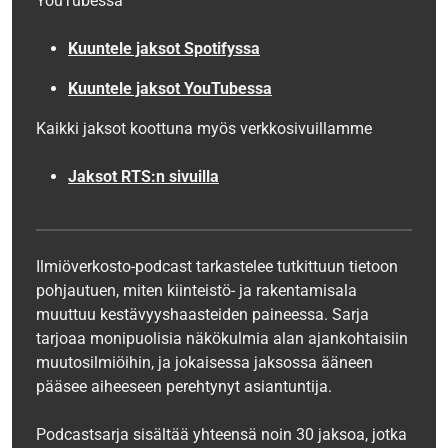
YouTubessa
Kuuntele jaksot
Spotifyssa
Kuuntele jaksot YouTubessa
Kaikki jaksot koottuna myös verkkosivuillamme
Jaksot RTS:n sivuilla
Ilmiöverkosto-podcast tarkastelee tutkittuun tietoon
pohjautuen, miten kiinteistö- ja rakentamisala
muuttuu kestävyyshaasteiden paineessa. Sarja
tarjoaa monipuolisia näkökulmia alan ajankohtaisiin
muutosilmiöihin, ja jokaisessa jaksossa ääneen
pääsee aiheeseen perehtynyt asiantuntija.
Podcastsarja sisältää yhteensä noin 30 jaksoa, jotka