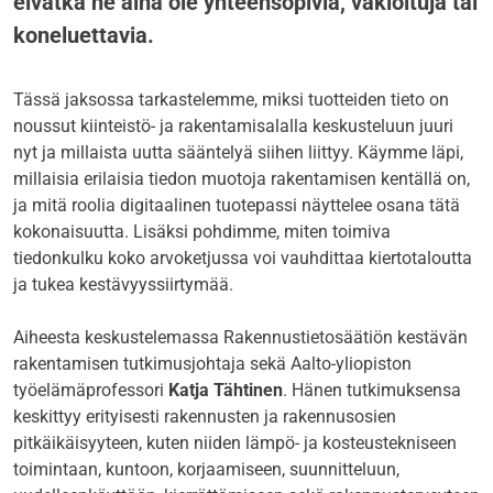
eivätkä ne aina ole yhteensopivia, vakioituja tai
koneluettavia.
Tässä jaksossa tarkastelemme, miksi tuotteiden tieto on
noussut kiinteistö- ja rakentamisalalla keskusteluun juuri
nyt ja millaista uutta sääntelyä siihen liittyy. Käymme läpi,
millaisia erilaisia tiedon muotoja rakentamisen kentällä on,
ja mitä roolia digitaalinen tuotepassi näyttelee osana tätä
kokonaisuutta. Lisäksi pohdimme, miten toimiva
tiedonkulku koko arvoketjussa voi vauhdittaa kiertotaloutta
ja tukea kestävyyssiirtymää.
Aiheesta keskustelemassa Rakennustietosäätiön kestävän
rakentamisen tutkimusjohtaja sekä Aalto-yliopiston
työelämäprofessori
Katja Tähtinen
. Hänen tutkimuksensa
keskittyy erityisesti rakennusten ja rakennusosien
pitkäikäisyyteen, kuten niiden lämpö- ja kosteustekniseen
toimintaan, kuntoon, korjaamiseen, suunnitteluun,