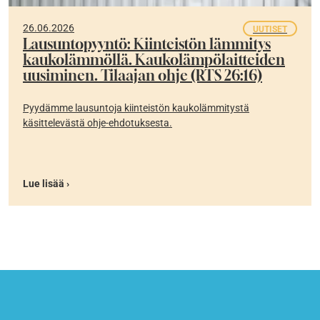
26.06.2026
UUTISET
Lausuntopyyntö: Kiinteistön lämmitys
kaukolämmöllä. Kaukolämpölaitteiden
uusiminen. Tilaajan ohje (RTS 26:16)
Pyydämme lausuntoja kiinteistön kaukolämmitystä
käsittelevästä ohje-ehdotuksesta.
Lue lisää ›