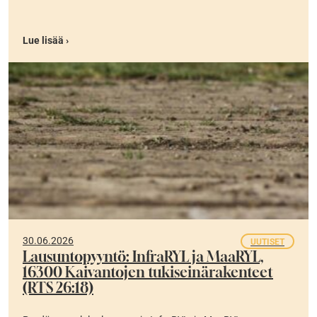
Lue lisää ›
30.06.2026
UUTISET
Lausuntopyyntö: InfraRYL ja MaaRYL,
16300 Kaivantojen tukiseinärakenteet
(RTS 26:18)