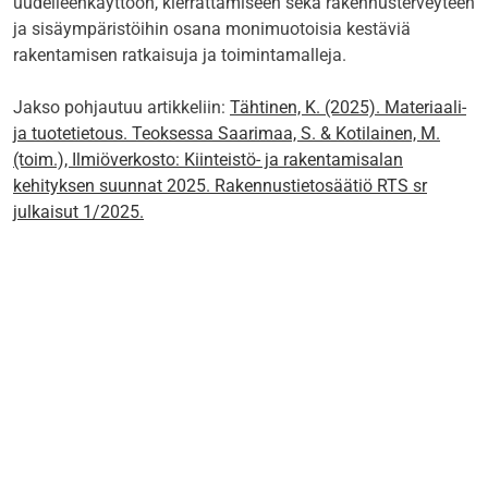
uudelleenkäyttöön, kierrättämiseen sekä rakennusterveyteen
ja sisäympäristöihin osana monimuotoisia kestäviä
rakentamisen ratkaisuja ja toimintamalleja.
Jakso pohjautuu artikkeliin:
Tähtinen, K. (2025). Materiaali-
ja tuotetietous. Teoksessa Saarimaa, S. & Kotilainen, M.
(toim.), Ilmiöverkosto: Kiinteistö- ja rakentamisalan
kehityksen suunnat 2025. Rakennustietosäätiö RTS sr
julkaisut 1/2025.