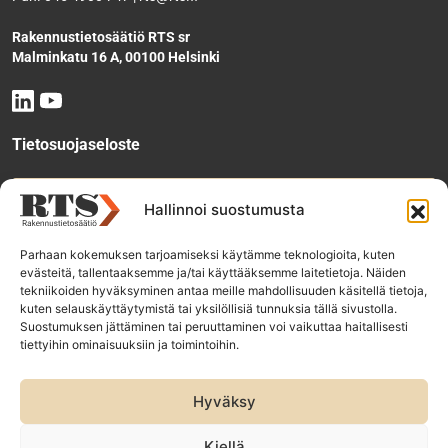
Rakennustietosäätiö RTS sr
Malminkatu 16 A, 00100 Helsinki
Tietosuojaseloste
Tee käyttölupahakemus
Hallinnoi suostumusta
Parhaan kokemuksen tarjoamiseksi käytämme teknologioita, kuten
evästeitä, tallentaaksemme ja/tai käyttääksemme laitetietoja. Näiden
Tilaa uutiskirje
tekniikoiden hyväksyminen antaa meille mahdollisuuden käsitellä tietoja,
kuten selauskäyttäytymistä tai yksilöllisiä tunnuksia tällä sivustolla.
Suostumuksen jättäminen tai peruuttaminen voi vaikuttaa haitallisesti
tiettyihin ominaisuuksiin ja toimintoihin.
RTS-konsernin yhtiöt:
Rakennustieto Oy
Hyväksy
Rakennustietomalli Oy
ET Infokeskuse AS
Kiellä