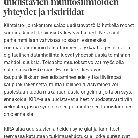
uudistavien muutosilmiöiden
yhteydet ja ristiriidat
Kiinteistö- ja rakentamisalaa uudistavat tällä hetkellä monet
samanaikaiset, toisiinsa kytkeytyvät aiheet. Ne voivat
parhaimmillaan vahvistaa toisiaan: esimerkiksi
energiaoptimoinnin toteuttaminen, älykkäät järjestelmät ja
digitaalinen datanhallinta luovat yhdessä uusia toiminnan
mahdollisuuksia. Toisaalta muutokset voivat myös olla
ristiriidassa keskenään. Esimerkiksi kestävän
kaupunkiliikkumisen edistäminen edellyttää tiiviimpää
kaupunkirakennetta, mutta liiallinen tiivistyminen voi
puolestaan tuoda mukanaan uusia ongelmia, joita on syytä
ennakoida. KIRA-alaa uudistavat aiheet muodostavat tiiviin
verkoston, jossa synergioiden ja jännitteiden tunnistaminen
on olennaista.
KIRA-alaa uudistavien aiheiden synergiat ja jännitteet -
teemassa kutsutaan tutkimusehdotuksia, jotka pureutuvat