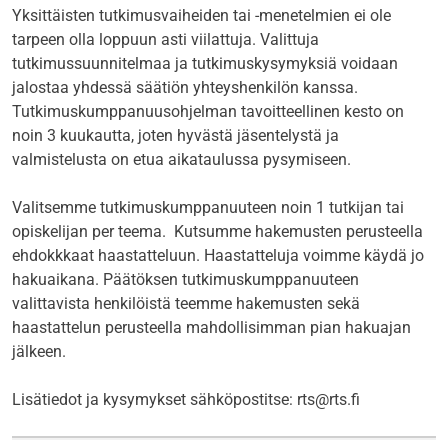
Yksittäisten tutkimusvaiheiden tai -menetelmien ei ole
tarpeen olla loppuun asti viilattuja. Valittuja
tutkimussuunnitelmaa ja tutkimuskysymyksiä voidaan
jalostaa yhdessä säätiön yhteyshenkilön kanssa.
Tutkimuskumppanuusohjelman tavoitteellinen kesto on
noin 3 kuukautta, joten hyvästä jäsentelystä ja
valmistelusta on etua aikataulussa pysymiseen.
Valitsemme tutkimuskumppanuuteen noin 1 tutkijan tai
opiskelijan per teema. Kutsumme hakemusten perusteella
ehdokkkaat haastatteluun. Haastatteluja voimme käydä jo
hakuaikana. Päätöksen tutkimuskumppanuuteen
valittavista henkilöistä teemme hakemusten sekä
haastattelun perusteella mahdollisimman pian hakuajan
jälkeen.
Lisätiedot ja kysymykset sähköpostitse: rts@rts.fi