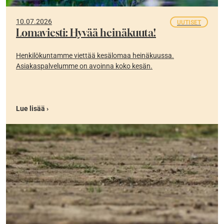
10.07.2026
UUTISET
Lomaviesti: Hyvää heinäkuuta!
Henkilökuntamme viettää kesälomaa heinäkuussa.
Asiakaspalvelumme on avoinna koko kesän.
Lue lisää ›