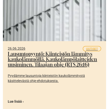
26.06.2026
UUTISET
Lausuntopyyntö: Kiinteistön lämmitys
kaukolämmöllä. Kaukolämpölaitteiden
uusiminen. Tilaajan ohje (RTS 26:16)
Pyydämme lausuntoja kiinteistön kaukolämmitystä
käsittelevästä ohje-ehdotuksesta.
Lue lisää ›