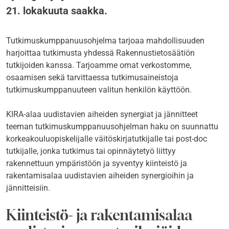
21. lokakuuta saakka.
Tutkimuskumppanuusohjelma tarjoaa mahdollisuuden
harjoittaa tutkimusta yhdessä Rakennustietosäätiön
tutkijoiden kanssa. Tarjoamme omat verkostomme,
osaamisen sekä tarvittaessa tutkimusaineistoja
tutkimuskumppanuuteen valitun henkilön käyttöön.
KIRA-alaa uudistavien aiheiden synergiat ja jännitteet
teeman tutkimuskumppanuusohjelman haku on suunnattu
korkeakouluopiskelijalle väitöskirjatutkijalle tai post-doc
tutkijalle, jonka tutkimus tai opinnäytetyö liittyy
rakennettuun ympäristöön ja syventyy kiinteistö ja
rakentamisalaa uudistavien aiheiden synergioihin ja
jännitteisiin.
Kiinteistö- ja rakentamisalaa