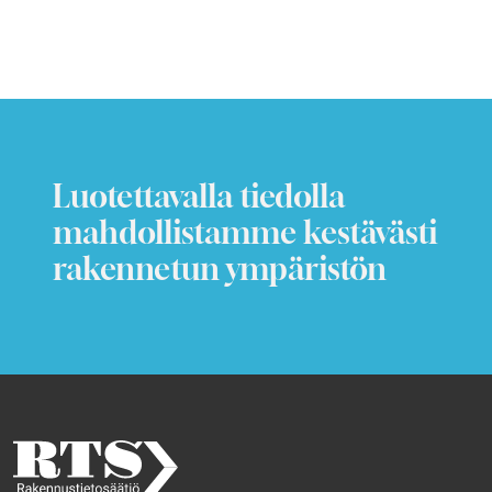
Luotettavalla tiedolla
mahdollistamme kestävästi
rakennetun ympäristön