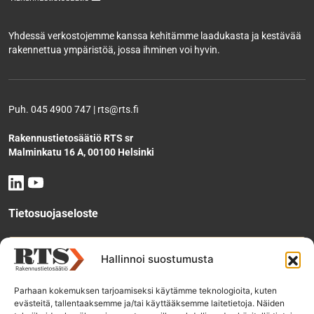
Yhdessä verkostojemme kanssa kehitämme laadukasta ja kestävää
rakennettua ympäristöä, jossa ihminen voi hyvin.
Puh. 045 4900 747 | rts@rts.fi
Rakennustietosäätiö RTS sr
Malminkatu 16 A, 00100 Helsinki
Tietosuojaseloste
Tee käyttölupahakemus
Hallinnoi suostumusta
Parhaan kokemuksen tarjoamiseksi käytämme teknologioita, kuten
evästeitä, tallentaaksemme ja/tai käyttääksemme laitetietoja. Näiden
Tilaa uutiskirje