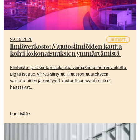
29.06.2026
UUTISET
Ilmiöverkosto: Muutosilmiöiden kautta
kohti kokonaisuuksien ymmärtämistä
Kiinteistö- ja rakentamisala elää voimakasta murrosvaihetta.
Digitalisaatio, vihreä siirtymä, ilmastonmuutokseen
varautuminen ja kiristyvät vastuullisuusvaatimukset
haastavat…
Lue lisää ›