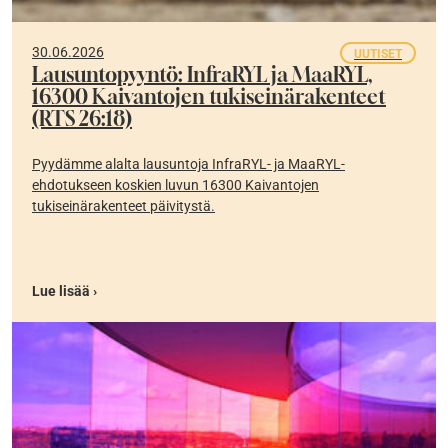
30.06.2026
UUTISET
Lausuntopyyntö: InfraRYL ja MaaRYL,
16300 Kaivantojen tukiseinärakenteet
(RTS 26:18)
Pyydämme alalta lausuntoja InfraRYL- ja MaaRYL-
ehdotukseen koskien luvun 16300 Kaivantojen
tukiseinärakenteet päivitystä.
Lue lisää ›