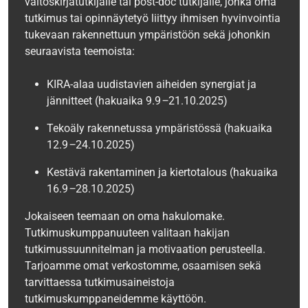
väitöskirjatutkijalle tai post-doc tutkijalle, jonka oma
tutkimus tai opinnäytetyö liittyy ihmisen hyvinvointia
tukevaan rakennettuun ympäristöön sekä johonkin
seuraavista teemoista:
KIRA-alaa uudistavien aiheiden synergiat ja
jännitteet (hakuaika 9.9
–
21.10.2025)
Tekoäly rakennetussa ympäristössä (hakuaika
12.9
–
24.10.2025)
Kestävä rakentaminen ja kiertotalous (hakuaika
16.9
–
28.10.2025)
Jokaiseen teemaan on oma hakulomake.
Tutkimuskumppanuuteen valitaan hakijan
tutkimussuunnitelman ja motivaation perusteella.
Tarjoamme omat verkostomme, osaamisen sekä
tarvittaessa tutkimusaineistoja
tutkimuskumppaneidemme käyttöön.