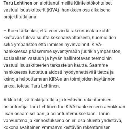
Taru Lehtinen
on aloittanut meillä Kiinteistökohtaiset
vastuullisuuskriteerit (KIVA) -hankkeen osa-aikaisena
projektitutkijana.
– Koen tärkeäksi, että voin viedä rakennusalaa kohti
kestävää tulevaisuutta kokonaisvaltaisesti, huomioiden
sekä ympäristön että ihmisen hyvinvoinnit. KIVA-
hankkeessa pääsemme syventymään juurikin ympäristön,
sosiaalisen vastuun ja hyvän hallintotavan teemoihin
vastuullisuuskriteerien tarkastelun kautta. Saamme
hankkeessa tuotettua aidosti hyödynnettävää tietoa ja
keinoja helpottamaan KIRA-alan toimijoiden käytännön
arkea, toteaa Taru Lehtinen.
Arkkitehti, väitöskirjatutkija ja kestävän rakentamisen
asiantuntija Taru Lehtinen tuo KIVA-hankkeeseen arvokkaan
lisän osaamisellaan ja asiantuntemuksellaan. Tarun
vahvuutena ja kiinnostuksena on eri osa-alueita yhdistävä,
kokonaisvaltainen ymmärrys kestävän rakentamisen