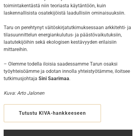
toimintakentästä niin teoriasta käytäntöön, kuin
laskennallisista osatekijöistä laadullisiin ominaisuuksiin.
Taru on perehtynyt väitöskirjatutkimuksessaan arkkitehti- ja
tilasuunnittelun energiankulutus- ja päästövaikutuksiin,
laatutekijöihin sekä ekologisen kestävyyden erilaisiin
mittareihin.
– Olemme todella iloisia saadessamme Tarun osaksi
työyhteisöämme ja odotan innolla yhteistyötämme, iloitsee
tutkimusjohtaja
Sini Saarimaa
.
Kuva: Arto Jalonen
Tutustu KIVA-hankkeeseen