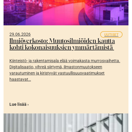
29.06.2026
UUTISET
Ilmiöverkosto: Muutosilmiöiden kautta
kohti kokonaisuuksien ymmärtämistä
Kiinteistö- ja rakentamisala elää voimakasta murrosvaihetta.
Digitalisaatio, vihreä siirtymä, ilmastonmuutokseen
varautuminen ja kiristyvät vastuullisuusvaatimukset
haastavat…
Lue lisää ›