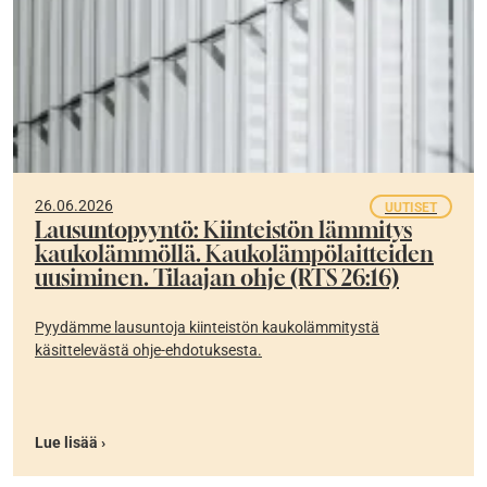
26.06.2026
UUTISET
Lausuntopyyntö: Kiinteistön lämmitys
kaukolämmöllä. Kaukolämpölaitteiden
uusiminen. Tilaajan ohje (RTS 26:16)
Pyydämme lausuntoja kiinteistön kaukolämmitystä
käsittelevästä ohje-ehdotuksesta.
Lue lisää ›