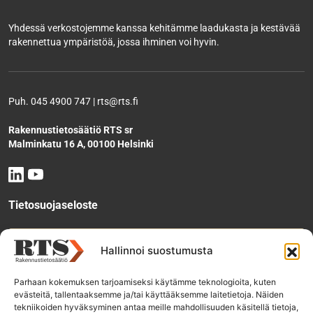
Yhdessä verkostojemme kanssa kehitämme laadukasta ja kestävää
rakennettua ympäristöä, jossa ihminen voi hyvin.
Puh. 045 4900 747 | rts@rts.fi
Rakennustietosäätiö RTS sr
Malminkatu 16 A, 00100 Helsinki
Tietosuojaseloste
Tee käyttölupahakemus
Hallinnoi suostumusta
Parhaan kokemuksen tarjoamiseksi käytämme teknologioita, kuten
evästeitä, tallentaaksemme ja/tai käyttääksemme laitetietoja. Näiden
Tilaa uutiskirje
tekniikoiden hyväksyminen antaa meille mahdollisuuden käsitellä tietoja,