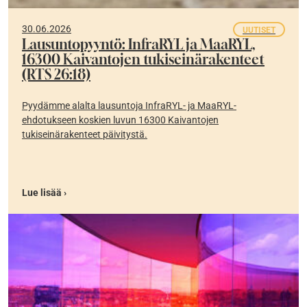
30.06.2026
UUTISET
Lausuntopyyntö: InfraRYL ja MaaRYL,
16300 Kaivantojen tukiseinärakenteet
(RTS 26:18)
Pyydämme alalta lausuntoja InfraRYL- ja MaaRYL-
ehdotukseen koskien luvun 16300 Kaivantojen
tukiseinärakenteet päivitystä.
Lue lisää ›