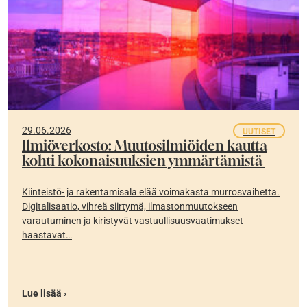
29.06.2026
UUTISET
Ilmiöverkosto: Muutosilmiöiden kautta
kohti kokonaisuuksien ymmärtämistä
Kiinteistö- ja rakentamisala elää voimakasta murrosvaihetta.
Digitalisaatio, vihreä siirtymä, ilmastonmuutokseen
varautuminen ja kiristyvät vastuullisuusvaatimukset
haastavat…
Lue lisää ›