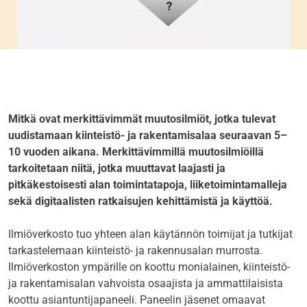
Mitkä ovat merkittävimmät muutosilmiöt, jotka tulevat
uudistamaan kiinteistö- ja rakentamisalaa seuraavan 5–
10 vuoden aikana. Merkittävimmillä muutosilmiöillä
tarkoitetaan niitä, jotka muuttavat laajasti ja
pitkäkestoisesti alan toimintatapoja, liiketoimintamalleja
sekä digitaalisten ratkaisujen kehittämistä ja käyttöä.
Ilmiöverkosto tuo yhteen alan käytännön toimijat ja tutkijat
tarkastelemaan kiinteistö- ja rakennusalan murrosta.
Ilmiöverkoston ympärille on koottu monialainen, kiinteistö-
ja rakentamisalan vahvoista osaajista ja ammattilaisista
koottu asiantuntijapaneeli. Paneelin jäsenet omaavat