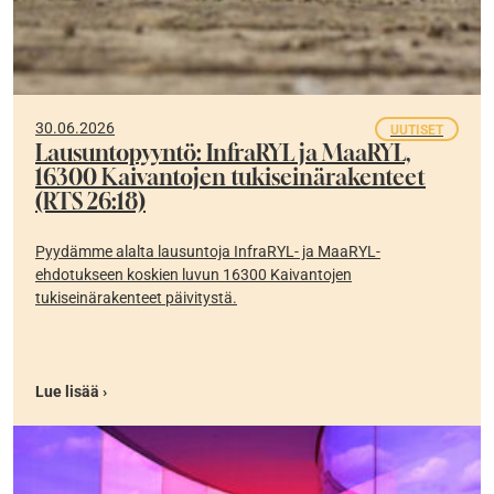
30.06.2026
UUTISET
Lausuntopyyntö: InfraRYL ja MaaRYL,
16300 Kaivantojen tukiseinärakenteet
(RTS 26:18)
Pyydämme alalta lausuntoja InfraRYL- ja MaaRYL-
ehdotukseen koskien luvun 16300 Kaivantojen
tukiseinärakenteet päivitystä.
Lue lisää ›