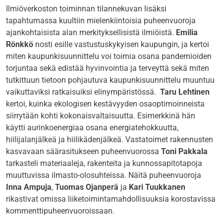
Ilmiöverkoston toiminnan tilannekuvan lisäksi
tapahtumassa kuultiin mielenkiintoisia puheenvuoroja
ajankohtaisista alan merkityksellisistä ilmiöistä.
Emilia
Rönkkö
nosti esille vastustuskykyisen kaupungin, ja kertoi
miten kaupunkisuunnittelu voi toimia osana pandemioiden
torjuntaa sekä edistää hyvinvointia ja terveyttä sekä miten
tutkittuun tietoon pohjautuva kaupunkisuunnittelu muuntuu
vaikuttaviksi ratkaisuiksi elinympäristössä.
Taru Lehtinen
kertoi, kuinka ekologisen kestävyyden osaoptimoinneista
siirrytään kohti kokonaisvaltaisuutta. Esimerkkinä hän
käytti aurinkoenergiaa osana energiatehokkuutta,
hiilijalanjälkeä ja hiilikädenjälkeä. Vastatoimet rakennusten
kasvavaan säärasitukseen puheenvuorossa
Toni Pakkala
tarkasteli materiaaleja, rakenteita ja kunnossapitotapoja
muuttuvissa ilmasto-olosuhteissa. Näitä puheenvuoroja
Inna Ampuja
,
Tuomas Ojanperä
ja
Kari Tuukkanen
rikastivat omissa liiketoimintamahdollisuuksia korostavissa
kommenttipuheenvuoroissaan.