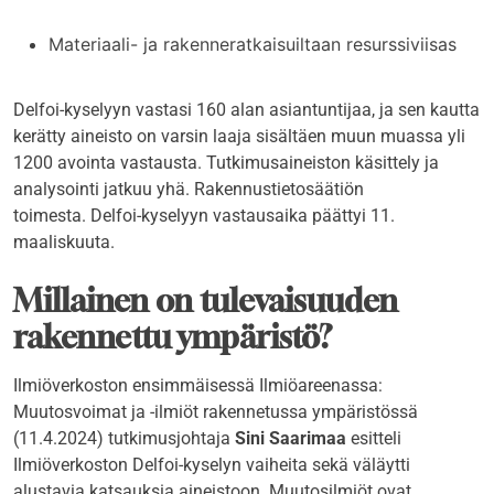
Materiaali- ja rakenneratkaisuiltaan resurssiviisas
Delfoi-kyselyyn vastasi 160 alan asiantuntijaa, ja sen kautta
kerätty aineisto on varsin laaja sisältäen muun muassa yli
1200 avointa vastausta. Tutkimusaineiston käsittely ja
analysointi jatkuu yhä. Rakennustietosäätiön
toimesta. Delfoi-kyselyyn vastausaika päättyi 11.
maaliskuuta.
Millainen on tulevaisuuden
rakennettu ympäristö?
Ilmiöverkoston ensimmäisessä Ilmiöareenassa:
Muutosvoimat ja -ilmiöt rakennetussa ympäristössä
(11.4.2024) tutkimusjohtaja
Sini Saarimaa
esitteli
Ilmiöverkoston Delfoi-kyselyn vaiheita sekä väläytti
alustavia katsauksia aineistoon. Muutosilmiöt ovat