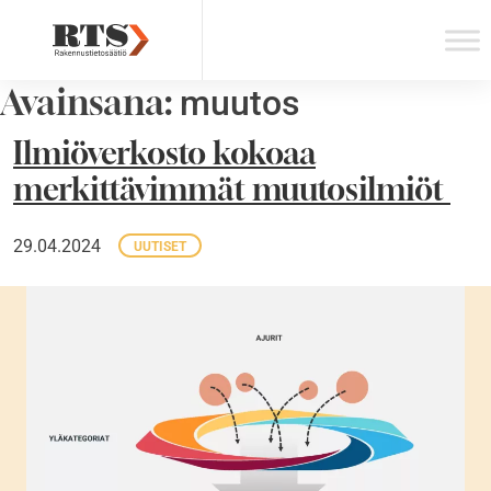
Skip
to
content
Avainsana:
muutos
Ilmiöverkosto kokoaa
merkittävimmät muutosilmiöt
29.04.2024
UUTISET