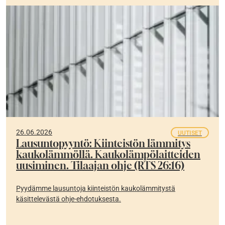
26.06.2026
UUTISET
Lausuntopyyntö: Kiinteistön lämmitys
kaukolämmöllä. Kaukolämpölaitteiden
uusiminen. Tilaajan ohje (RTS 26:16)
Pyydämme lausuntoja kiinteistön kaukolämmitystä
käsittelevästä ohje-ehdotuksesta.