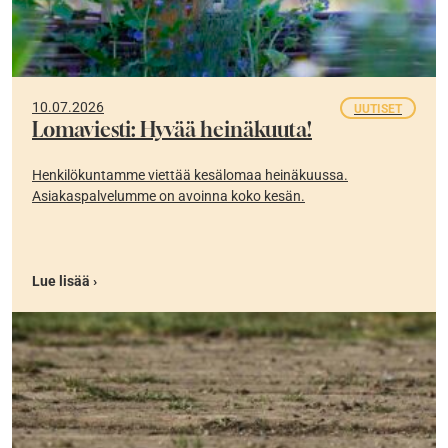
10.07.2026
UUTISET
Lomaviesti: Hyvää heinäkuuta!
Henkilökuntamme viettää kesälomaa heinäkuussa.
Asiakaspalvelumme on avoinna koko kesän.
Lue lisää ›