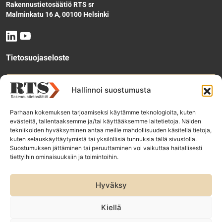
Rakennustietosäätiö RTS sr
Malminkatu 16 A, 00100 Helsinki
Tietosuojaseloste
Tee käyttölupahakemus
Hallinnoi suostumusta
Parhaan kokemuksen tarjoamiseksi käytämme teknologioita, kuten
evästeitä, tallentaaksemme ja/tai käyttääksemme laitetietoja. Näiden
Tilaa uutiskirje
tekniikoiden hyväksyminen antaa meille mahdollisuuden käsitellä tietoja,
kuten selauskäyttäytymistä tai yksilöllisiä tunnuksia tällä sivustolla.
Suostumuksen jättäminen tai peruuttaminen voi vaikuttaa haitallisesti
tiettyihin ominaisuuksiin ja toimintoihin.
RTS-konsernin yhtiöt:
Rakennustieto Oy
Hyväksy
Rakennustietomalli Oy
ET Infokeskuse AS
Kiellä