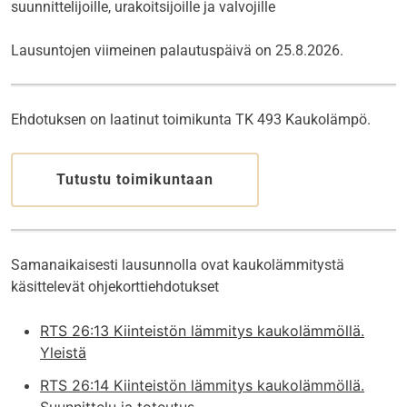
suunnittelijoille, urakoitsijoille ja valvojille
Lausuntojen viimeinen palautuspäivä on 25.8.2026.
Ehdotuksen on laatinut toimikunta TK 493 Kaukolämpö.
Tutustu toimikuntaan
Samanaikaisesti lausunnolla ovat kaukolämmitystä
käsittelevät ohjekorttiehdotukset
RTS 26:13 Kiinteistön lämmitys kaukolämmöllä.
Yleistä
RTS 26:14 Kiinteistön lämmitys kaukolämmöllä.
Suunnittelu ja toteutus