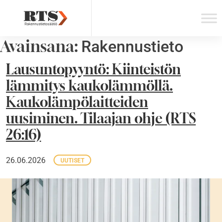
Skip
to
content
Avainsana:
Rakennustieto
Lausuntopyyntö: Kiinteistön
lämmitys kaukolämmöllä.
Kaukolämpölaitteiden
uusiminen. Tilaajan ohje (RTS
26:16)
26.06.2026
UUTISET