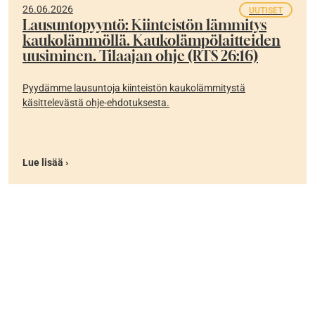
26.06.2026
UUTISET
Lausuntopyyntö: Kiinteistön lämmitys
kaukolämmöllä. Kaukolämpölaitteiden
uusiminen. Tilaajan ohje (RTS 26:16)
Pyydämme lausuntoja kiinteistön kaukolämmitystä
käsittelevästä ohje-ehdotuksesta.
Lue lisää ›