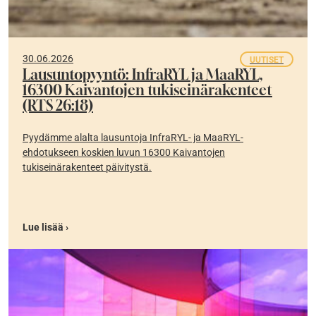
30.06.2026
UUTISET
Lausuntopyyntö: InfraRYL ja MaaRYL,
16300 Kaivantojen tukiseinärakenteet
(RTS 26:18)
Pyydämme alalta lausuntoja InfraRYL- ja MaaRYL-
ehdotukseen koskien luvun 16300 Kaivantojen
tukiseinärakenteet päivitystä.
Lue lisää ›