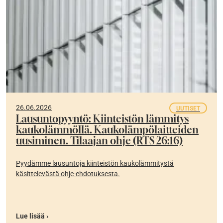
26.06.2026
UUTISET
Lausuntopyyntö: Kiinteistön lämmitys
kaukolämmöllä. Kaukolämpölaitteiden
uusiminen. Tilaajan ohje (RTS 26:16)
Pyydämme lausuntoja kiinteistön kaukolämmitystä
käsittelevästä ohje-ehdotuksesta.
Lue lisää ›