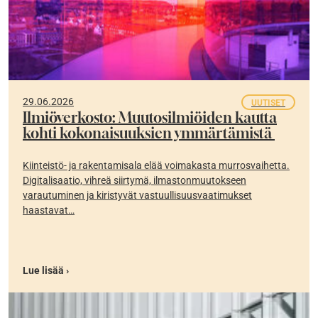
29.06.2026
UUTISET
Ilmiöverkosto: Muutosilmiöiden kautta
kohti kokonaisuuksien ymmärtämistä
Kiinteistö- ja rakentamisala elää voimakasta murrosvaihetta.
Digitalisaatio, vihreä siirtymä, ilmastonmuutokseen
varautuminen ja kiristyvät vastuullisuusvaatimukset
haastavat…
Lue lisää ›