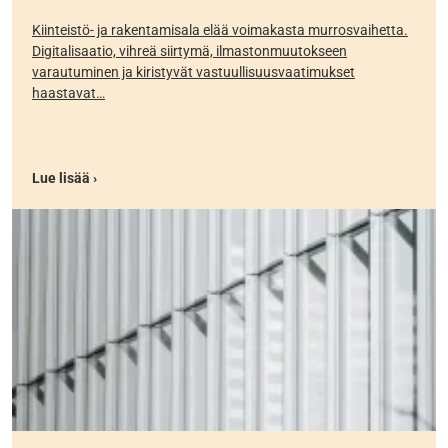
Kiinteistö- ja rakentamisala elää voimakasta murrosvaihetta.
Digitalisaatio, vihreä siirtymä, ilmastonmuutokseen
varautuminen ja kiristyvät vastuullisuusvaatimukset
haastavat…
Lue lisää ›