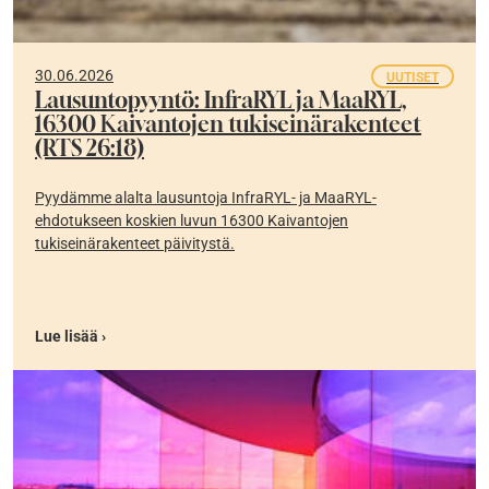
30.06.2026
UUTISET
Lausuntopyyntö: InfraRYL ja MaaRYL,
16300 Kaivantojen tukiseinärakenteet
(RTS 26:18)
Pyydämme alalta lausuntoja InfraRYL- ja MaaRYL-
ehdotukseen koskien luvun 16300 Kaivantojen
tukiseinärakenteet päivitystä.
Lue lisää ›