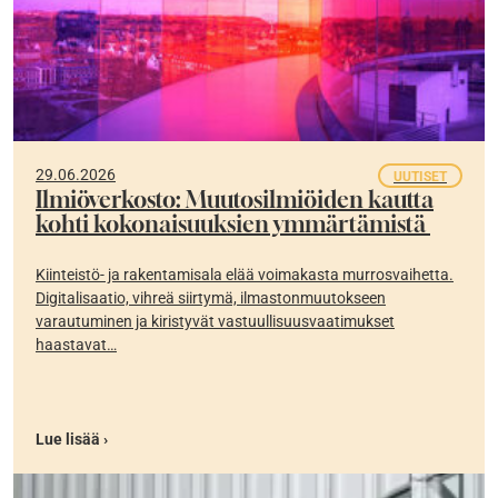
29.06.2026
UUTISET
Ilmiöverkosto: Muutosilmiöiden kautta
kohti kokonaisuuksien ymmärtämistä
Kiinteistö- ja rakentamisala elää voimakasta murrosvaihetta.
Digitalisaatio, vihreä siirtymä, ilmastonmuutokseen
varautuminen ja kiristyvät vastuullisuusvaatimukset
haastavat…
Lue lisää ›