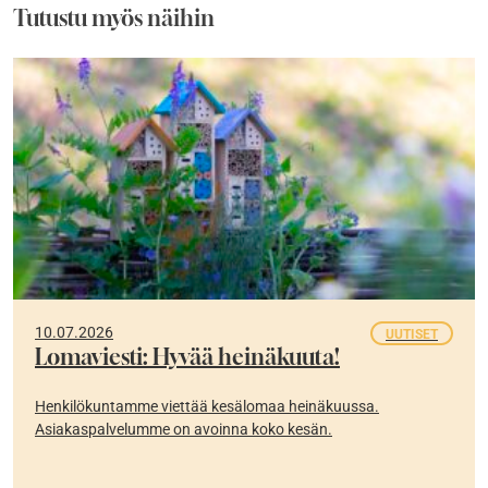
Tutustu myös näihin
10.07.2026
UUTISET
Lomaviesti: Hyvää heinäkuuta!
Henkilökuntamme viettää kesälomaa heinäkuussa.
Asiakaspalvelumme on avoinna koko kesän.