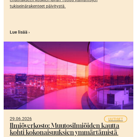
tukiseinärakenteet päivitystä.
Lue lisää ›
29.06.2026
UUTISET
Ilmiöverkosto: Muutosilmiöiden kautta
kohti kokonaisuuksien ymmärtämistä