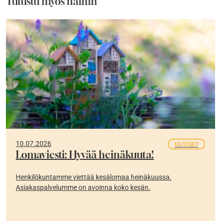
Tutustu myös näihin
10.07.2026
UUTISET
Lomaviesti: Hyvää heinäkuuta!
Henkilökuntamme viettää kesälomaa heinäkuussa.
Asiakaspalvelumme on avoinna koko kesän.