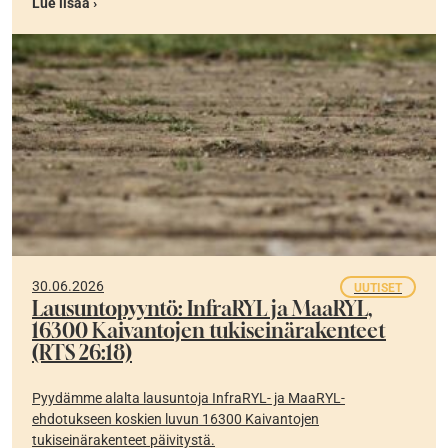
Lue lisää ›
30.06.2026
UUTISET
Lausuntopyyntö: InfraRYL ja MaaRYL,
16300 Kaivantojen tukiseinärakenteet
(RTS 26:18)
Pyydämme alalta lausuntoja InfraRYL- ja MaaRYL-
ehdotukseen koskien luvun 16300 Kaivantojen
tukiseinärakenteet päivitystä.