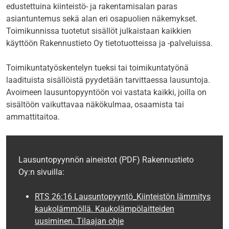
edustettuina kiinteistö- ja rakentamisalan paras
asiantuntemus sekä alan eri osapuolien näkemykset.
Toimikunnissa tuotetut sisällöt julkaistaan kaikkien
käyttöön Rakennustieto Oy tietotuotteissa ja -palveluissa.
Toimikuntatyöskentelyn tueksi tai toimikuntatyönä
laadituista sisällöistä pyydetään tarvittaessa lausuntoja.
Avoimeen lausuntopyyntöön voi vastata kaikki, joilla on
sisältöön vaikuttavaa näkökulmaa, osaamista tai
ammattitaitoa.
Lausuntopyynnön aineistot (PDF) Rakennustieto
Oy:n sivuilla:
RTS 26:16 Lausuntopyyntö_Kiinteistön lämmitys
kaukolämmöllä. Kaukolämpölaitteiden
uusiminen. Tilaajan ohje