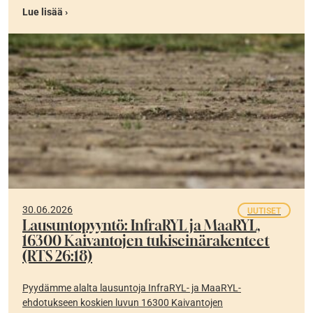
Lue lisää ›
30.06.2026
UUTISET
Lausuntopyyntö: InfraRYL ja MaaRYL,
16300 Kaivantojen tukiseinärakenteet
(RTS 26:18)
Pyydämme alalta lausuntoja InfraRYL- ja MaaRYL-
ehdotukseen koskien luvun 16300 Kaivantojen