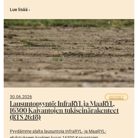
Lue lisää ›
30.06.2026
UUTISET
Lausuntopyyntö: InfraRYL ja MaaRYL,
16300 Kaivantojen tukiseinärakenteet
(RTS 26:18)
Pyydämme alalta lausuntoja InfraRYL- ja MaaRYL-
ehdotukseen koskien luvun 16300 Kaivantojen