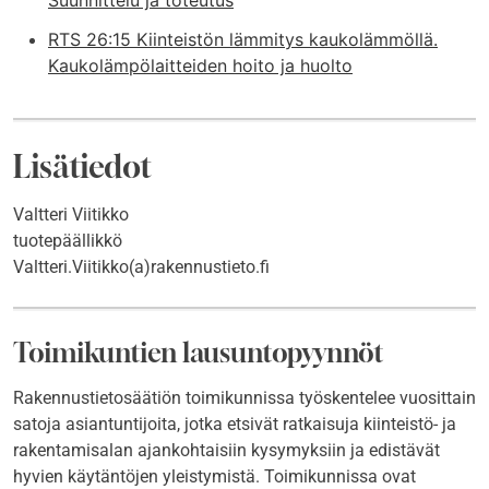
RTS 26:15 Kiinteistön lämmitys kaukolämmöllä.
Kaukolämpölaitteiden hoito ja huolto
Lisätiedot
Valtteri Viitikko
tuotepäällikkö
Valtteri.Viitikko(a)rakennustieto.fi
Toimikuntien lausuntopyynnöt
Rakennustietosäätiön toimikunnissa työskentelee vuosittain
satoja asiantuntijoita, jotka etsivät ratkaisuja kiinteistö- ja
rakentamisalan ajankohtaisiin kysymyksiin ja edistävät
hyvien käytäntöjen yleistymistä. Toimikunnissa ovat