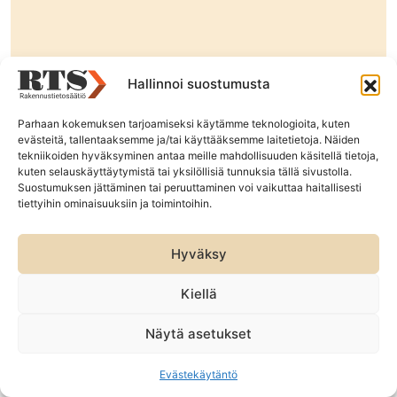
Lue lisää ›
Hallinnoi suostumusta
Parhaan kokemuksen tarjoamiseksi käytämme teknologioita, kuten
evästeitä, tallentaaksemme ja/tai käyttääksemme laitetietoja. Näiden
tekniikoiden hyväksyminen antaa meille mahdollisuuden käsitellä tietoja,
kuten selauskäyttäytymistä tai yksilöllisiä tunnuksia tällä sivustolla.
Suostumuksen jättäminen tai peruuttaminen voi vaikuttaa haitallisesti
tiettyihin ominaisuuksiin ja toimintoihin.
Hyväksy
Kiellä
29.06.2026
UUTISET
Näytä asetukset
Ilmiöverkosto: Muutosilmiöiden kautta
kohti kokonaisuuksien ymmärtämistä
Evästekäytäntö