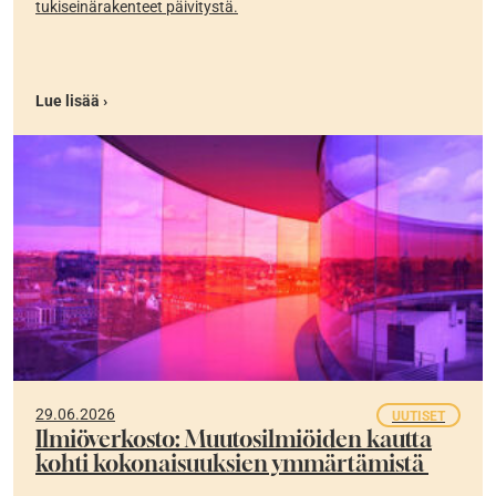
tukiseinärakenteet päivitystä.
Lue lisää ›
29.06.2026
UUTISET
Ilmiöverkosto: Muutosilmiöiden kautta
kohti kokonaisuuksien ymmärtämistä