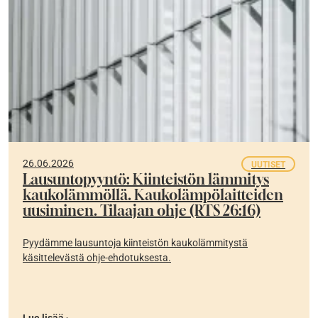
26.06.2026
UUTISET
Lausuntopyyntö: Kiinteistön lämmitys
kaukolämmöllä. Kaukolämpölaitteiden
uusiminen. Tilaajan ohje (RTS 26:16)
Pyydämme lausuntoja kiinteistön kaukolämmitystä
käsittelevästä ohje-ehdotuksesta.
Lue lisää ›