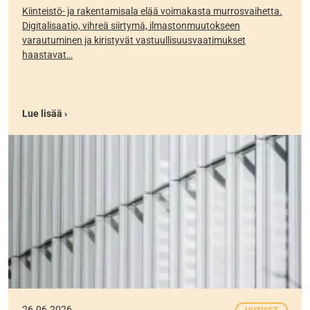
Kiinteistö- ja rakentamisala elää voimakasta murrosvaihetta.
Digitalisaatio, vihreä siirtymä, ilmastonmuutokseen
varautuminen ja kiristyvät vastuullisuusvaatimukset
haastavat…
Lue lisää ›
26.06.2026