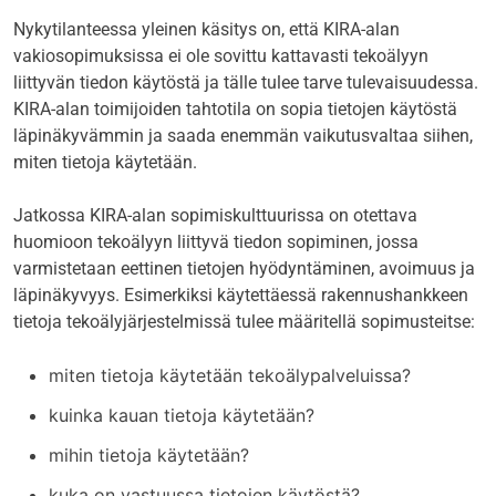
Nykytilanteessa yleinen käsitys on, että KIRA-alan
vakiosopimuksissa ei ole sovittu kattavasti tekoälyyn
liittyvän tiedon käytöstä ja tälle tulee tarve tulevaisuudessa.
KIRA-alan toimijoiden tahtotila on sopia tietojen käytöstä
läpinäkyvämmin ja saada enemmän vaikutusvaltaa siihen,
miten tietoja käytetään.
Jatkossa KIRA-alan sopimiskulttuurissa on otettava
huomioon tekoälyyn liittyvä tiedon sopiminen, jossa
varmistetaan eettinen tietojen hyödyntäminen, avoimuus ja
läpinäkyvyys. Esimerkiksi käytettäessä rakennushankkeen
tietoja tekoälyjärjestelmissä tulee määritellä sopimusteitse:
miten tietoja käytetään tekoälypalveluissa?
kuinka kauan tietoja käytetään?
mihin tietoja käytetään?
kuka on vastuussa tietojen käytöstä?