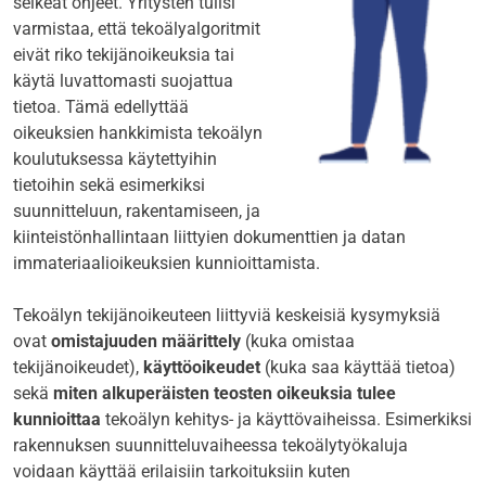
selkeät ohjeet. Yritysten tulisi
varmistaa, että tekoälyalgoritmit
eivät riko tekijänoikeuksia tai
käytä luvattomasti suojattua
tietoa. Tämä edellyttää
oikeuksien hankkimista tekoälyn
koulutuksessa käytettyihin
tietoihin sekä esimerkiksi
suunnitteluun, rakentamiseen, ja
kiinteistönhallintaan liittyien dokumenttien ja datan
immateriaalioikeuksien kunnioittamista.
Tekoälyn tekijänoikeuteen liittyviä keskeisiä kysymyksiä
ovat
omistajuuden määrittely
(kuka omistaa
tekijänoikeudet),
käyttöoikeudet
(kuka saa käyttää tietoa)
sekä
miten alkuperäisten teosten oikeuksia tulee
kunnioittaa
tekoälyn kehitys- ja käyttövaiheissa. Esimerkiksi
rakennuksen suunnitteluvaiheessa tekoälytyökaluja
voidaan käyttää erilaisiin tarkoituksiin kuten