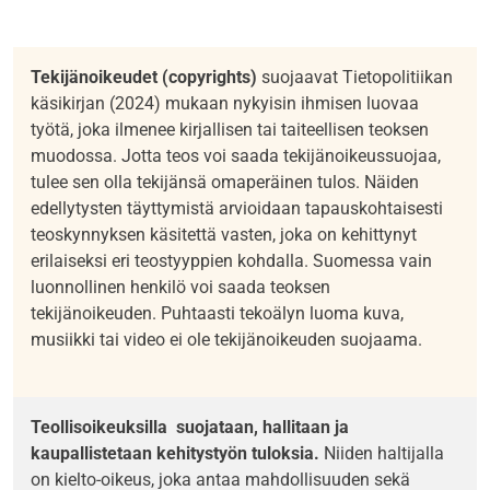
Tekijänoikeudet (copyrights)
suojaavat Tietopolitiikan
käsikirjan (2024) mukaan nykyisin ihmisen luovaa
työtä, joka ilmenee kirjallisen tai taiteellisen teoksen
muodossa. Jotta teos voi saada tekijänoikeussuojaa,
tulee sen olla tekijänsä omaperäinen tulos. Näiden
edellytysten täyttymistä arvioidaan tapauskohtaisesti
teoskynnyksen käsitettä vasten, joka on kehittynyt
erilaiseksi eri teostyyppien kohdalla. Suomessa vain
luonnollinen henkilö voi saada teoksen
tekijänoikeuden. Puhtaasti tekoälyn luoma kuva,
musiikki tai video ei ole tekijänoikeuden suojaama.
Teollisoikeuksilla suojataan, hallitaan ja
kaupallistetaan kehitystyön tuloksia.
Niiden haltijalla
on kielto-oikeus, joka antaa mahdollisuuden sekä