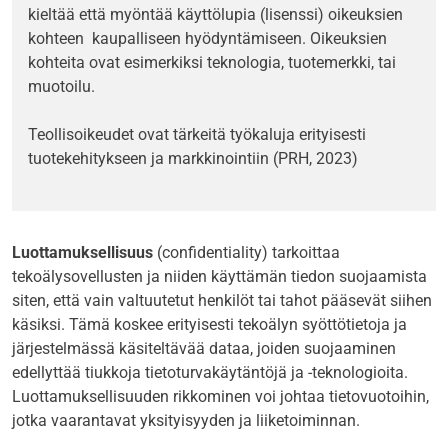
kieltää että myöntää käyttölupia (lisenssi) oikeuksien
kohteen kaupalliseen hyödyntämiseen. Oikeuksien
kohteita ovat esimerkiksi teknologia, tuotemerkki, tai
muotoilu.
Teollisoikeudet ovat tärkeitä työkaluja erityisesti
tuotekehitykseen ja markkinointiin (PRH, 2023)
Luottamuksellisuus
(confidentiality) tarkoittaa
tekoälysovellusten ja niiden käyttämän tiedon suojaamista
siten, että vain valtuutetut henkilöt tai tahot pääsevät siihen
käsiksi. Tämä koskee erityisesti tekoälyn syöttötietoja ja
järjestelmässä käsiteltävää dataa, joiden suojaaminen
edellyttää tiukkoja tietoturvakäytäntöjä ja -teknologioita.
Luottamuksellisuuden rikkominen voi johtaa tietovuotoihin,
jotka vaarantavat yksityisyyden ja liiketoiminnan.