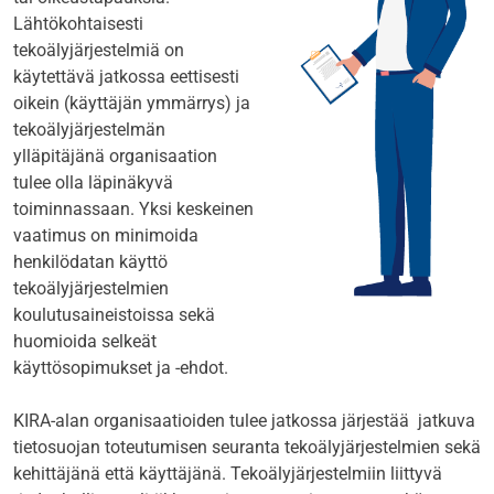
Lähtökohtaisesti
tekoälyjärjestelmiä on
käytettävä jatkossa eettisesti
oikein (käyttäjän ymmärrys) ja
tekoälyjärjestelmän
ylläpitäjänä organisaation
tulee olla läpinäkyvä
toiminnassaan. Yksi keskeinen
vaatimus on minimoida
henkilödatan käyttö
tekoälyjärjestelmien
koulutusaineistoissa sekä
huomioida selkeät
käyttösopimukset ja -ehdot.
KIRA-alan organisaatioiden tulee jatkossa järjestää jatkuva
tietosuojan toteutumisen seuranta tekoälyjärjestelmien sekä
kehittäjänä että käyttäjänä. Tekoälyjärjestelmiin liittyvä