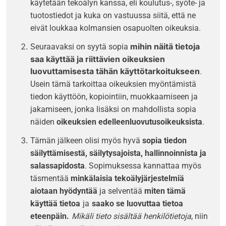
käytetään tekoälyn kanssa, eli koulutus-, syöte- ja
tuotostiedot ja kuka on vastuussa siitä, että ne
eivät loukkaa kolmansien osapuolten oikeuksia.
mihin näitä tietoja
Seuraavaksi on syytä sopia
saa käyttää
ja
riittävien oikeuksien
luovuttamisesta tähän käyttötarkoitukseen
.
Usein tämä tarkoittaa oikeuksien myöntämistä
tiedon käyttöön, kopiointiin, muokkaamiseen ja
jakamiseen, jonka lisäksi on mahdollista sopia
näiden
oikeuksien edelleenluovutusoikeuksista
.
Tämän jälkeen olisi myös hyvä
sopia tiedon
säilyttämisestä, säilytysajoista, hallinnoinnista ja
salassapidosta
. Sopimuksessa kannattaa myös
täsmentää
minkälaisia tekoälyjärjestelmiä
aiotaan hyödyntää
ja selventää
miten tämä
käyttää tietoa
ja
saako se luovuttaa tietoa
eteenpäin.
Mikäli tieto sisältää henkilötietoja
, niin