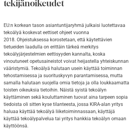
tekijänoikeudet
EU:n korkean tason asiantuntijaryhmä julkaisi luotettavaa
tekoälyä koskevat eettiset ohjeet vuonna
2018. Ohjeistuksessa korostetaan, että käytettävien
tietueiden laadulla on erittäin tärkeä merkitys
tekoälyjärjestelmien eettisyyden kannalta, koska
vinoutuneet opetusaineistot voivat heijastella yhteiskunnan
vääristymiä. Tekoälyä halutaan usein käyttää toiminnan
tehostamisessa ja suorituskyvyn parantamisessa, mutta
samalla halutaan suojella omia tietoja ja olla loukkaamatta
toisten oikeuksia tietoihin. Näistä syistä tekoälyn
käyttäminen sekä kouluttaminen tuovat aina tarpeen sopia
tiedoista oli sitten kyse tilanteesta, jossa KIRA-alan yritys
haluaa käyttää tekoälyä liiketoiminnassaan, käyttäjä
käyttää tekoälypalvelua tai yritys hankkia tekoälyn omaan
käyttöönsä.