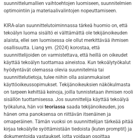
suunnittelumallien vaihtoehtojen luomiseen, suunnitelmien
optimointiin ja materiaalivalintojen nopeuttamiseen.
KIRA-alan suunnittelutoiminnassa tärkeä huomio on, että
tekoälyn luoma sisältö ei välttämättä ole tekijänoikeuden
alaista, ellei sen luomisessa ole ollut merkittävää ihmisen
osallisuutta. Liang ym. (2024)
korostaa, että
suunnittelijoiden on varmistettava, että heillä on oikeudet
käyttää tekoälyn tuottamaa aineistoa. Kun tekoälytyökalut
hyödyntävät olemassa olevia suunnitelmia tai
suunnittelutietoja, tulee niihin olla asianmukaiset
käyttöoikeussopimukset. Tekijänoikeuksien näkökulmasta
on tarpeen kehittää keinoja, joilla tunnistetaan ihmisen rooli
sisällön tuottamisessa. Jos suunnittelija käyttää tekoälyä
työkaluna, hän voi
teoriassa
saada tekijänoikeuden, jos
hänen oma panoksensa on riittävän itsenäinen ja
omaperäinen. Tämän vuoksi on suunnittelijan tärkeää pitää
kirjaa tekoälylle syöttämistään tiedoista (kuten promptit) ja
dokumentoida vastaukset, jotta voidaan osoittaa