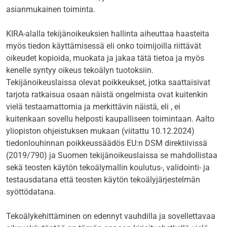
asianmukainen toiminta.
KIRA-alalla tekijänoikeuksien hallinta aiheuttaa haasteita
myös tiedon käyttämisessä eli onko toimijoilla riittävät
oikeudet kopioida, muokata ja jakaa tätä tietoa ja myös
kenelle syntyy oikeus tekoälyn tuotoksiin.
Tekijänoikeuslaissa olevat poikkeukset, jotka saattaisivat
tarjota ratkaisua osaan näistä ongelmista ovat kuitenkin
vielä testaamattomia ja merkittävin näistä, eli , ei
kuitenkaan sovellu helposti kaupalliseen toimintaan. Aalto
yliopiston ohjeistuksen mukaan (viitattu 10.12.2024)
tiedonlouhinnan poikkeussäädös EU:n DSM direktiivissä
(2019/790) ja Suomen tekijänoikeuslaissa se mahdollistaa
sekä teosten käytön tekoälymallin koulutus-, validointi- ja
testausdatana että teosten käytön tekoälyjärjestelmän
syöttödatana.
Tekoälykehittäminen on edennyt vauhdilla ja sovellettavaa