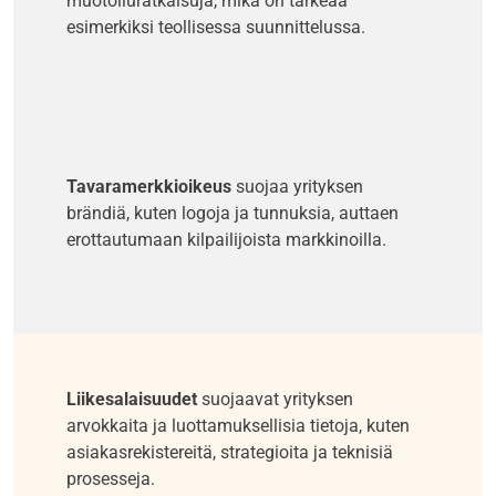
muotoiluratkaisuja, mikä on tärkeää
esimerkiksi teollisessa suunnittelussa.
T
avaramerkkioikeus
suojaa yrityksen
brändiä, kuten logoja ja tunnuksia, auttaen
erottautumaan kilpailijoista markkinoilla.
Liikesalaisuudet
suojaavat yrityksen
arvokkaita ja luottamuksellisia tietoja, kuten
asiakasrekistereitä, strategioita ja teknisiä
prosesseja.