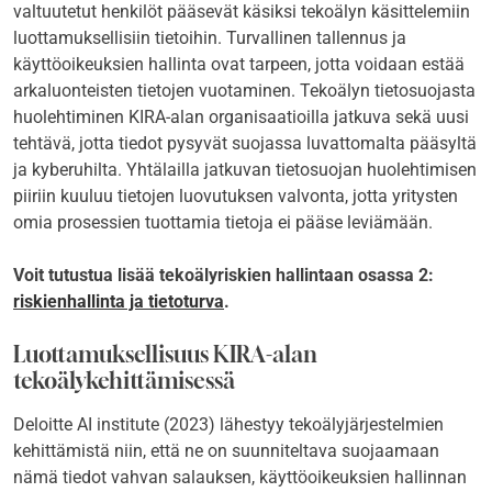
valtuutetut henkilöt pääsevät käsiksi tekoälyn käsittelemiin
luottamuksellisiin tietoihin. Turvallinen tallennus ja
käyttöoikeuksien hallinta ovat tarpeen, jotta voidaan estää
arkaluonteisten tietojen vuotaminen. Tekoälyn tietosuojasta
huolehtiminen KIRA-alan organisaatioilla jatkuva sekä uusi
tehtävä, jotta tiedot pysyvät suojassa luvattomalta pääsyltä
ja kyberuhilta. Yhtälailla jatkuvan tietosuojan huolehtimisen
piiriin kuuluu tietojen luovutuksen valvonta, jotta yritysten
omia prosessien tuottamia tietoja ei pääse leviämään.
Voit tutustua lisää tekoälyriskien hallintaan osassa 2:
riskienhallinta ja tietoturva
.
Luottamuksellisuus KIRA-alan
tekoälykehittämisessä
Deloitte AI institute (2023)
lähestyy tekoälyjärjestelmien
kehittämistä niin, että ne on suunniteltava suojaamaan
nämä tiedot vahvan salauksen, käyttöoikeuksien hallinnan