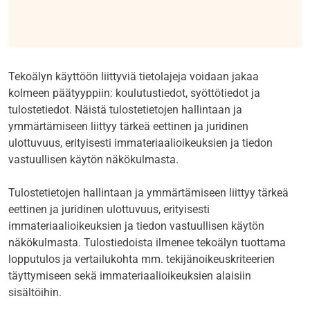
Tekoälyn käyttöön liittyviä tietolajeja voidaan jakaa
kolmeen päätyyppiin:
koulutustiedot, syöttötiedot ja
tulostetiedot.
Näistä t
uloste
tieto
jen
hallintaan ja
ymmärtämiseen liittyy tärkeä eettinen ja juridinen
ulottuvuus, erityisesti immateriaalioikeuksien ja tiedon
vastuullisen käytön näkökulmasta.
Tulostetietojen hallintaan ja ymmärtämiseen liittyy tärkeä
eettinen ja juridinen ulottuvuus, erityisesti
immateriaalioikeuksien ja tiedon vastuullisen käytön
näkökulmasta. Tulostiedoista ilmenee tekoälyn tuottama
lopputulos ja vertailukohta mm. tekijänoikeuskriteerien
täyttymiseen sekä immateriaalioikeuksien alaisiin
sisältöihin.