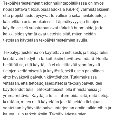
Tekoälyjärjestelmien tiedonhallintapolitiikassa on myös
noudatettava tietosuojasäädöksiä (GDPR) varmistaakseen,
että projektitiedot pysyvät turvallisina sekä henkilötietoja
käsitellään asianmukaisesti. Läpinäkyvyys ja tietojen
käytön selkeä suostumus ovat tärkeitä huomioida, jotta
kaikki sidosryhmät ovat tietoisia siitä, miten heidän
tietojaan käytetään tekoälyjärjestelmien avulla.
Tekoälyjärjestelmiä on käytettävä eettisesti, ja tietoja tulisi
kerätä vain tiettyihin tarkoituksiin tarvittava määrä. Huolta
herättää se, että käyttäjillä ei ole riittävää ymmärrystä
tietojen keräämisestä ja käytöstä, sekä usein pakollinen
ehto hyväksyä palvelun käyttöehdot. Tutkimuksissa
viitataan, että tietosuojaselosteet ja tekoälypalveluiden
käyttöehdot tulisi lähtökohtaisesti olla ihmisläheisiä ja
ymmärrettäviä. Käyttäjiä tulisi informoida siitä, mitä tietoja
kerätään, miten niitä käytetään ja että heidän tietojaan
saatetaan hyödyntää palveluntarjoajan omiin tulkintoihin ja
kaupallisiin tarkoituksiin. Tekoälyjärjestelmien