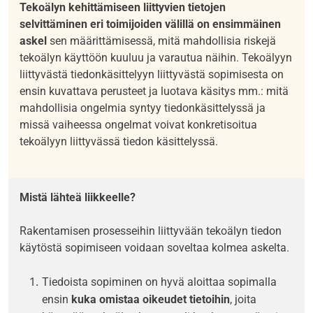
Tekoälyn kehittämiseen liittyvien tietojen
selvittäminen eri toimijoiden välillä on ensimmäinen
askel
sen määrittämisessä,
mitä mahdollisia riskejä
tekoälyn käyttöön kuuluu ja varautua näihin
.
Tekoälyyn
liittyvästä tie
donkäsittelyyn liittyvästä
sopimisesta on
ensin
kuvattava
perusteet ja
luotava
käsitys
mm.
: mitä
mahdollisia ongelmia syntyy
tiedonkäsittelyssä ja
missä vaiheessa
ongelmat
voivat
konkretisoitua
tekoälyyn liittyväs
s
ä tiedon käsittelys
s
ä.
Mistä lähteä liikkeelle?
Rakentamisen prosesseihin liittyvään tekoälyn tiedon
käytöstä sopimiseen voidaan soveltaa kolmea askelta.
Tiedoista sopiminen on hyvä aloittaa sopimalla
ensin
kuka omistaa oikeudet tietoihin
, joita