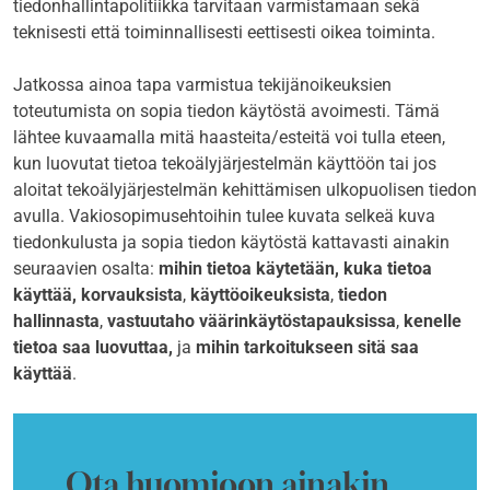
tiedonhallintapolitiikka tarvitaan varmistamaan sekä
teknisesti että toiminnallisesti eettisesti oikea toiminta.
Jatkossa ainoa tapa varmistua tekijänoikeuksien
toteutumista on sopia tiedon käytöstä avoimesti. Tämä
lähtee kuvaamalla mitä haasteita/esteitä voi tulla eteen,
kun luovutat tietoa tekoälyjärjestelmän käyttöön tai jos
aloitat tekoälyjärjestelmän kehittämisen ulkopuolisen tiedon
avulla. Vakiosopimusehtoihin tulee kuvata selkeä kuva
tiedonkulusta ja sopia tiedon käytöstä kattavasti ainakin
seuraavien osalta:
mihin
tietoa käytetään, kuka tietoa
käyttää,
korvauksista
,
käyttöoikeuksista
,
tiedon
hallinnasta
,
vastuutaho väärinkäytöstapauksissa
,
kenelle
tietoa saa luovuttaa,
ja
mihin tarkoitukseen sitä saa
käyttää
.
Ota huomioon ainakin