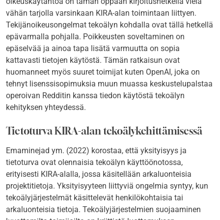
oikeuskäytäntöä on tämän oppaan kirjoitushetkellä vielä
vähän tarjolla varsinkaan KIRA-alan toimintaan liittyen.
Tekijänoikeusongelmat tekoälyn kohdalla ovat tällä hetkellä
epävarmalla pohjalla. Poikkeusten soveltaminen on
epäselvää ja ainoa tapa lisätä varmuutta on sopia
kattavasti tietojen käytöstä. Tämän ratkaisun ovat
huomanneet myös suuret toimijat kuten OpenAI, joka on
tehnyt lisenssisopimuksia muun muassa keskustelupalstaa
operoivan Redditin kanssa tiedon käytöstä tekoälyn
kehityksen yhteydessä.
Tietoturva KIRA-alan tekoälykehittämisessä
Emaminejad ym. (2022)
korostaa, että yksityisyys ja
tietoturva ovat olennaisia tekoälyn käyttöönotossa,
erityisesti KIRA-alalla, jossa käsitellään arkaluonteisia
projektitietoja. Yksityisyyteen liittyviä ongelmia syntyy, kun
tekoälyjärjestelmät käsittelevät henkilökohtaisia tai
arkaluonteisia tietoja. Tekoälyjärjestelmien suojaaminen