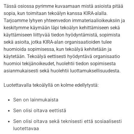
Tässä osiossa pyrimme kuvaamaan mistä asioista pitää
sopia, kun toimitaan tekoälyn kanssa KIRA-alalla.
Tarjoamme lyhyen yhteenvedon immateriaalioikeuksiin ja
keskitymme käymään läpi tekoälyn kehittämiseen sekä
käyttämiseen liittyvää tiedon hyödyntämistä, sopimista
sekä asioita, jotka KIRA-alan organisaatioiden tulee
huomioida sopimisessa, kun tekoälyä kehitetään ja
käytetään. Tekoälyä eettisesti hyödyntävä organisaatio
huomioi tekijänoikeudet, huolehtii tiedon sopimisesta
asianmukaisesti sekä huolehtii luottamuksellisuudesta.
Luotettavalla tekoälyllä on kolme edellytystä:
Sen on lainmukaista
Sen olisi oltava eettistä
Sen olisi oltava sekä teknisesti että sosiaalisesti
luotettavaa