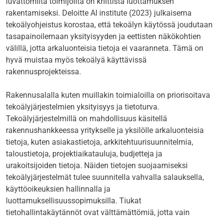
luvattomilta toimijoilta on kriittistä luottamuksen
rakentamiseksi.
Deloitte AI institute (2023)
julkaisema
tekoälyohjeistus korostaa, että tekoälyn käytössä joudutaan
tasapainoilemaan yksityisyyden ja eettisten näkökohtien
välillä, jotta arkaluonteisia tietoja ei vaaranneta. Tämä on
hyvä muistaa myös tekoälyä käyttävissä
rakennusprojekteissa.
Rakennusalalla kuten muillakin toimialoilla on priorisoitava
tekoälyjärjestelmien yksityisyys ja tietoturva.
Tekoälyjärjestelmillä on mahdollisuus käsitellä
rakennushankkeessa yritykselle ja yksilölle arkaluonteisia
tietoja, kuten asiakastietoja, arkkitehtuurisuunnitelmia,
taloustietoja, projektiaikatauluja, budjetteja ja
urakoitsijoiden tietoja. Näiden tietojen suojaamiseksi
tekoälyjärjestelmät tulee suunnitella vahvalla salauksella,
käyttöoikeuksien hallinnalla ja
luottamuksellisuussopimuksilla. Tiukat
tietohallintakäytännöt ovat välttämättömiä, jotta vain