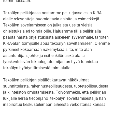
toiminnassaan.
Tekoälyn pelikirjassa nostamme pelikirjassa esiin KIRA-
alalle relevantteja huomioitavia asioita ja esimerkkejä.
Tekoälyn soveltamiseen on julkaistu useita yleisiä
ohjeistuksia eri toimialoille. Haluamme tällä pelikirjalla
päästä näistä ohjeistuksista askeleen syvemmälle, tarjoten
KIRA-alan toimijoille apua tekoälyn soveltamiseen. Olemme
pyrkineet kokoamaan näkemyksiä siitä, mitä alan
asiantuntijan, johto- ja esihenkilön sekä alalla
työskentelevän teknologiatoimijan on hyvä tunnistaa
tekoälyn hyödyntämisestä toimialalla.
Tekoälyn pelikirjan sisällöt kattavat näkökulmat
suunnittelusta, rakennusteollisuudesta, tuoteteollisuudesta
ja kiinteistön omistamisesta. Toivommekin, että pelikirjan
lukijalle herää tiedonjano tekoälyn soveltamisesta ja hän
inspiroituu keskustelemaan aiheesta verkostonsa kanssa.