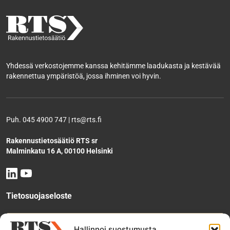
Yhdessä verkostojemme kanssa kehitämme laadukasta ja kestävää
rakennettua ympäristöä, jossa ihminen voi hyvin.
Puh. 045 4900 747 | rts@rts.fi
Rakennustietosäätiö RTS sr
Malminkatu 16 A, 00100 Helsinki
Tietosuojaseloste
Tee käyttölupahakemus
Hallinnoi suostumusta