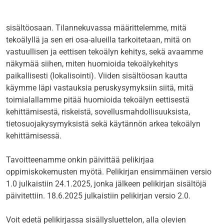
sisältöosaan. Tilannekuvassa määrittelemme, mitä
tekoälyllä ja sen eri osa-alueilla tarkoitetaan, mitä on
vastuullisen ja eettisen tekoälyn kehitys, sekä avaamme
näkymää siihen, miten huomioida tekoälykehitys
paikallisesti (lokalisointi). Viiden sisältöosan kautta
käymme läpi vastauksia peruskysymyksiin siitä, mitä
toimialallamme pitää huomioida tekoälyn eettisestä
kehittämisestä, riskeistä, sovellusmahdollisuuksista,
tietosuojakysymyksistä sekä käytännön arkea tekoälyn
kehittämisessä.
Tavoitteenamme onkin päivittää pelikirjaa
oppimiskokemusten myötä. Pelikirjan
ensimmäinen versio
1.0 julkaistiin 24.1.2025, jonka jälkeen pelikirjan sisältöjä
päivitettiin. 18.6.2025 julkaistiin pelikirjan versio 2.0.
Voit edetä pelikirjassa sisällysluettelon, alla olevien