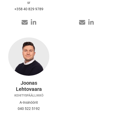
sr
+358 40 829 9789
Joonas
Lehtovaara
KEHITYSPÄÄLLIKKÖ
A-Insinöörit
040 522 5192