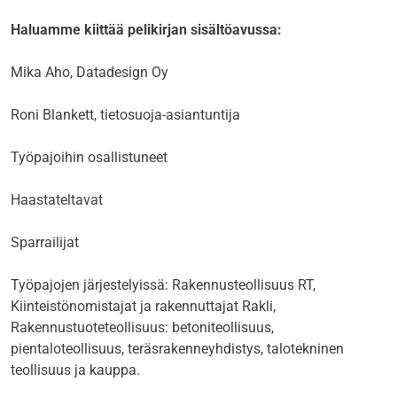
Haluamme kiittää pelikirjan sisältöavussa:
Mika Aho, Datadesign Oy
Roni Blankett, tietosuoja-asiantuntija
Työpajoihin osallistuneet
Haastateltavat
Sparrailijat
Työpajojen järjestelyissä: Rakennusteollisuus RT,
Kiinteistönomistajat ja rakennuttajat Rakli,
Rakennustuoteteollisuus: betoniteollisuus,
pientaloteollisuus, teräsrakenneyhdistys, talotekninen
teollisuus ja kauppa.