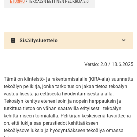
ETUSIVU
/
TEKOÄLYN EETTINEN PELIKIRJA 2.0
Sisällysluettelo
Versio: 2.0 / 18.6.2025
Tämä on kiinteistö- ja rakentamisalalle (KIRA-ala) suunnattu
tekoälyn pelikirja, jonka tarkoitus on jakaa tietoa tekoälyn
vastuullisesta ja eettisestä hyödyntämisestä alalla.
Tekoälyn kehitys etenee isoin ja nopein harppauksin ja
tutkittua tietoa on vähän saatavilla erityisesti tekoälyn
kehittämiseen toimialalla. Pelikirjan keskeisenä tavoitteena
on, että lukija saa perustiedot kehittääkseen
tekoälysovelluksia ja hyödyntääkseen tekoälyä omassa