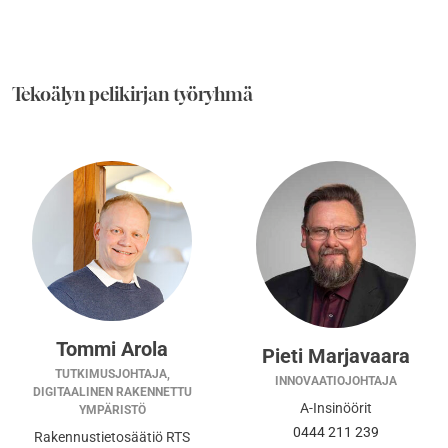
Tekoälyn pelikirjan työryhmä
Tommi Arola
Pieti Marjavaara
TUTKIMUSJOHTAJA,
INNOVAATIOJOHTAJA
DIGITAALINEN RAKENNETTU
A-Insinöörit
YMPÄRISTÖ
0444 211 239
Rakennustietosäätiö RTS