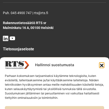
Puh. 045 4900 747 | rts@rts.fi
Rakennustietosäätiö RTS sr
Malminkatu 16 A, 00100 Helsinki
Tietosuojaseloste
Tee käyttölupahakemus
Hallinnoi suostumusta
Parhaan kokemuksen tarjoamiseksi käytämme teknologioita, kuten
evästeitä, tallentaaksemme ja/tai käyttääksemme laitetietoja. Näiden
Tilaa uutiskirje
tekniikoiden hyväksyminen antaa meille mahdollisuuden käsitellä tietoja,
kuten selauskäyttäytymistä tai yksilöllisiä tunnuksia tällä sivustolla.
Suostumuksen jättäminen tai peruuttaminen voi vaikuttaa haitallisesti
tiettyihin ominaisuuksiin ja toimintoihin.
RTS-konsernin yhtiöt: