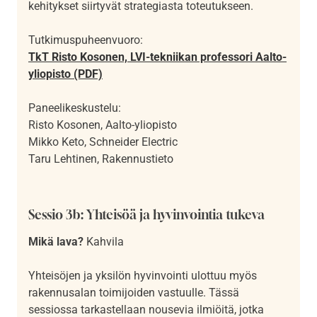
kehitykset siirtyvät strategiasta toteutukseen.
Tutkimuspuheenvuoro:
TkT Risto Kosonen, LVI-tekniikan professori Aalto-
yliopisto (PDF)
Paneelikeskustelu:
Risto Kosonen, Aalto-yliopisto
Mikko Keto, Schneider Electric
Taru Lehtinen, Rakennustieto
Sessio 3b: Yhteisöä ja hyvinvointia tukeva
Mikä lava?
Kahvila
Yhteisöjen ja yksilön hyvinvointi ulottuu myös
rakennusalan toimijoiden vastuulle. Tässä
sessiossa tarkastellaan nousevia ilmiöitä, jotka