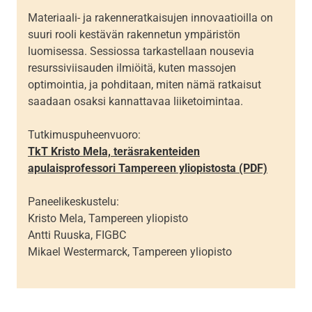
Materiaali- ja rakenneratkaisujen innovaatioilla on
suuri rooli kestävän rakennetun ympäristön
luomisessa. Sessiossa tarkastellaan nousevia
resurssiviisauden ilmiöitä, kuten massojen
optimointia, ja pohditaan, miten nämä ratkaisut
saadaan osaksi kannattavaa liiketoimintaa.
Tutkimuspuheenvuoro:
TkT
Kristo Mela, teräsrakenteiden
apulaisprofessori Tampereen yliopistosta (PDF)
Paneelikeskustelu:
Kristo Mela, Tampereen yliopisto
Antti Ruuska, FIGBC
Mikael Westermarck, Tampereen yliopisto