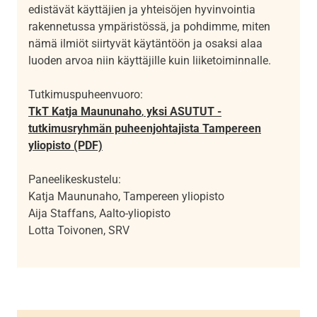
edistävät käyttäjien ja yhteisöjen hyvinvointia
rakennetussa ympäristössä, ja pohdimme, miten
nämä ilmiöt siirtyvät käytäntöön ja osaksi alaa
luoden arvoa niin käyttäjille kuin liiketoiminnalle.
Tutkimuspuheenvuoro:
TkT Katja Maununaho
,
yksi ASUTUT -
tutkimusryhmän puheenjohtajista Tampereen
yliopisto (PDF)
Paneelikeskustelu:
Katja Maununaho, Tampereen yliopisto
Aija Staffans, Aalto-yliopisto
Lotta Toivonen, SRV