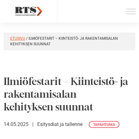
Skip
to
content
ETUSIVU
/
ILMIÖFESTARIT – KIINTEISTÖ- JA RAKENTAMISALAN
KEHITYKSEN SUUNNAT
Ilmiöfestarit – Kiinteistö- ja
rakentamisalan
kehityksen suunnat
14.05.2025
|
Esitysdiat ja tallenne
TAPAHTUMA