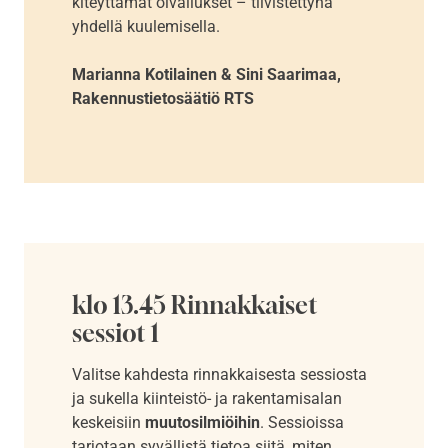
kiteyttämät oivallukset – tiivistettynä
yhdellä kuulemisella.
Marianna Kotilainen & Sini Saarimaa,
Rakennustietosäätiö RTS
klo 13.45 Rinnakkaiset
sessiot 1
Valitse kahdesta rinnakkaisesta sessiosta
ja sukella kiinteistö- ja rakentamisalan
keskeisiin
muutosilmiöihin
. Sessioissa
tarjotaan syvällistä tietoa siitä, miten