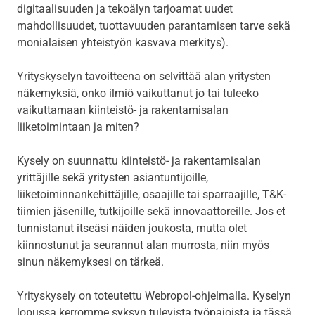
digitaalisuuden ja tekoälyn tarjoamat uudet
mahdollisuudet, tuottavuuden parantamisen tarve sekä
monialaisen yhteistyön kasvava merkitys).
Yrityskyselyn tavoitteena on selvittää alan yritysten
näkemyksiä, onko ilmiö vaikuttanut jo tai tuleeko
vaikuttamaan kiinteistö- ja rakentamisalan
liiketoimintaan ja miten?
Kysely on suunnattu kiinteistö- ja rakentamisalan
yrittäjille sekä yritysten asiantuntijoille,
liiketoiminnankehittäjille, osaajille tai sparraajille, T&K-
tiimien jäsenille, tutkijoille sekä innovaattoreille. Jos et
tunnistanut itseäsi näiden joukosta, mutta olet
kiinnostunut ja seurannut alan murrosta, niin myös
sinun näkemyksesi on tärkeä.
Yrityskysely on toteutettu Webropol-ohjelmalla. Kyselyn
lopussa kerromme syksyn tulevista työpajoista ja tässä