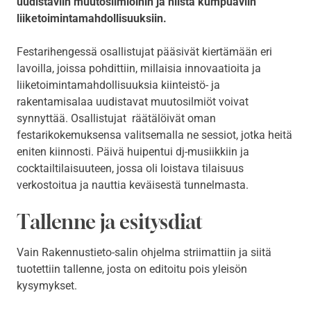
uudistaviin muutosilmiöihin ja niistä kumpuaviin
liiketoimintamahdollisuuksiin.
Festarihengessä osallistujat pääsivät kiertämään eri
lavoilla, joissa pohdittiin, millaisia innovaatioita ja
liiketoimintamahdollisuuksia kiinteistö- ja
rakentamisalaa uudistavat muutosilmiöt voivat
synnyttää. Osallistujat räätälöivät oman
festarikokemuksensa valitsemalla ne sessiot, jotka heitä
eniten kiinnosti. Päivä huipentui dj-musiikkiin ja
cocktailtilaisuuteen, jossa oli loistava tilaisuus
verkostoitua ja nauttia keväisestä tunnelmasta.
Tallenne ja esitysdiat
Vain Rakennustieto-salin ohjelma striimattiin ja siitä
tuotettiin tallenne, josta on editoitu pois yleisön
kysymykset.