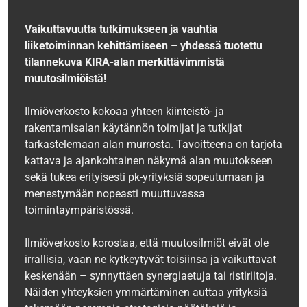
Vaikuttavuutta tutkimukseen ja vauhtia
liiketoiminnan kehittämiseen – yhdessä tuotettu
tilannekuva KIRA-alan merkittävimmistä
muutosilmiöistä!
Ilmiöverkosto kokoaa yhteen kiinteistö- ja
rakentamisalan käytännön toimijat ja tutkijat
tarkastelemaan alan murrosta. Tavoitteena on tarjota
kattava ja ajankohtainen näkymä alan muutokseen
sekä tukea erityisesti pk-yrityksiä sopeutumaan ja
menestymään nopeasti muuttuvassa
toimintaympäristössä.
Ilmiöverkosto korostaa, että muutosilmiöt eivät ole
irrallisia, vaan ne kytkeytyvät toisiinsa ja vaikuttavat
keskenään – synnyttäen synergiaetuja tai ristiriitoja.
Näiden yhteyksien ymmärtäminen auttaa yrityksiä