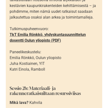
kestävien kaupunkirakenteiden kehittämisestä – ja
pohdimme, miten nämä uudet ratkaisut saadaan
jalkautettua osaksi alan arkea ja toimintamalleja.
Tutkimuspuheenvuoro:
TkT Emilia Rönkkö,
yhdyskuntasuunnittelun
dosentti Oulun yliopisto (PDF)
Paneelikeskustelu:
Emilia Rönkkö, Oulun yliopisto
Juha Kostiainen, YIT
Katri Einola, Ramboll
Sessio 2b: Materiaali- ja
rakenneratkaisuiltaan resurssiviisas
Mikä lava?
Kahvila