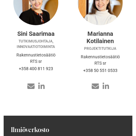
Sini Saarimaa
Marianna
Kotilainen
TUTKIMUSJOHTAJA,
INNOVAATIOTOIMINTA
PROJEKTITUTKIJA
Rakennustietosäätiö
Rakennustietosäätiö
RTS sr
RTS sr
+358 400 811 923
+358 50 551 0533
Ilmiöverkosto