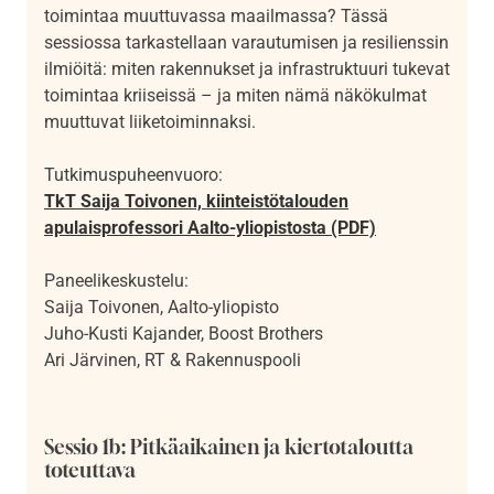
toimintaa muuttuvassa maailmassa? Tässä
sessiossa tarkastellaan varautumisen ja resilienssin
ilmiöitä: miten rakennukset ja infrastruktuuri tukevat
toimintaa kriiseissä – ja miten nämä näkökulmat
muuttuvat liiketoiminnaksi.
Tutkimuspuheenvuoro:
TkT Saija Toivonen, kiinteistötalouden
apulaisprofessori Aalto-yliopistosta (PDF)
Paneelikeskustelu:
Saija Toivonen, Aalto-yliopisto
Juho-Kusti Kajander, Boost Brothers
Ari Järvinen, RT & Rakennuspooli
Sessio 1b: Pitkäaikainen ja kiertotaloutta
toteuttava